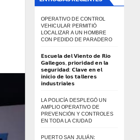
OPERATIVO DE CONTROL
VEHICULAR PERMITIÓ
LOCALIZAR A UN HOMBRE
CON PEDIDO DE PARADERO
𝗘𝘀𝗰𝘂𝗲𝗹𝗮 𝗱𝗲𝗹 𝗩𝗶𝗲𝗻𝘁𝗼 𝗱𝗲 𝗥𝗶𝗼
𝗚𝗮𝗹𝗹𝗲𝗴𝗼𝘀, 𝗽𝗿𝗶𝗼𝗿𝗶𝗱𝗮𝗱 𝗲𝗻 𝗹𝗮
𝘀𝗲𝗴𝘂𝗿𝗶𝗱𝗮𝗱: 𝗖𝗹𝗮𝘃𝗲 𝗲𝗻 𝗲𝗹
𝗶𝗻𝗶𝗰𝗶𝗼 𝗱𝗲 𝗹𝗼𝘀 𝘁𝗮𝗹𝗹𝗲𝗿𝗲𝘀
𝗶𝗻𝗱𝘂𝘀𝘁𝗿𝗶𝗮𝗹𝗲𝘀
LA POLICÍA DESPLEGÓ UN
AMPLIO OPERATIVO DE
PREVENCIÓN Y CONTROLES
EN TODA LA CIUDAD
PUERTO SAN JULIÁN: