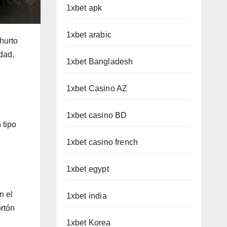
1xbet apk
1xbet arabic
hurto
dad.
1xbet Bangladesh
1xbet Casino AZ
1xbet casino BD
 tipo
1xbet casino french
1xbet egypt
n el
1xbet india
ortón
1xbet Korea