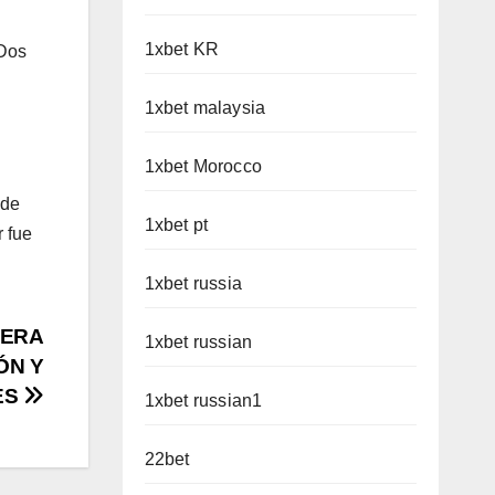
1xbet KR
 Dos
1xbet malaysia
1xbet Morocco
ede
1xbet pt
r fue
1xbet russia
LERA
1xbet russian
ÓN Y
ES
1xbet russian1
22bet