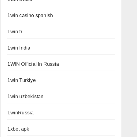
1win casino spanish
1win fr
1win India
1WIN Official In Russia
1win Turkiye
1win uzbekistan
1winRussia
1xbet apk