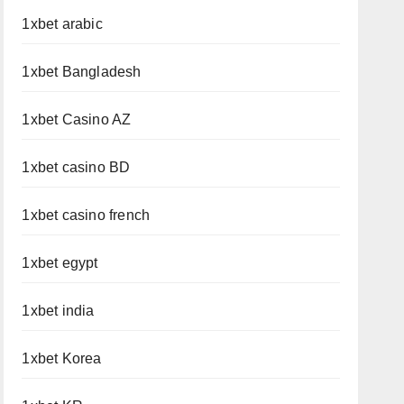
1xbet arabic
1xbet Bangladesh
1xbet Casino AZ
1xbet casino BD
1xbet casino french
1xbet egypt
1xbet india
1xbet Korea