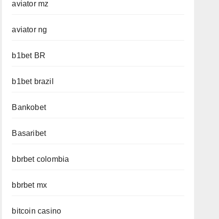
aviator mz
aviator ng
b1bet BR
b1bet brazil
Bankobet
Basaribet
bbrbet colombia
bbrbet mx
bitcoin casino