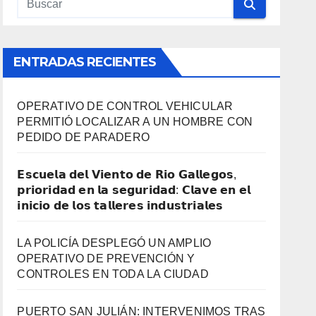
ENTRADAS RECIENTES
OPERATIVO DE CONTROL VEHICULAR
PERMITIÓ LOCALIZAR A UN HOMBRE CON
PEDIDO DE PARADERO
𝗘𝘀𝗰𝘂𝗲𝗹𝗮 𝗱𝗲𝗹 𝗩𝗶𝗲𝗻𝘁𝗼 𝗱𝗲 𝗥𝗶𝗼 𝗚𝗮𝗹𝗹𝗲𝗴𝗼𝘀,
𝗽𝗿𝗶𝗼𝗿𝗶𝗱𝗮𝗱 𝗲𝗻 𝗹𝗮 𝘀𝗲𝗴𝘂𝗿𝗶𝗱𝗮𝗱: 𝗖𝗹𝗮𝘃𝗲 𝗲𝗻 𝗲𝗹
𝗶𝗻𝗶𝗰𝗶𝗼 𝗱𝗲 𝗹𝗼𝘀 𝘁𝗮𝗹𝗹𝗲𝗿𝗲𝘀 𝗶𝗻𝗱𝘂𝘀𝘁𝗿𝗶𝗮𝗹𝗲𝘀
LA POLICÍA DESPLEGÓ UN AMPLIO
OPERATIVO DE PREVENCIÓN Y
CONTROLES EN TODA LA CIUDAD
PUERTO SAN JULIÁN: INTERVENIMOS TRAS