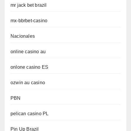
mr jack bet brazil
mx-bbrbet-casino
Nacionales
online casino au
onlone casino ES
ozwin au casino
PBN
pelican casino PL
Pin Up Brazil