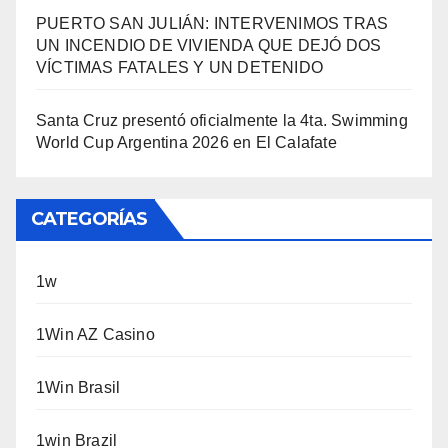
PUERTO SAN JULIÁN: INTERVENIMOS TRAS
UN INCENDIO DE VIVIENDA QUE DEJÓ DOS
VÍCTIMAS FATALES Y UN DETENIDO
Santa Cruz presentó oficialmente la 4ta. Swimming
World Cup Argentina 2026 en El Calafate
CATEGORÍAS
1w
1Win AZ Casino
1Win Brasil
1win Brazil