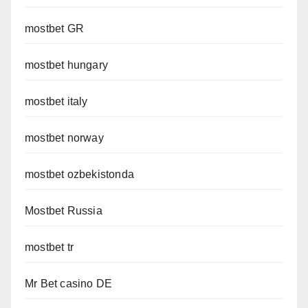
mostbet GR
mostbet hungary
mostbet italy
mostbet norway
mostbet ozbekistonda
Mostbet Russia
mostbet tr
Mr Bet casino DE