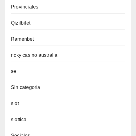
Provinciales
Qizilbilet
Ramenbet
ricky casino australia
se
Sin categoría
slot
slottica
Sociales