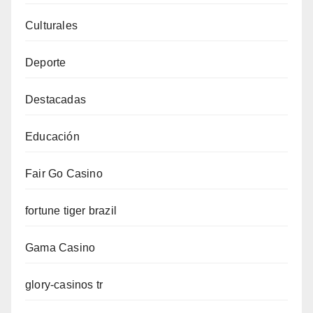
Culturales
Deporte
Destacadas
Educación
Fair Go Casino
fortune tiger brazil
Gama Casino
glory-casinos tr