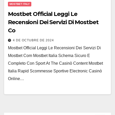
MOSTBET ITALY
Mostbet Official Leggi Le
Recensioni Dei Servizi Di Mostbet
Co
4 DE OCTUBRE DE 2024
Mostbet Official Leggi Le Recensioni Dei Servizi Di
Mostbet Com Mostbet Italia Schema Sicuro E
Completo Con Sport At The Casinò Content Mostbet
Italia Rapid Scommesse Sportive Electronic Casinò
Online…