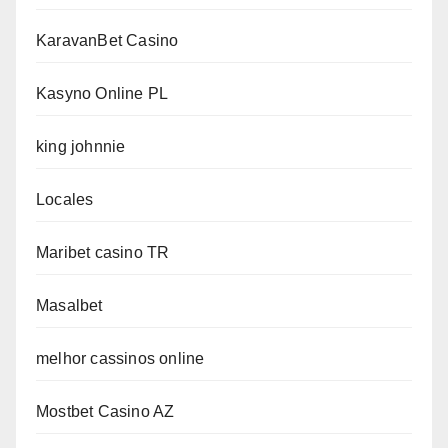
KaravanBet Casino
Kasyno Online PL
king johnnie
Locales
Maribet casino TR
Masalbet
melhor cassinos online
Mostbet Casino AZ