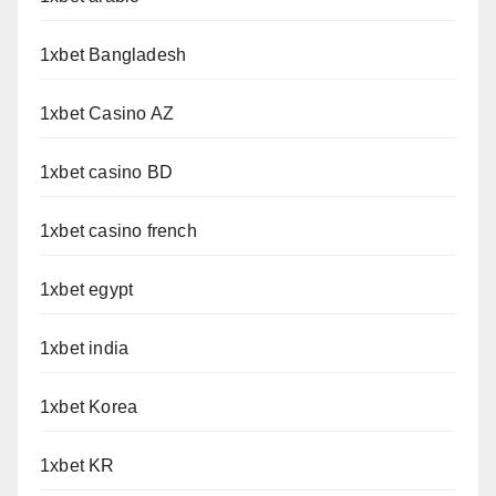
1xbet Bangladesh
1xbet Casino AZ
1xbet casino BD
1xbet casino french
1xbet egypt
1xbet india
1xbet Korea
1xbet KR