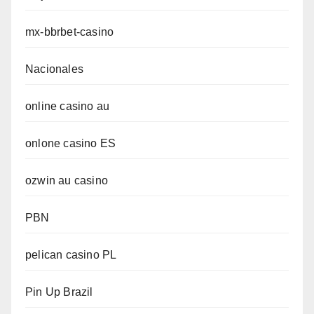
mx-bbrbet-casino
Nacionales
online casino au
onlone casino ES
ozwin au casino
PBN
pelican casino PL
Pin Up Brazil