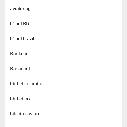
aviator ng
b1bet BR
b1bet brazil
Bankobet
Basaribet
bbrbet colombia
bbrbet mx
bitcoin casino