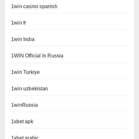
1win casino spanish
1win fr
1win India
1WIN Official In Russia
1win Turkiye
1win uzbekistan
1winRussia
1xbet apk
1xbet arabic