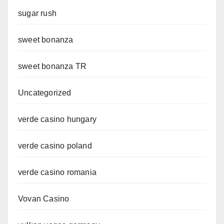
sugar rush
sweet bonanza
sweet bonanza TR
Uncategorized
verde casino hungary
verde casino poland
verde casino romania
Vovan Casino