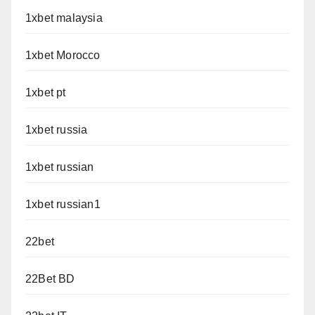
1xbet malaysia
1xbet Morocco
1xbet pt
1xbet russia
1xbet russian
1xbet russian1
22bet
22Bet BD