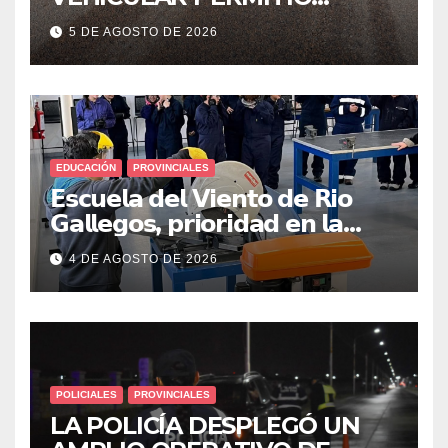
LOCALIZAR A UN HOMBRE
5 DE AGOSTO DE 2026
CON PEDIDO DE PARADERO
EDUCACIÓN
PROVINCIALES
𝗘𝘀𝗰𝘂𝗲𝗹𝗮 𝗱𝗲𝗹 𝗩𝗶𝗲𝗻𝘁𝗼 𝗱𝗲 𝗥𝗶𝗼
𝗚𝗮𝗹𝗹𝗲𝗴𝗼𝘀, 𝗽𝗿𝗶𝗼𝗿𝗶𝗱𝗮𝗱 𝗲𝗻 𝗹𝗮
𝘀𝗲𝗴𝘂𝗿𝗶𝗱𝗮𝗱: 𝗖𝗹𝗮𝘃𝗲 𝗲𝗻 𝗲𝗹 𝗶𝗻𝗶𝗰𝗶𝗼
4 DE AGOSTO DE 2026
𝗱𝗲 𝗹𝗼𝘀 𝘁𝗮𝗹𝗹𝗲𝗿𝗲𝘀 𝗶𝗻𝗱𝘂𝘀𝘁𝗿𝗶𝗮𝗹𝗲𝘀
POLICIALES
PROVINCIALES
LA POLICÍA DESPLEGÓ UN