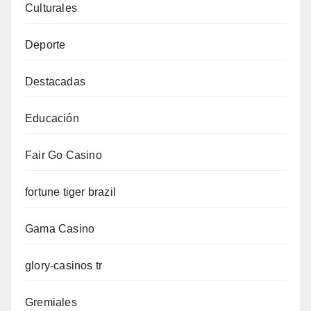
Culturales
Deporte
Destacadas
Educación
Fair Go Casino
fortune tiger brazil
Gama Casino
glory-casinos tr
Gremiales