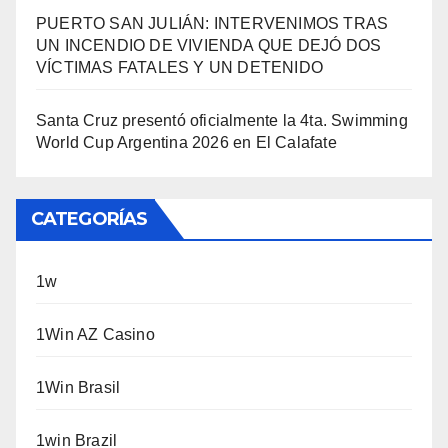
PUERTO SAN JULIÁN: INTERVENIMOS TRAS
UN INCENDIO DE VIVIENDA QUE DEJÓ DOS
VÍCTIMAS FATALES Y UN DETENIDO
Santa Cruz presentó oficialmente la 4ta. Swimming
World Cup Argentina 2026 en El Calafate
CATEGORÍAS
1w
1Win AZ Casino
1Win Brasil
1win Brazil