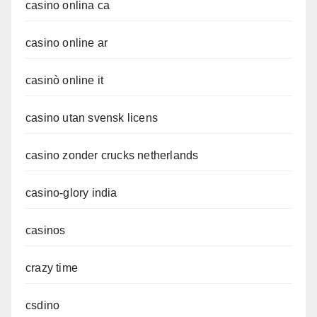
casino onlina ca
casino online ar
casinò online it
casino utan svensk licens
casino zonder crucks netherlands
casino-glory india
casinos
crazy time
csdino