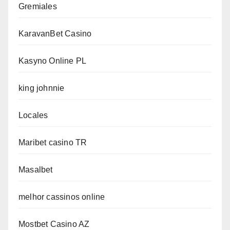
Gremiales
KaravanBet Casino
Kasyno Online PL
king johnnie
Locales
Maribet casino TR
Masalbet
melhor cassinos online
Mostbet Casino AZ