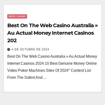
BIZZO CASINO
Best On The Web Casino Australia »
Au Actual Money Internet Casinos
202
4 DE OCTUBRE DE 2024
Best On The Web Casino Australia » Au Actual Money
Internet Casinos 2024 10 Best Genuine Money Online
Video Poker Machines Sites Of 2024″ Content List
From The Safest And…