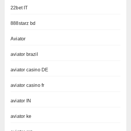
22bet IT
888starz bd
Aviator
aviator brazil
aviator casino DE
aviator casino fr
aviator IN
aviator ke