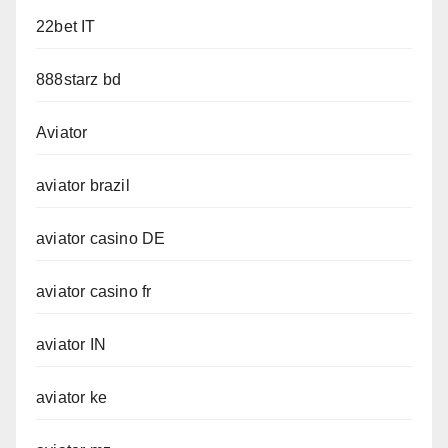
22bet IT
888starz bd
Aviator
aviator brazil
aviator casino DE
aviator casino fr
aviator IN
aviator ke