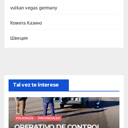
vulkan vegas germany
Комета Казино
Швеция
Tal vez te interese
POLICIALES
PROVINCIALES
OPERATIVO DE CONTROL