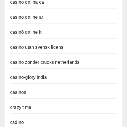
casino onlina ca
casino online ar
casinò online it
casino utan svensk licens
casino zonder crucks netherlands
casino-glory india
casinos
crazy time
csdino