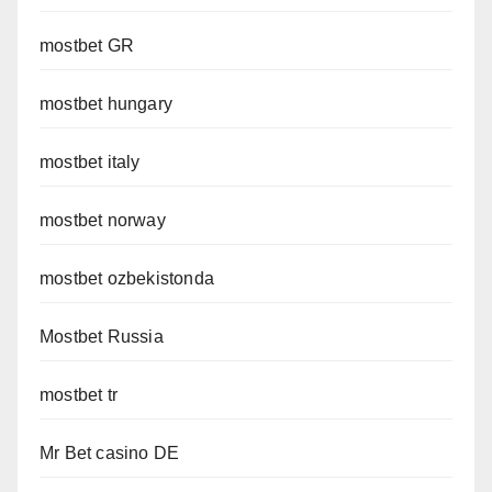
mostbet GR
mostbet hungary
mostbet italy
mostbet norway
mostbet ozbekistonda
Mostbet Russia
mostbet tr
Mr Bet casino DE