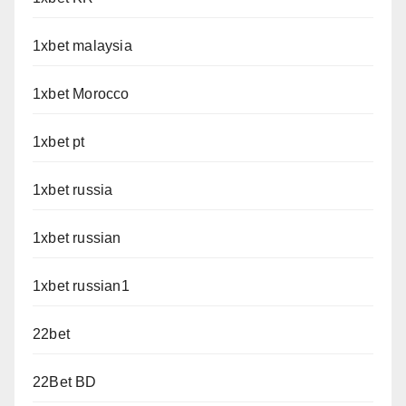
1xbet malaysia
1xbet Morocco
1xbet pt
1xbet russia
1xbet russian
1xbet russian1
22bet
22Bet BD