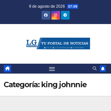
Saltar
9 de agosto de 2026
07:09
al
contenido
Categoría:
king johnnie