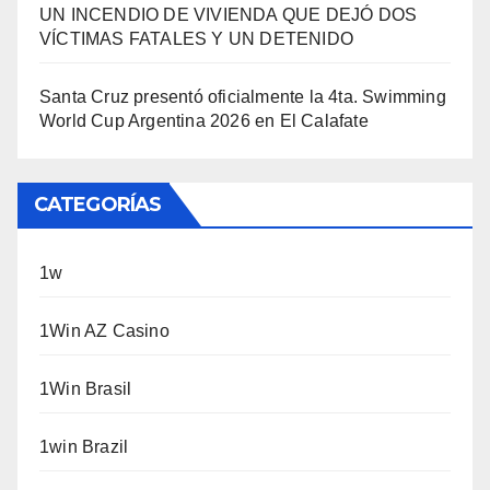
UN INCENDIO DE VIVIENDA QUE DEJÓ DOS
VÍCTIMAS FATALES Y UN DETENIDO
Santa Cruz presentó oficialmente la 4ta. Swimming
World Cup Argentina 2026 en El Calafate
CATEGORÍAS
1w
1Win AZ Casino
1Win Brasil
1win Brazil