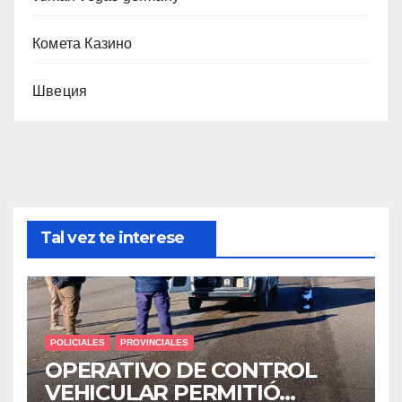
Комета Казино
Швеция
Tal vez te interese
POLICIALES
PROVINCIALES
OPERATIVO DE CONTROL
VEHICULAR PERMITIÓ