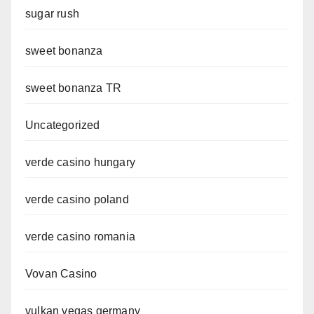
sugar rush
sweet bonanza
sweet bonanza TR
Uncategorized
verde casino hungary
verde casino poland
verde casino romania
Vovan Casino
vulkan vegas germany