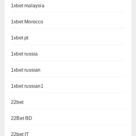
1xbet malaysia
1xbet Morocco
1xbet pt
1xbet russia
1xbet russian
1xbet russian1
22bet
22Bet BD
22bet IT