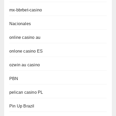
mx-bbrbet-casino
Nacionales
online casino au
onlone casino ES
ozwin au casino
PBN
pelican casino PL
Pin Up Brazil