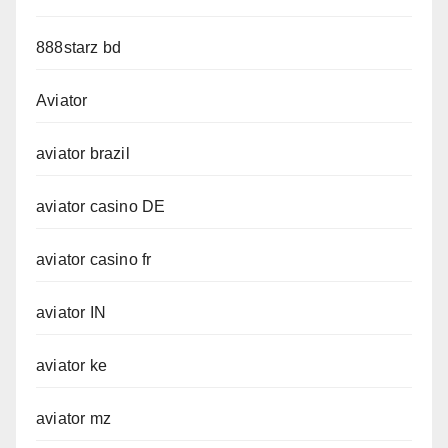
888starz bd
Aviator
aviator brazil
aviator casino DE
aviator casino fr
aviator IN
aviator ke
aviator mz