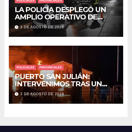
POLICIALES
PROVINCIALES
LA POLICÍA DESPLEGÓ UN
AMPLIO OPERATIVO DE
PREVENCIÓN Y CONTROLES
3 DE AGOSTO DE 2026
EN TODA LA CIUDAD
POLICIALES
PROVINCIALES
PUERTO SAN JULIÁN:
INTERVENIMOS TRAS UN
INCENDIO DE VIVIENDA QUE
3 DE AGOSTO DE 2026
DEJÓ DOS VÍCTIMAS
FATALES Y UN DETENIDO