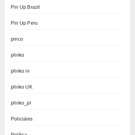
Pin Up Brazil
Pin Up Peru
pinco
plinko
plinko in
plinko UK
plinko_pl
Policiales
Política