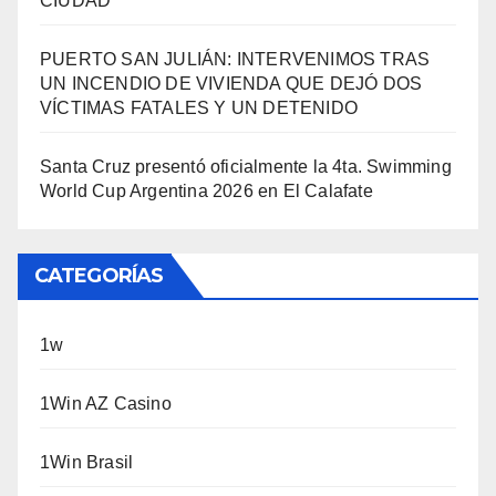
CIUDAD
PUERTO SAN JULIÁN: INTERVENIMOS TRAS
UN INCENDIO DE VIVIENDA QUE DEJÓ DOS
VÍCTIMAS FATALES Y UN DETENIDO
Santa Cruz presentó oficialmente la 4ta. Swimming
World Cup Argentina 2026 en El Calafate
CATEGORÍAS
1w
1Win AZ Casino
1Win Brasil