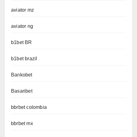
aviator mz
aviator ng
b1bet BR
b1bet brazil
Bankobet
Basaribet
bbrbet colombia
bbrbet mx