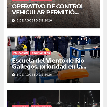
OPERATIVO DE CONTROL
VEHICULAR PERMITIÓ
LOCALIZAR A UN HOMBRE
5 DE AGOSTO DE 2026
CON PEDIDO DE PARADERO
EDUCACIÓN
PROVINCIALES
𝗘𝘀𝗰𝘂𝗲𝗹𝗮 𝗱𝗲𝗹 𝗩𝗶𝗲𝗻𝘁𝗼 𝗱𝗲 𝗥𝗶𝗼
𝗚𝗮𝗹𝗹𝗲𝗴𝗼𝘀, 𝗽𝗿𝗶𝗼𝗿𝗶𝗱𝗮𝗱 𝗲𝗻 𝗹𝗮
𝘀𝗲𝗴𝘂𝗿𝗶𝗱𝗮𝗱: 𝗖𝗹𝗮𝘃𝗲 𝗲𝗻 𝗲𝗹 𝗶𝗻𝗶𝗰𝗶𝗼
4 DE AGOSTO DE 2026
𝗱𝗲 𝗹𝗼𝘀 𝘁𝗮𝗹𝗹𝗲𝗿𝗲𝘀 𝗶𝗻𝗱𝘂𝘀𝘁𝗿𝗶𝗮𝗹𝗲𝘀