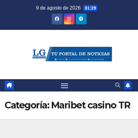
Saltar
9 de agosto de 2026
01:29
al
contenido
Categoría:
Maribet casino TR