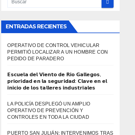
ENTRADAS RECIENTES
OPERATIVO DE CONTROL VEHICULAR
PERMITIÓ LOCALIZAR A UN HOMBRE CON
PEDIDO DE PARADERO
𝗘𝘀𝗰𝘂𝗲𝗹𝗮 𝗱𝗲𝗹 𝗩𝗶𝗲𝗻𝘁𝗼 𝗱𝗲 𝗥𝗶𝗼 𝗚𝗮𝗹𝗹𝗲𝗴𝗼𝘀,
𝗽𝗿𝗶𝗼𝗿𝗶𝗱𝗮𝗱 𝗲𝗻 𝗹𝗮 𝘀𝗲𝗴𝘂𝗿𝗶𝗱𝗮𝗱: 𝗖𝗹𝗮𝘃𝗲 𝗲𝗻 𝗲𝗹
𝗶𝗻𝗶𝗰𝗶𝗼 𝗱𝗲 𝗹𝗼𝘀 𝘁𝗮𝗹𝗹𝗲𝗿𝗲𝘀 𝗶𝗻𝗱𝘂𝘀𝘁𝗿𝗶𝗮𝗹𝗲𝘀
LA POLICÍA DESPLEGÓ UN AMPLIO
OPERATIVO DE PREVENCIÓN Y
CONTROLES EN TODA LA CIUDAD
PUERTO SAN JULIÁN: INTERVENIMOS TRAS