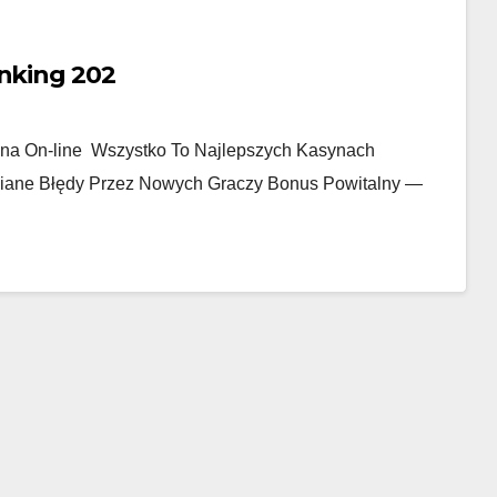
anking 202
na On-line ️ Wszystko To Najlepszych Kasynach
niane Błędy Przez Nowych Graczy Bonus Powitalny —