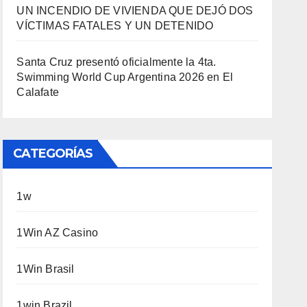
UN INCENDIO DE VIVIENDA QUE DEJÓ DOS
VÍCTIMAS FATALES Y UN DETENIDO
Santa Cruz presentó oficialmente la 4ta.
Swimming World Cup Argentina 2026 en El
Calafate
CATEGORÍAS
1w
1Win AZ Casino
1Win Brasil
1win Brazil