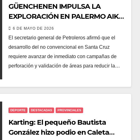
GÜENCHENEN IMPULSA LA
EXPLORACIÓN EN PALERMO AIKE
Y PONE A RÍO GALLEGOS EN EL
6 DE MAYO DE 2026
CENTRO DEL DESARROLLO
El secretario general de Petroleros afirmó que el
desarrollo del no convencional en Santa Cruz
requiere avanzar de inmediato con campañas de
perforación y validación de áreas para reducir la…
DEPORTE
DESTACADAS
PROVINCIALES
Karting: El pequeño Bautista
González hizo podio en Caleta