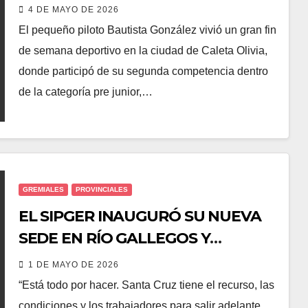
Olivia
4 DE MAYO DE 2026
El pequeño piloto Bautista González vivió un gran fin
de semana deportivo en la ciudad de Caleta Olivia,
donde participó de su segunda competencia dentro
de la categoría pre junior,…
GREMIALES
PROVINCIALES
EL SIPGER INAUGURÓ SU NUEVA
SEDE EN RÍO GALLEGOS Y
PROYECTA A LA CAPITAL COMO
1 DE MAYO DE 2026
EJE DEL DESARROLLO
“Está todo por hacer. Santa Cruz tiene el recurso, las
HIDROCARBURÍFERO
condiciones y los trabajadores para salir adelante.