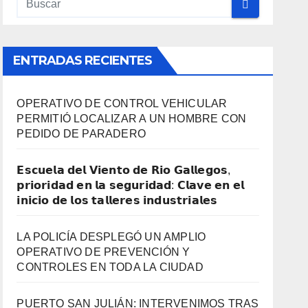
ENTRADAS RECIENTES
OPERATIVO DE CONTROL VEHICULAR
PERMITIÓ LOCALIZAR A UN HOMBRE CON
PEDIDO DE PARADERO
𝗘𝘀𝗰𝘂𝗲𝗹𝗮 𝗱𝗲𝗹 𝗩𝗶𝗲𝗻𝘁𝗼 𝗱𝗲 𝗥𝗶𝗼 𝗚𝗮𝗹𝗹𝗲𝗴𝗼𝘀,
𝗽𝗿𝗶𝗼𝗿𝗶𝗱𝗮𝗱 𝗲𝗻 𝗹𝗮 𝘀𝗲𝗴𝘂𝗿𝗶𝗱𝗮𝗱: 𝗖𝗹𝗮𝘃𝗲 𝗲𝗻 𝗲𝗹
𝗶𝗻𝗶𝗰𝗶𝗼 𝗱𝗲 𝗹𝗼𝘀 𝘁𝗮𝗹𝗹𝗲𝗿𝗲𝘀 𝗶𝗻𝗱𝘂𝘀𝘁𝗿𝗶𝗮𝗹𝗲𝘀
LA POLICÍA DESPLEGÓ UN AMPLIO
OPERATIVO DE PREVENCIÓN Y
CONTROLES EN TODA LA CIUDAD
PUERTO SAN JULIÁN: INTERVENIMOS TRAS