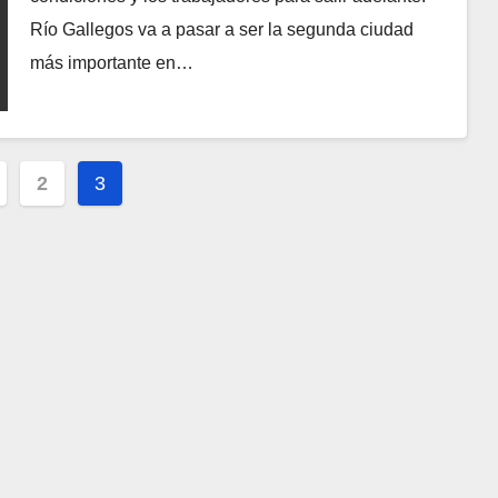
Río Gallegos va a pasar a ser la segunda ciudad
más importante en…
ación
2
3
das