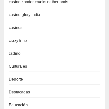
casino zonder crucks netherlands
casino-glory india
casinos
crazy time
csdino
Culturales
Deporte
Destacadas
Educación