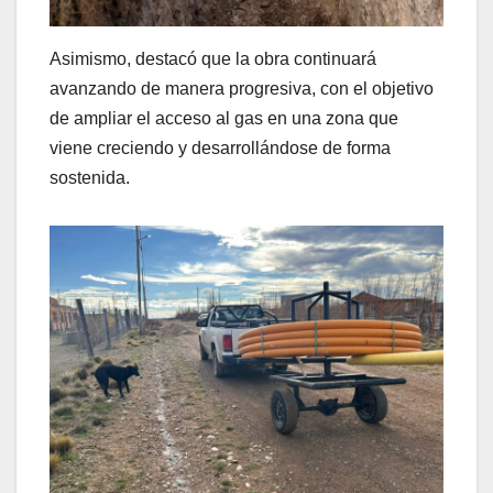
Asimismo, destacó que la obra continuará
avanzando de manera progresiva, con el objetivo
de ampliar el acceso al gas en una zona que
viene creciendo y desarrollándose de forma
sostenida.