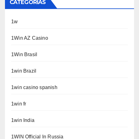
CATEGORÍAS
1w
1Win AZ Casino
1Win Brasil
1win Brazil
1win casino spanish
1win fr
1win India
1WIN Official In Russia