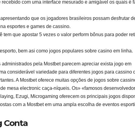
é recebido com uma interface mesurado e amigável os quais é fá
 apresentando que os jogadores brasileiros possam desfrutar d
na esportes e games de cassino.
 tem que apostar 5 vezes o valor perform bônus para poder reti
desporto, bem asi como jogos populares sobre casino em linha.
s administrados pela Mostbet parecem apreciar exista jogo em
uma considerável variedade para diferentes jogos para cassino 
tantes. A Mostbet oferece muitas opções de jogos sobre cassin
es de mesa electronic caça-níqueis. Os» «famosos desenvolvedo
laying, Ezugi, Microgaming oferecem os principais jogos dispo
postas com a Mostbet em uma ampla escolha de eventos esporti
g Conta