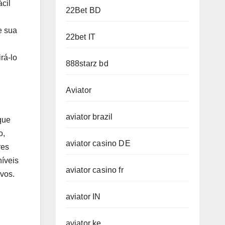
cil
22Bet BD
e sua
22bet IT
rá-lo
888starz bd
Aviator
aviator brazil
que
o,
aviator casino DE
res
níveis
aviator casino fr
vos.
aviator IN
aviator ke