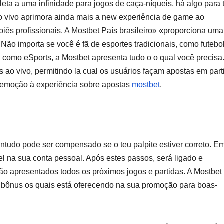
eta a uma infinidade para jogos de caça-níqueis, há algo para 
ao vivo aprimora ainda mais a new experiência de game ao
iês profissionais. A Mostbet País brasileiro» «proporciona uma
ão importa se você é fã de esportes tradicionais, como futebo
como eSports, a Mostbet apresenta tudo o o qual você precisa.
o vivo, permitindo la cual os usuários façam apostas em part
 emoção à experiência sobre apostas
mostbet
.
ontudo pode ser compensado se o teu palpite estiver correto. E
l na sua conta pessoal. Após estes passos, será ligado e
 são apresentados todos os próximos jogos e partidas. A Mostbet
e bônus os quais está oferecendo na sua promoção para boas-