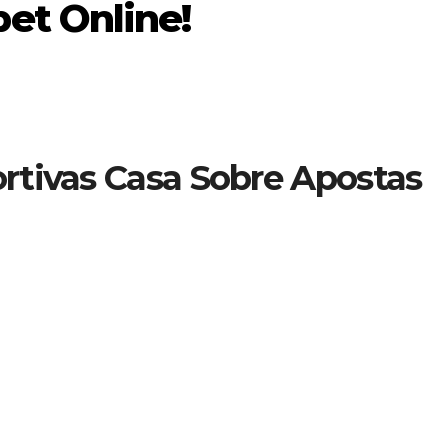
et Online!
rtivas Casa Sobre Apostas