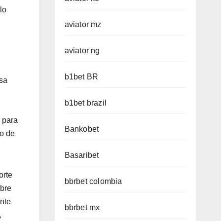
lo
aviator mz
aviator ng
b1bet BR
ssa
b1bet brazil
r para
Bankobet
ço de
Basaribet
orte
bbrbet colombia
obre
ente
bbrbet mx
,