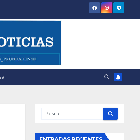
ES
ENTRADAS RECIENTES