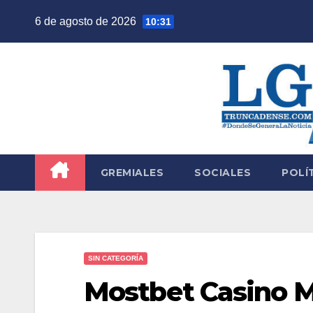
Saltar
6 de agosto de 2026
10:31
al
contenido
GREMIALES
SOCIALES
POLÍ
SIN CATEGORÍA
Mostbet Casino 