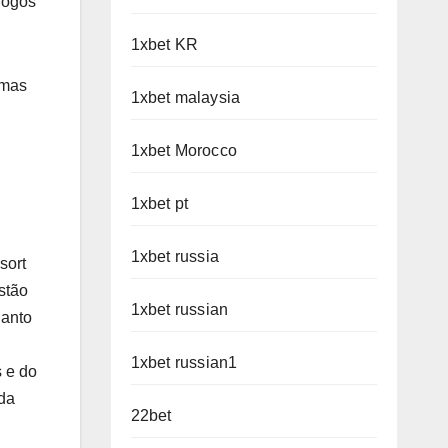
jogos
1xbet KR
emas
1xbet malaysia
1xbet Morocco
1xbet pt
1xbet russia
sort
stão
1xbet russian
uanto
1xbet russian1
s e do
da
22bet