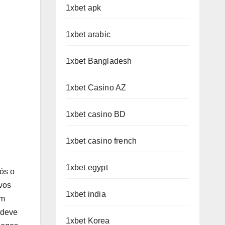
1xbet apk
1xbet arabic
1xbet Bangladesh
1xbet Casino AZ
1xbet casino BD
1xbet casino french
1xbet egypt
pós o
ivos
1xbet india
am
 deve
1xbet Korea