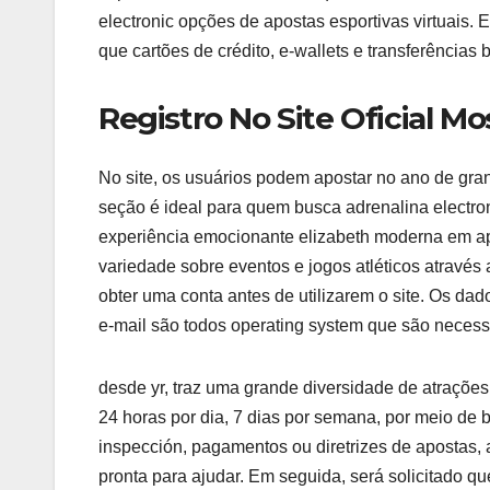
electronic opções de apostas esportivas virtuais
que cartões de crédito, e-wallets e transferências 
Registro No Site Oficial M
No site, os usuários podem apostar no ano de gra
seção é ideal para quem busca adrenalina electro
experiência emocionante elizabeth moderna em ap
variedade sobre eventos e jogos atléticos através 
obter uma conta antes de utilizarem o site. Os d
e-mail são todos operating system que são necessár
desde yr, traz uma grande diversidade de atrações
24 horas por dia, 7 dias por semana, por meio de b
inspección, pagamentos ou diretrizes de apostas,
pronta para ajudar. Em seguida, será solicitado 