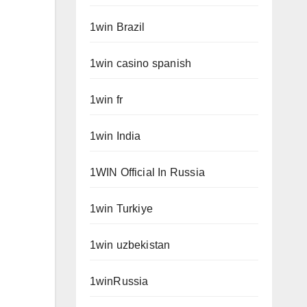
1win Brazil
1win casino spanish
1win fr
1win India
1WIN Official In Russia
1win Turkiye
1win uzbekistan
1winRussia