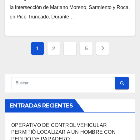
la intersección de Mariano Moreno, Sarmiento y Roca,
en Pico Truncado. Durante…
Paginación
1
2
…
5
de
entradas
ENTRADAS RECIENTES
OPERATIVO DE CONTROL VEHICULAR
PERMITIÓ LOCALIZAR A UN HOMBRE CON
PEDIDO DE PARADERO