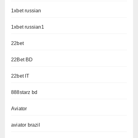
1xbet russian
1xbet russian1
22bet
22Bet BD
22bet IT
888starz bd
Aviator
aviator brazil