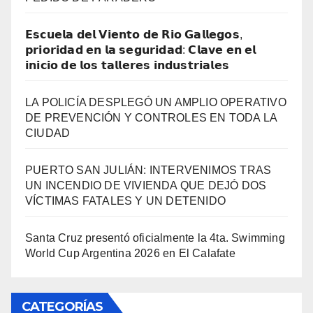
𝗘𝘀𝗰𝘂𝗲𝗹𝗮 𝗱𝗲𝗹 𝗩𝗶𝗲𝗻𝘁𝗼 𝗱𝗲 𝗥𝗶𝗼 𝗚𝗮𝗹𝗹𝗲𝗴𝗼𝘀,
𝗽𝗿𝗶𝗼𝗿𝗶𝗱𝗮𝗱 𝗲𝗻 𝗹𝗮 𝘀𝗲𝗴𝘂𝗿𝗶𝗱𝗮𝗱: 𝗖𝗹𝗮𝘃𝗲 𝗲𝗻 𝗲𝗹
𝗶𝗻𝗶𝗰𝗶𝗼 𝗱𝗲 𝗹𝗼𝘀 𝘁𝗮𝗹𝗹𝗲𝗿𝗲𝘀 𝗶𝗻𝗱𝘂𝘀𝘁𝗿𝗶𝗮𝗹𝗲𝘀
LA POLICÍA DESPLEGÓ UN AMPLIO OPERATIVO
DE PREVENCIÓN Y CONTROLES EN TODA LA
CIUDAD
PUERTO SAN JULIÁN: INTERVENIMOS TRAS
UN INCENDIO DE VIVIENDA QUE DEJÓ DOS
VÍCTIMAS FATALES Y UN DETENIDO
Santa Cruz presentó oficialmente la 4ta. Swimming
World Cup Argentina 2026 en El Calafate
CATEGORÍAS