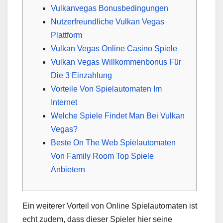
Vulkanvegas Bonusbedingungen
Nutzerfreundliche Vulkan Vegas
Plattform
Vulkan Vegas Online Casino Spiele
Vulkan Vegas Willkommenbonus Für
Die 3 Einzahlung
Vorteile Von Spielautomaten Im
Internet
Welche Spiele Findet Man Bei Vulkan
Vegas?
Beste On The Web Spielautomaten
Von Family Room Top Spiele
Anbietern
Ein weiterer Vorteil von Online Spielautomaten ist
echt zudem, dass dieser Spieler hier seine