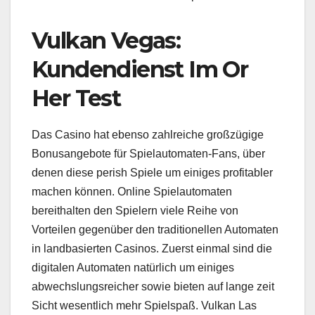
Vulkan Vegas:
Kundendienst Im Or
Her Test
Das Casino hat ebenso zahlreiche großzügige
Bonusangebote für Spielautomaten-Fans, über
denen diese perish Spiele um einiges profitabler
machen können. Online Spielautomaten
bereithalten den Spielern viele Reihe von
Vorteilen gegenüber den traditionellen Automaten
in landbasierten Casinos. Zuerst einmal sind die
digitalen Automaten natürlich um einiges
abwechslungsreicher sowie bieten auf lange zeit
Sicht wesentlich mehr Spielspaß. Vulkan Las