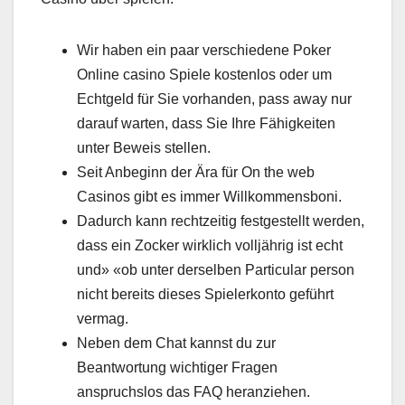
Wir haben ein paar verschiedene Poker
Online casino Spiele kostenlos oder um
Echtgeld für Sie vorhanden, pass away nur
darauf warten, dass Sie Ihre Fähigkeiten
unter Beweis stellen.
Seit Anbeginn der Ära für On the web
Casinos gibt es immer Willkommensboni.
Dadurch kann rechtzeitig festgestellt werden,
dass ein Zocker wirklich volljährig ist echt
und» «ob unter derselben Particular person
nicht bereits dieses Spielerkonto geführt
vermag.
Neben dem Chat kannst du zur
Beantwortung wichtiger Fragen
anspruchslos das FAQ heranziehen.