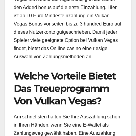
den Added bonus auf die erste Einzahlung. Hier
ist ab 10 Euro Mindesteinzahlung ein Vulkan
Vegas Bonus vonseiten bis zu 3 hundred Euro auf
dieses Nutzerkonto gutgeschrieben. Damit jeder
Spieler viele geeignete Option bei Vulkan Vegas
findet, bietet das On line casino eine riesige
Auswahl von Zahlungsmethoden an.
Welche Vorteile Bietet
Das Treueprogramm
Von Vulkan Vegas?
Am schnellsten halten Sie Ihre Auszahlung schon
in Ihren Händen, wenn Sie eine E-Wallet als
Zahlungsweg gewählt haben. Eine Auszahlung