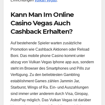
Einrichtungen
vulkan vegas
.
Kann Man Im Online
Casino Vegas Auch
Cashback Erhalten?
Auf bestehende Spieler warten zusätzliche
Promotion wie Cashback Aktionen oder Reload
Boni. Das mobile phone Casino kommt unter
abzug von Vulkan Vegas Iphone app aus, sondern
steht im Browser des Smartphones und Pills zur
Verfügung. Zu den beliebtesten Gambling
establishment Games zählen Jammin Jar,
Starburst, Wings of Ra. Ein- und Auszahlungen
sind immer unter anderem durch Visa, Giropay,
AstroPay möglich. Das Vulkan Vegas ist darüber