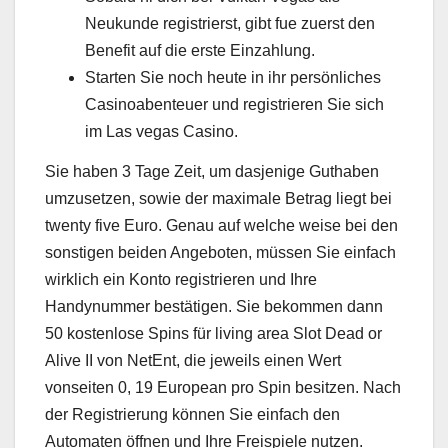
Neukunde registrierst, gibt fue zuerst den
Benefit auf die erste Einzahlung.
Starten Sie noch heute in ihr persönliches
Casinoabenteuer und registrieren Sie sich
im Las vegas Casino.
Sie haben 3 Tage Zeit, um dasjenige Guthaben
umzusetzen, sowie der maximale Betrag liegt bei
twenty five Euro. Genau auf welche weise bei den
sonstigen beiden Angeboten, müssen Sie einfach
wirklich ein Konto registrieren und Ihre
Handynummer bestätigen. Sie bekommen dann
50 kostenlose Spins für living area Slot Dead or
Alive II von NetEnt, die jeweils einen Wert
vonseiten 0, 19 European pro Spin besitzen. Nach
der Registrierung können Sie einfach den
Automaten öffnen und Ihre Freispiele nutzen.