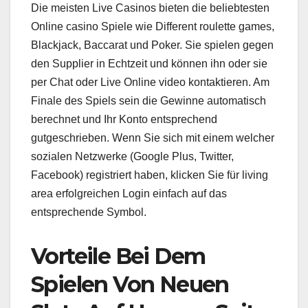
Die meisten Live Casinos bieten die beliebtesten
Online casino Spiele wie Different roulette games,
Blackjack, Baccarat und Poker. Sie spielen gegen
den Supplier in Echtzeit und können ihn oder sie
per Chat oder Live Online video kontaktieren. Am
Finale des Spiels sein die Gewinne automatisch
berechnet und Ihr Konto entsprechend
gutgeschrieben. Wenn Sie sich mit einem welcher
sozialen Netzwerke (Google Plus, Twitter,
Facebook) registriert haben, klicken Sie für living
area erfolgreichen Login einfach auf das
entsprechende Symbol.
Vorteile Bei Dem
Spielen Von Neuen