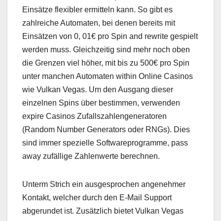
Einsätze flexibler ermitteln kann. So gibt es
zahlreiche Automaten, bei denen bereits mit
Einsätzen von 0, 01€ pro Spin and rewrite gespielt
werden muss. Gleichzeitig sind mehr noch oben
die Grenzen viel höher, mit bis zu 500€ pro Spin
unter manchen Automaten within Online Casinos
wie Vulkan Vegas. Um den Ausgang dieser
einzelnen Spins über bestimmen, verwenden
expire Casinos Zufallszahlengeneratoren
(Random Number Generators oder RNGs). Dies
sind immer spezielle Softwareprogramme, pass
away zufällige Zahlenwerte berechnen.
Unterm Strich ein ausgesprochen angenehmer
Kontakt, welcher durch den E-Mail Support
abgerundet ist. Zusätzlich bietet Vulkan Vegas