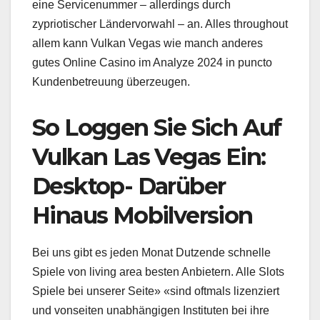
eine Servicenummer – allerdings durch
zypriotischer Ländervorwahl – an. Alles throughout
allem kann Vulkan Vegas wie manch anderes
gutes Online Casino im Analyze 2024 in puncto
Kundenbetreuung überzeugen.
So Loggen Sie Sich Auf
Vulkan Las Vegas Ein:
Desktop- Darüber
Hinaus Mobilversion
Bei uns gibt es jeden Monat Dutzende schnelle
Spiele von living area besten Anbietern. Alle Slots
Spiele bei unserer Seite» «sind oftmals lizenziert
und vonseiten unabhängigen Instituten bei ihre