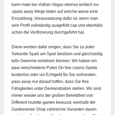
kann male bei Vulkan Vegas ebenso einfach in»
«pass away Wege leiten auf welche weise eine
Einzahlung. Voraussetzung dafür ist, wenn man
sein Profil vollständig ausgefüllt cap und ebenfalls
schon die Verifizierung durchgeführt hat.
Diese werden dafür sorgen, dass Sie zu jeder
Sekunde Spaß am Spiel besitzen und gleichzeitig
tolle Gewinne einfahren können. Wir haben ein
paar verschiedene Poker On line casino Spiele
kostenlos oder um Echtgeld für Sie vorhanden,
pass away nur darauf hoffen, dass Sie Ihre
Fähigkeiten unter Demonstration stellen. Wir sind
immer wieder uns der großen Beliebtheit von
Different roulette games bewusst, weshalb der
Gastronomie Shop zahlreiche Varianten davon