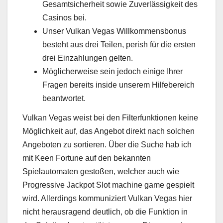
Gesamtsicherheit sowie Zuverlässigkeit des
Casinos bei.
Unser Vulkan Vegas Willkommensbonus
besteht aus drei Teilen, perish für die ersten
drei Einzahlungen gelten.
Möglicherweise sein jedoch einige Ihrer
Fragen bereits inside unserem Hilfebereich
beantwortet.
Vulkan Vegas weist bei den Filterfunktionen keine
Möglichkeit auf, das Angebot direkt nach solchen
Angeboten zu sortieren. Über die Suche hab ich
mit Keen Fortune auf den bekannten
Spielautomaten gestoßen, welcher auch wie
Progressive Jackpot Slot machine game gespielt
wird. Allerdings kommuniziert Vulkan Vegas hier
nicht herausragend deutlich, ob die Funktion in