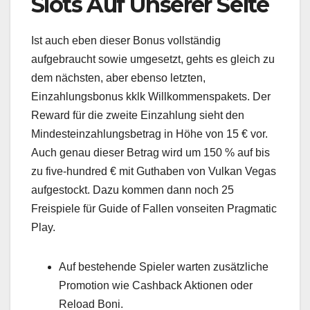
Slots Auf Unserer Seite
Ist auch eben dieser Bonus vollständig
aufgebraucht sowie umgesetzt, gehts es gleich zu
dem nächsten, aber ebenso letzten,
Einzahlungsbonus kklk Willkommenspakets. Der
Reward für die zweite Einzahlung sieht den
Mindesteinzahlungsbetrag in Höhe von 15 € vor.
Auch genau dieser Betrag wird um 150 % auf bis
zu five-hundred € mit Guthaben von Vulkan Vegas
aufgestockt. Dazu kommen dann noch 25
Freispiele für Guide of Fallen vonseiten Pragmatic
Play.
Auf bestehende Spieler warten zusätzliche
Promotion wie Cashback Aktionen oder
Reload Boni.