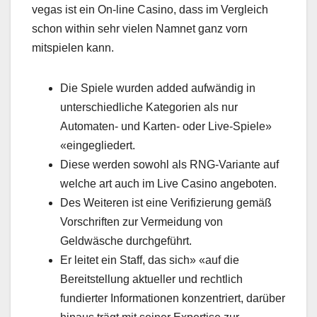
vegas ist ein On-line Casino, dass im Vergleich
schon within sehr vielen Namnet ganz vorn
mitspielen kann.
Die Spiele wurden added aufwändig in
unterschiedliche Kategorien als nur
Automaten- und Karten- oder Live-Spiele»
«eingegliedert.
Diese werden sowohl als RNG-Variante auf
welche art auch im Live Casino angeboten.
Des Weiteren ist eine Verifizierung gemäß
Vorschriften zur Vermeidung von
Geldwäsche durchgeführt.
Er leitet ein Staff, das sich» «auf die
Bereitstellung aktueller und rechtlich
fundierter Informationen konzentriert, darüber