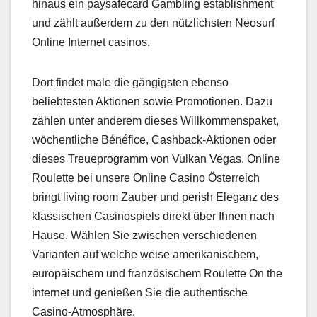
hinaus ein paysafecard Gambling establishment
und zählt außerdem zu den nützlichsten Neosurf
Online Internet casinos.
Dort findet male die gängigsten ebenso
beliebtesten Aktionen sowie Promotionen. Dazu
zählen unter anderem dieses Willkommenspaket,
wöchentliche Bénéfice, Cashback-Aktionen oder
dieses Treueprogramm von Vulkan Vegas. Online
Roulette bei unsere Online Casino Österreich
bringt living room Zauber und perish Eleganz des
klassischen Casinospiels direkt über Ihnen nach
Hause. Wählen Sie zwischen verschiedenen
Varianten auf welche weise amerikanischem,
europäischem und französischem Roulette On the
internet und genießen Sie die authentische
Casino-Atmosphäre.