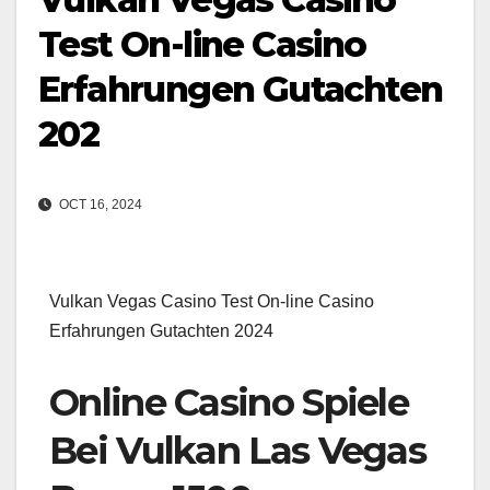
Test On-line Casino
Erfahrungen Gutachten
202
OCT 16, 2024
Vulkan Vegas Casino Test On-line Casino
Erfahrungen Gutachten 2024
Online Casino Spiele
Bei Vulkan Las Vegas