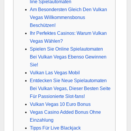
line Spielautomaten
Am Besondersten Gleich Den Vulkan
Vegas Willkommensbonus
Beschützen!
Ihr Perfektes Casinos: Warum Vulkan
Vegas Wählen?
Spielen Sie Online Spielautomaten
Bei Vulkan Vegas Ebenso Gewinnen
Sie!
Vulkan Las Vegas Mobil
Entdecken Sie Neue Spielautomaten
Bei Vulkan Vegas, Dieser Besten Seite
Für Passionierte Slot-fans!
Vulkan Vegas 10 Euro Bonus
Vegas Casino Added Bonus Ohne
Einzahlung
Tipps Für Live Blackjack