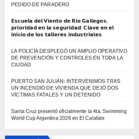
PEDIDO DE PARADERO
𝗘𝘀𝗰𝘂𝗲𝗹𝗮 𝗱𝗲𝗹 𝗩𝗶𝗲𝗻𝘁𝗼 𝗱𝗲 𝗥𝗶𝗼 𝗚𝗮𝗹𝗹𝗲𝗴𝗼𝘀,
𝗽𝗿𝗶𝗼𝗿𝗶𝗱𝗮𝗱 𝗲𝗻 𝗹𝗮 𝘀𝗲𝗴𝘂𝗿𝗶𝗱𝗮𝗱: 𝗖𝗹𝗮𝘃𝗲 𝗲𝗻 𝗲𝗹
𝗶𝗻𝗶𝗰𝗶𝗼 𝗱𝗲 𝗹𝗼𝘀 𝘁𝗮𝗹𝗹𝗲𝗿𝗲𝘀 𝗶𝗻𝗱𝘂𝘀𝘁𝗿𝗶𝗮𝗹𝗲𝘀
LA POLICÍA DESPLEGÓ UN AMPLIO OPERATIVO
DE PREVENCIÓN Y CONTROLES EN TODA LA
CIUDAD
PUERTO SAN JULIÁN: INTERVENIMOS TRAS
UN INCENDIO DE VIVIENDA QUE DEJÓ DOS
VÍCTIMAS FATALES Y UN DETENIDO
Santa Cruz presentó oficialmente la 4ta. Swimming
World Cup Argentina 2026 en El Calafate