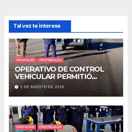
Tal vez te interese
POLICIALES
PROVINCIALES
OPERATIVO DE CONTROL
VEHICULAR PERMITIÓ
LOCALIZAR A UN HOMBRE
5 DE AGOSTO DE 2026
CON PEDIDO DE PARADERO
EDUCACIÓN
PROVINCIALES