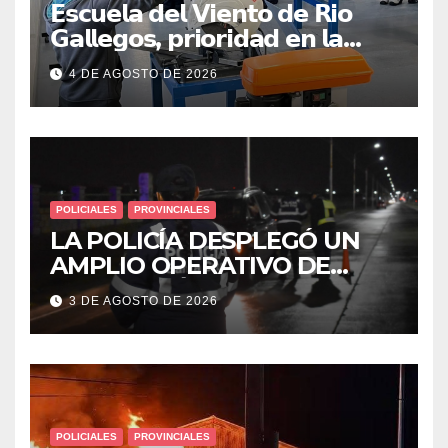
𝗘𝘀𝗰𝘂𝗲𝗹𝗮 𝗱𝗲𝗹 𝗩𝗶𝗲𝗻𝘁𝗼 𝗱𝗲 𝗥𝗶𝗼
𝗚𝗮𝗹𝗹𝗲𝗴𝗼𝘀, 𝗽𝗿𝗶𝗼𝗿𝗶𝗱𝗮𝗱 𝗲𝗻 𝗹𝗮
𝘀𝗲𝗴𝘂𝗿𝗶𝗱𝗮𝗱: 𝗖𝗹𝗮𝘃𝗲 𝗲𝗻 𝗲𝗹 𝗶𝗻𝗶𝗰𝗶𝗼
4 DE AGOSTO DE 2026
𝗱𝗲 𝗹𝗼𝘀 𝘁𝗮𝗹𝗹𝗲𝗿𝗲𝘀 𝗶𝗻𝗱𝘂𝘀𝘁𝗿𝗶𝗮𝗹𝗲𝘀
POLICIALES
PROVINCIALES
LA POLICÍA DESPLEGÓ UN
AMPLIO OPERATIVO DE
PREVENCIÓN Y CONTROLES
3 DE AGOSTO DE 2026
EN TODA LA CIUDAD
POLICIALES
PROVINCIALES