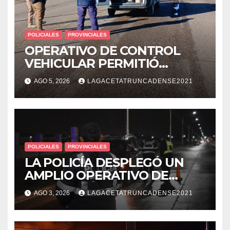
POLICIALES
PROVINCIALES
OPERATIVO DE CONTROL
VEHICULAR PERMITIÓ
LOCALIZAR A UN HOMBRE
AGO 5, 2026
LAGACETATRUNCADENSE2021
CON PEDIDO DE PARADERO
POLICIALES
PROVINCIALES
LA POLICÍA DESPLEGÓ UN
AMPLIO OPERATIVO DE
PREVENCIÓN Y CONTROLES
AGO 3, 2026
LAGACETATRUNCADENSE2021
EN TODA LA CIUDAD