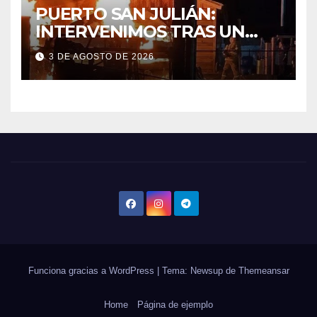
PUERTO SAN JULIÁN:
INTERVENIMOS TRAS UN
INCENDIO DE VIVIENDA QUE
3 DE AGOSTO DE 2026
DEJÓ DOS VÍCTIMAS
FATALES Y UN DETENIDO
Funciona gracias a WordPress
|
Tema: Newsup de
Themeansar
Home
Página de ejemplo