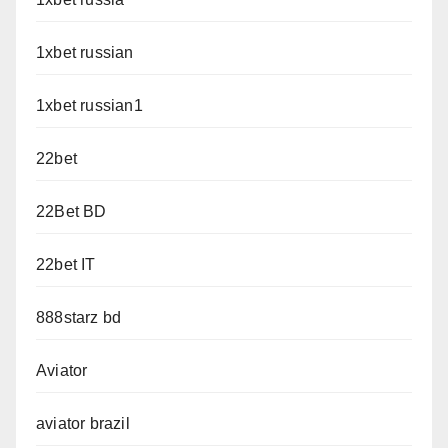
1xbet russian
1xbet russian1
22bet
22Bet BD
22bet IT
888starz bd
Aviator
aviator brazil