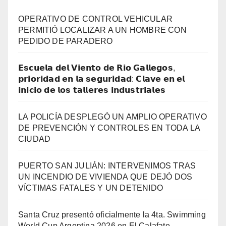
OPERATIVO DE CONTROL VEHICULAR
PERMITIÓ LOCALIZAR A UN HOMBRE CON
PEDIDO DE PARADERO
𝗘𝘀𝗰𝘂𝗲𝗹𝗮 𝗱𝗲𝗹 𝗩𝗶𝗲𝗻𝘁𝗼 𝗱𝗲 𝗥𝗶𝗼 𝗚𝗮𝗹𝗹𝗲𝗴𝗼𝘀,
𝗽𝗿𝗶𝗼𝗿𝗶𝗱𝗮𝗱 𝗲𝗻 𝗹𝗮 𝘀𝗲𝗴𝘂𝗿𝗶𝗱𝗮𝗱: 𝗖𝗹𝗮𝘃𝗲 𝗲𝗻 𝗲𝗹
𝗶𝗻𝗶𝗰𝗶𝗼 𝗱𝗲 𝗹𝗼𝘀 𝘁𝗮𝗹𝗹𝗲𝗿𝗲𝘀 𝗶𝗻𝗱𝘂𝘀𝘁𝗿𝗶𝗮𝗹𝗲𝘀
LA POLICÍA DESPLEGÓ UN AMPLIO OPERATIVO
DE PREVENCIÓN Y CONTROLES EN TODA LA
CIUDAD
PUERTO SAN JULIÁN: INTERVENIMOS TRAS
UN INCENDIO DE VIVIENDA QUE DEJÓ DOS
VÍCTIMAS FATALES Y UN DETENIDO
Santa Cruz presentó oficialmente la 4ta. Swimming
World Cup Argentina 2026 en El Calafate