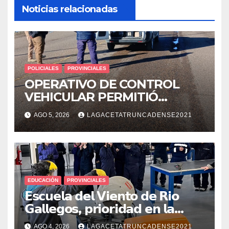
Noticias relacionadas
POLICIALES
PROVINCIALES
OPERATIVO DE CONTROL
VEHICULAR PERMITIÓ
LOCALIZAR A UN HOMBRE
AGO 5, 2026
LAGACETATRUNCADENSE2021
CON PEDIDO DE PARADERO
EDUCACIÓN
PROVINCIALES
𝗘𝘀𝗰𝘂𝗲𝗹𝗮 𝗱𝗲𝗹 𝗩𝗶𝗲𝗻𝘁𝗼 𝗱𝗲 𝗥𝗶𝗼
𝗚𝗮𝗹𝗹𝗲𝗴𝗼𝘀, 𝗽𝗿𝗶𝗼𝗿𝗶𝗱𝗮𝗱 𝗲𝗻 𝗹𝗮
𝘀𝗲𝗴𝘂𝗿𝗶𝗱𝗮𝗱: 𝗖𝗹𝗮𝘃𝗲 𝗲𝗻 𝗲𝗹 𝗶𝗻𝗶𝗰𝗶𝗼
AGO 4, 2026
LAGACETATRUNCADENSE2021