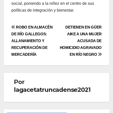
social, poniendo a la niñez en el centro de sus
políticas de integración y bienestar.
Navegación
ROBO EN ALMACÉN
DETIENEN EN GÜER
DE RÍO GALLEGOS:
AIKE A UNA MUJER
de
ALLANAMIENTO Y
ACUSADA DE
entradas
RECUPERACIÓN DE
HOMICIDIO AGRAVADO
MERCADERÍA
EN RÍO NEGRO
Por
lagacetatruncadense2021