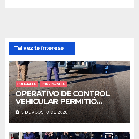
Tal vez te interese
POLICIALES
PROVINCIALES
OPERATIVO DE CONTROL
VEHICULAR PERMITIÓ
LOCALIZAR A UN HOMBRE
5 DE AGOSTO DE 2026
CON PEDIDO DE PARADERO