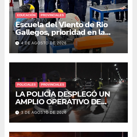
EDUCACIÓN
PROVINCIALES
𝗘𝘀𝗰𝘂𝗲𝗹𝗮 𝗱𝗲𝗹 𝗩𝗶𝗲𝗻𝘁𝗼 𝗱𝗲 𝗥𝗶𝗼
𝗚𝗮𝗹𝗹𝗲𝗴𝗼𝘀, 𝗽𝗿𝗶𝗼𝗿𝗶𝗱𝗮𝗱 𝗲𝗻 𝗹𝗮
𝘀𝗲𝗴𝘂𝗿𝗶𝗱𝗮𝗱: 𝗖𝗹𝗮𝘃𝗲 𝗲𝗻 𝗲𝗹 𝗶𝗻𝗶𝗰𝗶𝗼
4 DE AGOSTO DE 2026
𝗱𝗲 𝗹𝗼𝘀 𝘁𝗮𝗹𝗹𝗲𝗿𝗲𝘀 𝗶𝗻𝗱𝘂𝘀𝘁𝗿𝗶𝗮𝗹𝗲𝘀
POLICIALES
PROVINCIALES
LA POLICÍA DESPLEGÓ UN
AMPLIO OPERATIVO DE
PREVENCIÓN Y CONTROLES
3 DE AGOSTO DE 2026
EN TODA LA CIUDAD