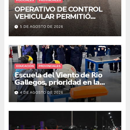
POLICIALES
PROVINCIALES
OPERATIVO DE CONTROL
VEHICULAR PERMITIÓ
LOCALIZAR A UN HOMBRE
5 DE AGOSTO DE 2026
CON PEDIDO DE PARADERO
EDUCACIÓN
PROVINCIALES
𝗘𝘀𝗰𝘂𝗲𝗹𝗮 𝗱𝗲𝗹 𝗩𝗶𝗲𝗻𝘁𝗼 𝗱𝗲 𝗥𝗶𝗼
𝗚𝗮𝗹𝗹𝗲𝗴𝗼𝘀, 𝗽𝗿𝗶𝗼𝗿𝗶𝗱𝗮𝗱 𝗲𝗻 𝗹𝗮
𝘀𝗲𝗴𝘂𝗿𝗶𝗱𝗮𝗱: 𝗖𝗹𝗮𝘃𝗲 𝗲𝗻 𝗲𝗹 𝗶𝗻𝗶𝗰𝗶𝗼
4 DE AGOSTO DE 2026
𝗱𝗲 𝗹𝗼𝘀 𝘁𝗮𝗹𝗹𝗲𝗿𝗲𝘀 𝗶𝗻𝗱𝘂𝘀𝘁𝗿𝗶𝗮𝗹𝗲𝘀