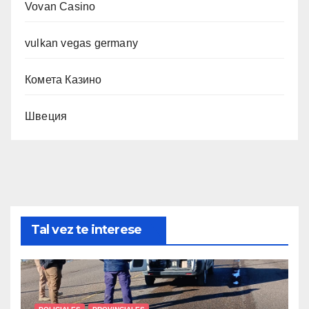
Vovan Casino
vulkan vegas germany
Комета Казино
Швеция
Tal vez te interese