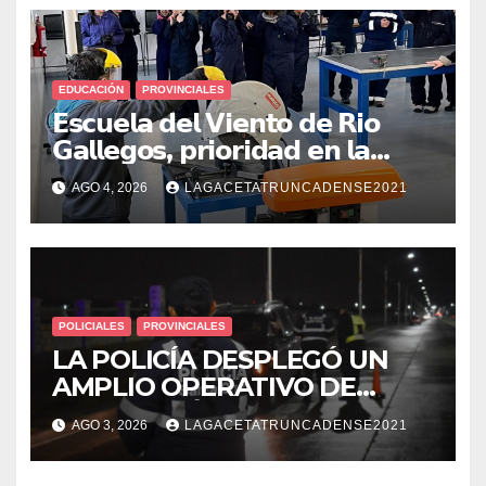
EDUCACIÓN
PROVINCIALES
𝗘𝘀𝗰𝘂𝗲𝗹𝗮 𝗱𝗲𝗹 𝗩𝗶𝗲𝗻𝘁𝗼 𝗱𝗲 𝗥𝗶𝗼
𝗚𝗮𝗹𝗹𝗲𝗴𝗼𝘀, 𝗽𝗿𝗶𝗼𝗿𝗶𝗱𝗮𝗱 𝗲𝗻 𝗹𝗮
𝘀𝗲𝗴𝘂𝗿𝗶𝗱𝗮𝗱: 𝗖𝗹𝗮𝘃𝗲 𝗲𝗻 𝗲𝗹 𝗶𝗻𝗶𝗰𝗶𝗼
AGO 4, 2026
LAGACETATRUNCADENSE2021
𝗱𝗲 𝗹𝗼𝘀 𝘁𝗮𝗹𝗹𝗲𝗿𝗲𝘀 𝗶𝗻𝗱𝘂𝘀𝘁𝗿𝗶𝗮𝗹𝗲𝘀
POLICIALES
PROVINCIALES
LA POLICÍA DESPLEGÓ UN
AMPLIO OPERATIVO DE
PREVENCIÓN Y CONTROLES
AGO 3, 2026
LAGACETATRUNCADENSE2021
EN TODA LA CIUDAD