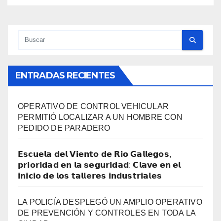
ENTRADAS RECIENTES
OPERATIVO DE CONTROL VEHICULAR
PERMITIÓ LOCALIZAR A UN HOMBRE CON
PEDIDO DE PARADERO
𝗘𝘀𝗰𝘂𝗲𝗹𝗮 𝗱𝗲𝗹 𝗩𝗶𝗲𝗻𝘁𝗼 𝗱𝗲 𝗥𝗶𝗼 𝗚𝗮𝗹𝗹𝗲𝗴𝗼𝘀,
𝗽𝗿𝗶𝗼𝗿𝗶𝗱𝗮𝗱 𝗲𝗻 𝗹𝗮 𝘀𝗲𝗴𝘂𝗿𝗶𝗱𝗮𝗱: 𝗖𝗹𝗮𝘃𝗲 𝗲𝗻 𝗲𝗹
𝗶𝗻𝗶𝗰𝗶𝗼 𝗱𝗲 𝗹𝗼𝘀 𝘁𝗮𝗹𝗹𝗲𝗿𝗲𝘀 𝗶𝗻𝗱𝘂𝘀𝘁𝗿𝗶𝗮𝗹𝗲𝘀
LA POLICÍA DESPLEGÓ UN AMPLIO OPERATIVO
DE PREVENCIÓN Y CONTROLES EN TODA LA