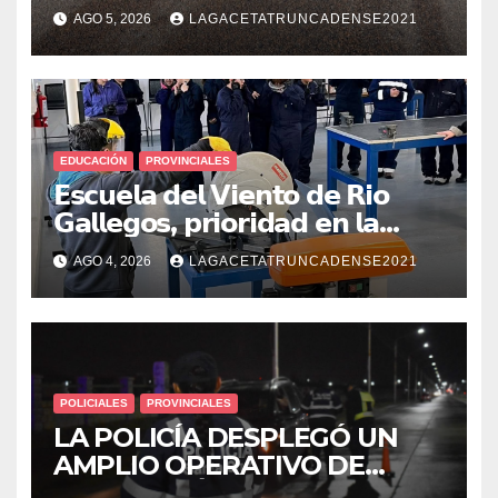
LOCALIZAR A UN HOMBRE
AGO 5, 2026
LAGACETATRUNCADENSE2021
CON PEDIDO DE PARADERO
EDUCACIÓN
PROVINCIALES
𝗘𝘀𝗰𝘂𝗲𝗹𝗮 𝗱𝗲𝗹 𝗩𝗶𝗲𝗻𝘁𝗼 𝗱𝗲 𝗥𝗶𝗼
𝗚𝗮𝗹𝗹𝗲𝗴𝗼𝘀, 𝗽𝗿𝗶𝗼𝗿𝗶𝗱𝗮𝗱 𝗲𝗻 𝗹𝗮
𝘀𝗲𝗴𝘂𝗿𝗶𝗱𝗮𝗱: 𝗖𝗹𝗮𝘃𝗲 𝗲𝗻 𝗲𝗹 𝗶𝗻𝗶𝗰𝗶𝗼
AGO 4, 2026
LAGACETATRUNCADENSE2021
𝗱𝗲 𝗹𝗼𝘀 𝘁𝗮𝗹𝗹𝗲𝗿𝗲𝘀 𝗶𝗻𝗱𝘂𝘀𝘁𝗿𝗶𝗮𝗹𝗲𝘀
POLICIALES
PROVINCIALES
LA POLICÍA DESPLEGÓ UN
AMPLIO OPERATIVO DE
PREVENCIÓN Y CONTROLES