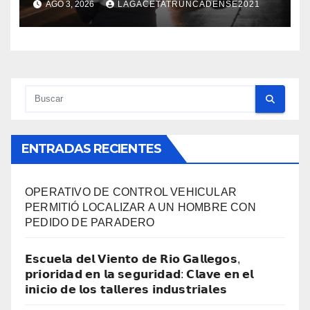
AGO 3, 2026
LAGACETATRUNCADENSE2021
EN TODA LA CIUDAD
ENTRADAS RECIENTES
OPERATIVO DE CONTROL VEHICULAR
PERMITIÓ LOCALIZAR A UN HOMBRE CON
PEDIDO DE PARADERO
𝗘𝘀𝗰𝘂𝗲𝗹𝗮 𝗱𝗲𝗹 𝗩𝗶𝗲𝗻𝘁𝗼 𝗱𝗲 𝗥𝗶𝗼 𝗚𝗮𝗹𝗹𝗲𝗴𝗼𝘀,
𝗽𝗿𝗶𝗼𝗿𝗶𝗱𝗮𝗱 𝗲𝗻 𝗹𝗮 𝘀𝗲𝗴𝘂𝗿𝗶𝗱𝗮𝗱: 𝗖𝗹𝗮𝘃𝗲 𝗲𝗻 𝗲𝗹
𝗶𝗻𝗶𝗰𝗶𝗼 𝗱𝗲 𝗹𝗼𝘀 𝘁𝗮𝗹𝗹𝗲𝗿𝗲𝘀 𝗶𝗻𝗱𝘂𝘀𝘁𝗿𝗶𝗮𝗹𝗲𝘀