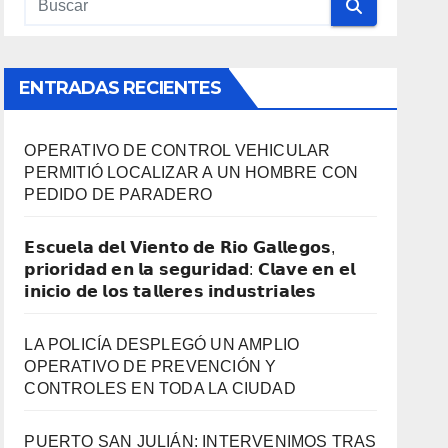
ENTRADAS RECIENTES
OPERATIVO DE CONTROL VEHICULAR
PERMITIÓ LOCALIZAR A UN HOMBRE CON
PEDIDO DE PARADERO
𝗘𝘀𝗰𝘂𝗲𝗹𝗮 𝗱𝗲𝗹 𝗩𝗶𝗲𝗻𝘁𝗼 𝗱𝗲 𝗥𝗶𝗼 𝗚𝗮𝗹𝗹𝗲𝗴𝗼𝘀,
𝗽𝗿𝗶𝗼𝗿𝗶𝗱𝗮𝗱 𝗲𝗻 𝗹𝗮 𝘀𝗲𝗴𝘂𝗿𝗶𝗱𝗮𝗱: 𝗖𝗹𝗮𝘃𝗲 𝗲𝗻 𝗲𝗹
𝗶𝗻𝗶𝗰𝗶𝗼 𝗱𝗲 𝗹𝗼𝘀 𝘁𝗮𝗹𝗹𝗲𝗿𝗲𝘀 𝗶𝗻𝗱𝘂𝘀𝘁𝗿𝗶𝗮𝗹𝗲𝘀
LA POLICÍA DESPLEGÓ UN AMPLIO
OPERATIVO DE PREVENCIÓN Y
CONTROLES EN TODA LA CIUDAD
PUERTO SAN JULIÁN: INTERVENIMOS TRAS