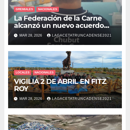
GREMIALES
NACIONALES
La Federación de la Carne
alcanzó un nuevo acuerdo
salarial para la Patagonia
MAR 28, 2026
LAGACETATRUNCADENSE2021
LOCALES
NACIONALES
VIGILIA 2 DE ABRIL EN FITZ
ROY
MAR 28, 2026
LAGACETATRUNCADENSE2021