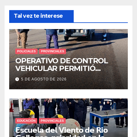
Tal vez te interese
POLICIALES
PROVINCIALES
OPERATIVO DE CONTROL
VEHICULAR PERMITIÓ
LOCALIZAR A UN HOMBRE
5 DE AGOSTO DE 2026
CON PEDIDO DE PARADERO
EDUCACIÓN
PROVINCIALES
𝗘𝘀𝗰𝘂𝗲𝗹𝗮 𝗱𝗲𝗹 𝗩𝗶𝗲𝗻𝘁𝗼 𝗱𝗲 𝗥𝗶𝗼