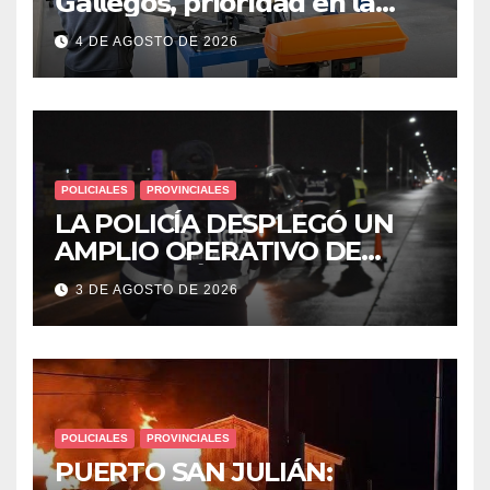
𝗚𝗮𝗹𝗹𝗲𝗴𝗼𝘀, 𝗽𝗿𝗶𝗼𝗿𝗶𝗱𝗮𝗱 𝗲𝗻 𝗹𝗮
𝘀𝗲𝗴𝘂𝗿𝗶𝗱𝗮𝗱: 𝗖𝗹𝗮𝘃𝗲 𝗲𝗻 𝗲𝗹 𝗶𝗻𝗶𝗰𝗶𝗼
4 DE AGOSTO DE 2026
𝗱𝗲 𝗹𝗼𝘀 𝘁𝗮𝗹𝗹𝗲𝗿𝗲𝘀 𝗶𝗻𝗱𝘂𝘀𝘁𝗿𝗶𝗮𝗹𝗲𝘀
POLICIALES
PROVINCIALES
LA POLICÍA DESPLEGÓ UN
AMPLIO OPERATIVO DE
PREVENCIÓN Y CONTROLES
3 DE AGOSTO DE 2026
EN TODA LA CIUDAD
POLICIALES
PROVINCIALES
PUERTO SAN JULIÁN: