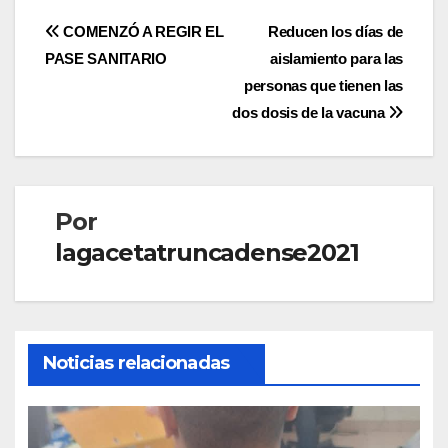
Navegación
COMENZÓ A REGIR EL
Reducen los días de
PASE SANITARIO
aislamiento para las
de
personas que tienen las
entradas
dos dosis de la vacuna
Por
lagacetatruncadense2021
Noticias relacionadas