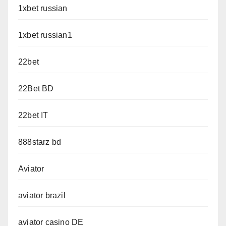
1xbet russian
1xbet russian1
22bet
22Bet BD
22bet IT
888starz bd
Aviator
aviator brazil
aviator casino DE