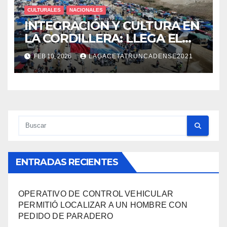
CULTURALES
NACIONALES
INTEGRACIÓN Y CULTURA EN
LA CORDILLERA: LLEGA EL
62° ENCUENTRO BINACIONAL
FEB 10, 2026
LAGACETATRUNCADENSE2021
DEL PASO PEHUENCHE
ENTRADAS RECIENTES
OPERATIVO DE CONTROL VEHICULAR
PERMITIÓ LOCALIZAR A UN HOMBRE CON
PEDIDO DE PARADERO