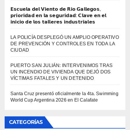
𝗘𝘀𝗰𝘂𝗲𝗹𝗮 𝗱𝗲𝗹 𝗩𝗶𝗲𝗻𝘁𝗼 𝗱𝗲 𝗥𝗶𝗼 𝗚𝗮𝗹𝗹𝗲𝗴𝗼𝘀,
𝗽𝗿𝗶𝗼𝗿𝗶𝗱𝗮𝗱 𝗲𝗻 𝗹𝗮 𝘀𝗲𝗴𝘂𝗿𝗶𝗱𝗮𝗱: 𝗖𝗹𝗮𝘃𝗲 𝗲𝗻 𝗲𝗹
𝗶𝗻𝗶𝗰𝗶𝗼 𝗱𝗲 𝗹𝗼𝘀 𝘁𝗮𝗹𝗹𝗲𝗿𝗲𝘀 𝗶𝗻𝗱𝘂𝘀𝘁𝗿𝗶𝗮𝗹𝗲𝘀
LA POLICÍA DESPLEGÓ UN AMPLIO OPERATIVO
DE PREVENCIÓN Y CONTROLES EN TODA LA
CIUDAD
PUERTO SAN JULIÁN: INTERVENIMOS TRAS
UN INCENDIO DE VIVIENDA QUE DEJÓ DOS
VÍCTIMAS FATALES Y UN DETENIDO
Santa Cruz presentó oficialmente la 4ta. Swimming
World Cup Argentina 2026 en El Calafate
CATEGORÍAS