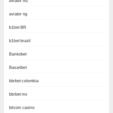
aviator mz
aviator ng
b1bet BR
b1bet brazil
Bankobet
Basaribet
bbrbet colombia
bbrbet mx
bitcoin casino