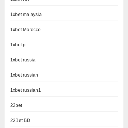
1xbet malaysia
1xbet Morocco
1xbet pt
1xbet russia
1xbet russian
1xbet russian1
22bet
22Bet BD