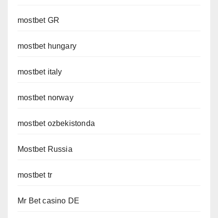
mostbet GR
mostbet hungary
mostbet italy
mostbet norway
mostbet ozbekistonda
Mostbet Russia
mostbet tr
Mr Bet casino DE