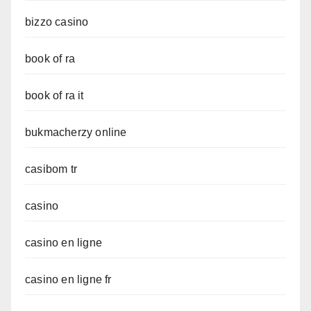
bizzo casino
book of ra
book of ra it
bukmacherzy online
casibom tr
casino
casino en ligne
casino en ligne fr