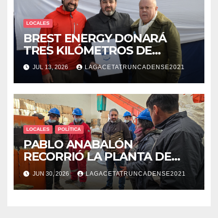
LOCALES
BREST ENERGY DONARÁ
TRES KILÓMETROS DE
PAVIMENTO PARA PICO
JUL 13, 2026
LAGACETATRUNCADENSE2021
TRUNCADO
LOCALES
POLÍTICA
PABLO ANABALÓN
RECORRIÓ LA PLANTA DE
RECICLAJE Y DESTACÓ EL
JUN 30, 2026
LAGACETATRUNCADENSE2021
COMPROMISO DE LOS
TRABAJADORES
MUNICIPALES