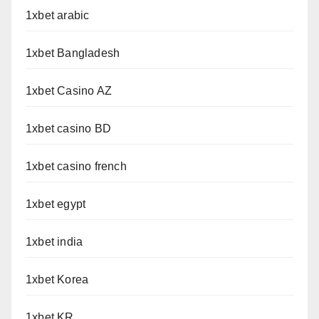
1xbet arabic
1xbet Bangladesh
1xbet Casino AZ
1xbet casino BD
1xbet casino french
1xbet egypt
1xbet india
1xbet Korea
1xbet KR