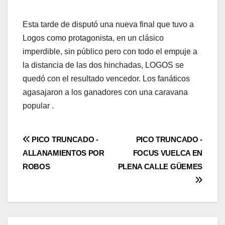
Esta tarde de disputó una nueva final que tuvo a
Logos como protagonista, en un clásico
imperdible, sin público pero con todo el empuje a
la distancia de las dos hinchadas, LOGOS se
quedó con el resultado vencedor. Los fanáticos
agasajaron a los ganadores con una caravana
popular .
Navegación
PICO TRUNCADO -
PICO TRUNCADO -
ALLANAMIENTOS POR
FOCUS VUELCA EN
de
ROBOS
PLENA CALLE GÜEMES
entradas