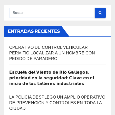
ENTRADAS RECIENTES
OPERATIVO DE CONTROL VEHICULAR
PERMITIÓ LOCALIZAR A UN HOMBRE CON
PEDIDO DE PARADERO
𝗘𝘀𝗰𝘂𝗲𝗹𝗮 𝗱𝗲𝗹 𝗩𝗶𝗲𝗻𝘁𝗼 𝗱𝗲 𝗥𝗶𝗼 𝗚𝗮𝗹𝗹𝗲𝗴𝗼𝘀,
𝗽𝗿𝗶𝗼𝗿𝗶𝗱𝗮𝗱 𝗲𝗻 𝗹𝗮 𝘀𝗲𝗴𝘂𝗿𝗶𝗱𝗮𝗱: 𝗖𝗹𝗮𝘃𝗲 𝗲𝗻 𝗲𝗹
𝗶𝗻𝗶𝗰𝗶𝗼 𝗱𝗲 𝗹𝗼𝘀 𝘁𝗮𝗹𝗹𝗲𝗿𝗲𝘀 𝗶𝗻𝗱𝘂𝘀𝘁𝗿𝗶𝗮𝗹𝗲𝘀
LA POLICÍA DESPLEGÓ UN AMPLIO OPERATIVO
DE PREVENCIÓN Y CONTROLES EN TODA LA
CIUDAD