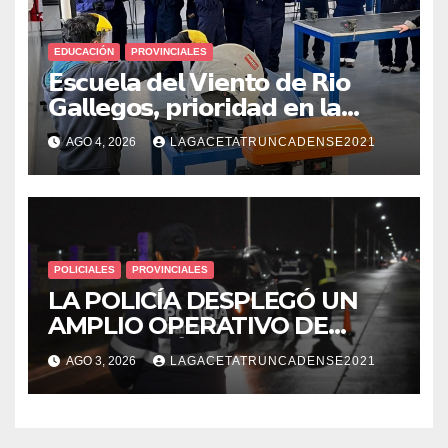
EDUCACIÓN
PROVINCIALES
𝗘𝘀𝗰𝘂𝗲𝗹𝗮 𝗱𝗲𝗹 𝗩𝗶𝗲𝗻𝘁𝗼 𝗱𝗲 𝗥𝗶𝗼
𝗚𝗮𝗹𝗹𝗲𝗴𝗼𝘀, 𝗽𝗿𝗶𝗼𝗿𝗶𝗱𝗮𝗱 𝗲𝗻 𝗹𝗮
𝘀𝗲𝗴𝘂𝗿𝗶𝗱𝗮𝗱: 𝗖𝗹𝗮𝘃𝗲 𝗲𝗻 𝗲𝗹 𝗶𝗻𝗶𝗰𝗶𝗼
AGO 4, 2026
LAGACETATRUNCADENSE2021
𝗱𝗲 𝗹𝗼𝘀 𝘁𝗮𝗹𝗹𝗲𝗿𝗲𝘀 𝗶𝗻𝗱𝘂𝘀𝘁𝗿𝗶𝗮𝗹𝗲𝘀
POLICIALES
PROVINCIALES
LA POLICÍA DESPLEGÓ UN
AMPLIO OPERATIVO DE
PREVENCIÓN Y CONTROLES
AGO 3, 2026
LAGACETATRUNCADENSE2021
EN TODA LA CIUDAD