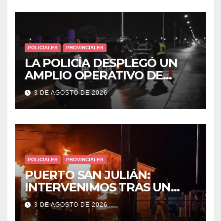
POLICIALES
PROVINCIALES
LA POLICÍA DESPLEGÓ UN
AMPLIO OPERATIVO DE
PREVENCIÓN Y CONTROLES
3 DE AGOSTO DE 2026
EN TODA LA CIUDAD
POLICIALES
PROVINCIALES
PUERTO SAN JULIÁN:
INTERVENIMOS TRAS UN
INCENDIO DE VIVIENDA QUE
3 DE AGOSTO DE 2026
DEJÓ DOS VÍCTIMAS