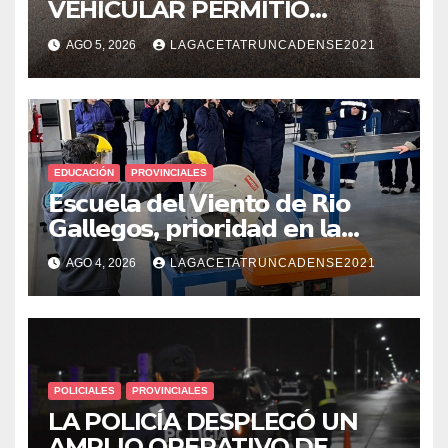
VEHICULAR PERMITIÓ
LOCALIZAR A UN HOMBRE
AGO 5, 2026
LAGACETATRUNCADENSE2021
CON PEDIDO DE PARADERO
EDUCACIÓN
PROVINCIALES
𝗘𝘀𝗰𝘂𝗲𝗹𝗮 𝗱𝗲𝗹 𝗩𝗶𝗲𝗻𝘁𝗼 𝗱𝗲 𝗥𝗶𝗼
𝗚𝗮𝗹𝗹𝗲𝗴𝗼𝘀, 𝗽𝗿𝗶𝗼𝗿𝗶𝗱𝗮𝗱 𝗲𝗻 𝗹𝗮
𝘀𝗲𝗴𝘂𝗿𝗶𝗱𝗮𝗱: 𝗖𝗹𝗮𝘃𝗲 𝗲𝗻 𝗲𝗹 𝗶𝗻𝗶𝗰𝗶𝗼
AGO 4, 2026
LAGACETATRUNCADENSE2021
𝗱𝗲 𝗹𝗼𝘀 𝘁𝗮𝗹𝗹𝗲𝗿𝗲𝘀 𝗶𝗻𝗱𝘂𝘀𝘁𝗿𝗶𝗮𝗹𝗲𝘀
POLICIALES
PROVINCIALES
LA POLICÍA DESPLEGÓ UN
AMPLIO OPERATIVO DE