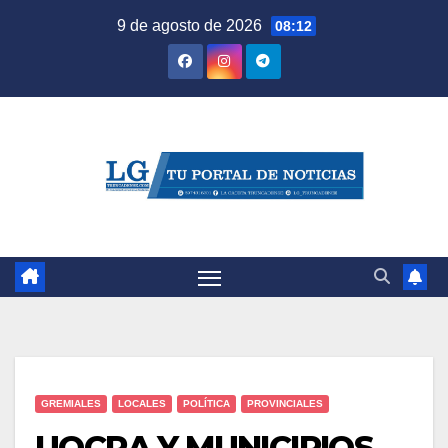
Saltar
9 de agosto de 2026
08:12
al
contenido
GREMIALES
LOCALES
POLÍTICA
PROVINCIALES
UOCRA Y MUNICIPIOS