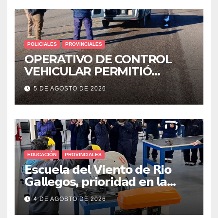
POLICIALES
PROVINCIALES
OPERATIVO DE CONTROL
VEHICULAR PERMITIÓ
LOCALIZAR A UN HOMBRE
5 DE AGOSTO DE 2026
CON PEDIDO DE PARADERO
EDUCACIÓN
PROVINCIALES
𝗘𝘀𝗰𝘂𝗲𝗹𝗮 𝗱𝗲𝗹 𝗩𝗶𝗲𝗻𝘁𝗼 𝗱𝗲 𝗥𝗶𝗼
𝗚𝗮𝗹𝗹𝗲𝗴𝗼𝘀, 𝗽𝗿𝗶𝗼𝗿𝗶𝗱𝗮𝗱 𝗲𝗻 𝗹𝗮
𝘀𝗲𝗴𝘂𝗿𝗶𝗱𝗮𝗱: 𝗖𝗹𝗮𝘃𝗲 𝗲𝗻 𝗲𝗹 𝗶𝗻𝗶𝗰𝗶𝗼
4 DE AGOSTO DE 2026
𝗱𝗲 𝗹𝗼𝘀 𝘁𝗮𝗹𝗹𝗲𝗿𝗲𝘀 𝗶𝗻𝗱𝘂𝘀𝘁𝗿𝗶𝗮𝗹𝗲𝘀