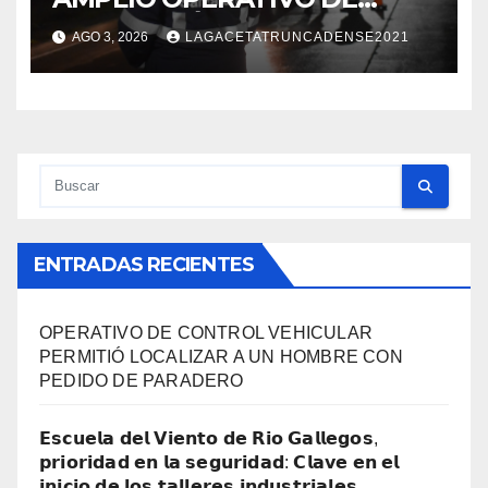
PREVENCIÓN Y CONTROLES
AGO 3, 2026
LAGACETATRUNCADENSE2021
EN TODA LA CIUDAD
ENTRADAS RECIENTES
OPERATIVO DE CONTROL VEHICULAR
PERMITIÓ LOCALIZAR A UN HOMBRE CON
PEDIDO DE PARADERO
𝗘𝘀𝗰𝘂𝗲𝗹𝗮 𝗱𝗲𝗹 𝗩𝗶𝗲𝗻𝘁𝗼 𝗱𝗲 𝗥𝗶𝗼 𝗚𝗮𝗹𝗹𝗲𝗴𝗼𝘀,
𝗽𝗿𝗶𝗼𝗿𝗶𝗱𝗮𝗱 𝗲𝗻 𝗹𝗮 𝘀𝗲𝗴𝘂𝗿𝗶𝗱𝗮𝗱: 𝗖𝗹𝗮𝘃𝗲 𝗲𝗻 𝗲𝗹
𝗶𝗻𝗶𝗰𝗶𝗼 𝗱𝗲 𝗹𝗼𝘀 𝘁𝗮𝗹𝗹𝗲𝗿𝗲𝘀 𝗶𝗻𝗱𝘂𝘀𝘁𝗿𝗶𝗮𝗹𝗲𝘀