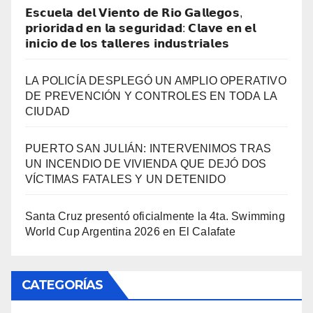
𝗘𝘀𝗰𝘂𝗲𝗹𝗮 𝗱𝗲𝗹 𝗩𝗶𝗲𝗻𝘁𝗼 𝗱𝗲 𝗥𝗶𝗼 𝗚𝗮𝗹𝗹𝗲𝗴𝗼𝘀,
𝗽𝗿𝗶𝗼𝗿𝗶𝗱𝗮𝗱 𝗲𝗻 𝗹𝗮 𝘀𝗲𝗴𝘂𝗿𝗶𝗱𝗮𝗱: 𝗖𝗹𝗮𝘃𝗲 𝗲𝗻 𝗲𝗹
𝗶𝗻𝗶𝗰𝗶𝗼 𝗱𝗲 𝗹𝗼𝘀 𝘁𝗮𝗹𝗹𝗲𝗿𝗲𝘀 𝗶𝗻𝗱𝘂𝘀𝘁𝗿𝗶𝗮𝗹𝗲𝘀
LA POLICÍA DESPLEGÓ UN AMPLIO OPERATIVO
DE PREVENCIÓN Y CONTROLES EN TODA LA
CIUDAD
PUERTO SAN JULIÁN: INTERVENIMOS TRAS
UN INCENDIO DE VIVIENDA QUE DEJÓ DOS
VÍCTIMAS FATALES Y UN DETENIDO
Santa Cruz presentó oficialmente la 4ta. Swimming
World Cup Argentina 2026 en El Calafate
CATEGORÍAS