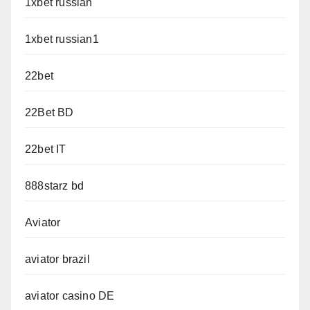
1xbet russian
1xbet russian1
22bet
22Bet BD
22bet IT
888starz bd
Aviator
aviator brazil
aviator casino DE