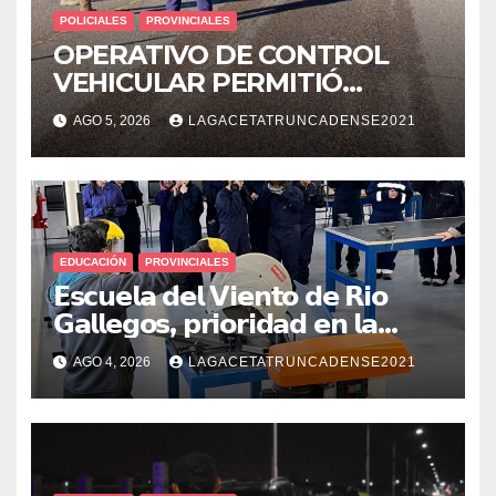
POLICIALES
PROVINCIALES
OPERATIVO DE CONTROL
VEHICULAR PERMITIÓ
LOCALIZAR A UN HOMBRE
AGO 5, 2026
LAGACETATRUNCADENSE2021
CON PEDIDO DE PARADERO
EDUCACIÓN
PROVINCIALES
𝗘𝘀𝗰𝘂𝗲𝗹𝗮 𝗱𝗲𝗹 𝗩𝗶𝗲𝗻𝘁𝗼 𝗱𝗲 𝗥𝗶𝗼
𝗚𝗮𝗹𝗹𝗲𝗴𝗼𝘀, 𝗽𝗿𝗶𝗼𝗿𝗶𝗱𝗮𝗱 𝗲𝗻 𝗹𝗮
𝘀𝗲𝗴𝘂𝗿𝗶𝗱𝗮𝗱: 𝗖𝗹𝗮𝘃𝗲 𝗲𝗻 𝗲𝗹 𝗶𝗻𝗶𝗰𝗶𝗼
AGO 4, 2026
LAGACETATRUNCADENSE2021
𝗱𝗲 𝗹𝗼𝘀 𝘁𝗮𝗹𝗹𝗲𝗿𝗲𝘀 𝗶𝗻𝗱𝘂𝘀𝘁𝗿𝗶𝗮𝗹𝗲𝘀