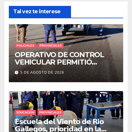
Tal vez te interese
POLICIALES
PROVINCIALES
OPERATIVO DE CONTROL
VEHICULAR PERMITIÓ
LOCALIZAR A UN HOMBRE
5 DE AGOSTO DE 2026
CON PEDIDO DE PARADERO
EDUCACIÓN
PROVINCIALES
𝗘𝘀𝗰𝘂𝗲𝗹𝗮 𝗱𝗲𝗹 𝗩𝗶𝗲𝗻𝘁𝗼 𝗱𝗲 𝗥𝗶𝗼
𝗚𝗮𝗹𝗹𝗲𝗴𝗼𝘀, 𝗽𝗿𝗶𝗼𝗿𝗶𝗱𝗮𝗱 𝗲𝗻 𝗹𝗮