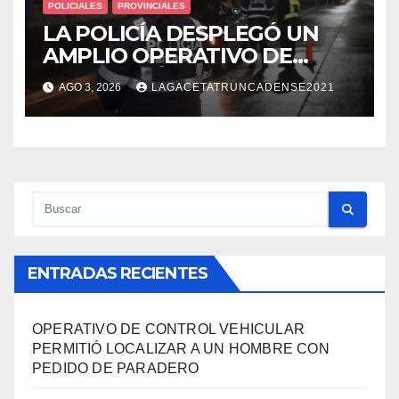
POLICIALES
PROVINCIALES
LA POLICÍA DESPLEGÓ UN
AMPLIO OPERATIVO DE
PREVENCIÓN Y CONTROLES
AGO 3, 2026
LAGACETATRUNCADENSE2021
EN TODA LA CIUDAD
ENTRADAS RECIENTES
OPERATIVO DE CONTROL VEHICULAR
PERMITIÓ LOCALIZAR A UN HOMBRE CON
PEDIDO DE PARADERO