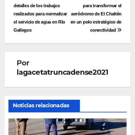
detalles de los trabajos
para transformar el
de
realizados para normalizar
aeródromo de El Chaltén
entradas
el servicio de agua en Río
en un polo estratégico de
Gallegos
conectividad
Por
lagacetatruncadense2021
Noticias relacionadas