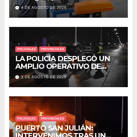
𝘀𝗲𝗴𝘂𝗿𝗶𝗱𝗮𝗱: 𝗖𝗹𝗮𝘃𝗲 𝗲𝗻 𝗲𝗹 𝗶𝗻𝗶𝗰𝗶𝗼
4 DE AGOSTO DE 2026
𝗱𝗲 𝗹𝗼𝘀 𝘁𝗮𝗹𝗹𝗲𝗿𝗲𝘀 𝗶𝗻𝗱𝘂𝘀𝘁𝗿𝗶𝗮𝗹𝗲𝘀
POLICIALES
PROVINCIALES
LA POLICÍA DESPLEGÓ UN
AMPLIO OPERATIVO DE
PREVENCIÓN Y CONTROLES
3 DE AGOSTO DE 2026
EN TODA LA CIUDAD
POLICIALES
PROVINCIALES
PUERTO SAN JULIÁN:
INTERVENIMOS TRAS UN