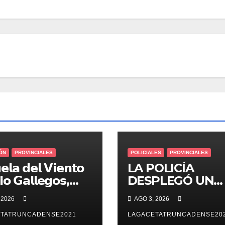
ÓN
PROVINCIALES
POLICIALES
PROVINCIALES
𝗲𝗹𝗮 𝗱𝗲𝗹 𝗩𝗶𝗲𝗻𝘁𝗼
LA POLICÍA
𝗼 𝗚𝗮𝗹𝗹𝗲𝗴𝗼𝘀,
DESPLEGÓ UN
𝗿𝗶𝗱𝗮𝗱 𝗲𝗻 𝗹𝗮
AMPLIO
 2026
AGO 3, 2026
𝗿𝗶𝗱𝗮𝗱: 𝗖𝗹𝗮𝘃𝗲
OPERATIVO DE
 𝗶𝗻𝗶𝗰𝗶𝗼 𝗱𝗲 𝗹𝗼𝘀
TATRUNCADENSE2021
PREVENCIÓN Y
LAGACETATRUNCADENSE20