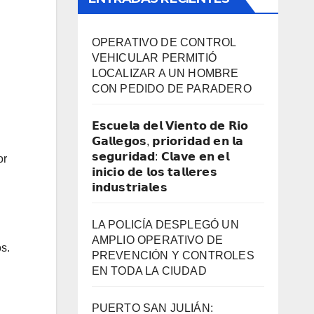
OPERATIVO DE CONTROL
VEHICULAR PERMITIÓ
LOCALIZAR A UN HOMBRE
CON PEDIDO DE PARADERO
𝗘𝘀𝗰𝘂𝗲𝗹𝗮 𝗱𝗲𝗹 𝗩𝗶𝗲𝗻𝘁𝗼 𝗱𝗲 𝗥𝗶𝗼
𝗚𝗮𝗹𝗹𝗲𝗴𝗼𝘀, 𝗽𝗿𝗶𝗼𝗿𝗶𝗱𝗮𝗱 𝗲𝗻 𝗹𝗮
𝘀𝗲𝗴𝘂𝗿𝗶𝗱𝗮𝗱: 𝗖𝗹𝗮𝘃𝗲 𝗲𝗻 𝗲𝗹
or
𝗶𝗻𝗶𝗰𝗶𝗼 𝗱𝗲 𝗹𝗼𝘀 𝘁𝗮𝗹𝗹𝗲𝗿𝗲𝘀
𝗶𝗻𝗱𝘂𝘀𝘁𝗿𝗶𝗮𝗹𝗲𝘀
LA POLICÍA DESPLEGÓ UN
AMPLIO OPERATIVO DE
s.
PREVENCIÓN Y CONTROLES
EN TODA LA CIUDAD
PUERTO SAN JULIÁN: