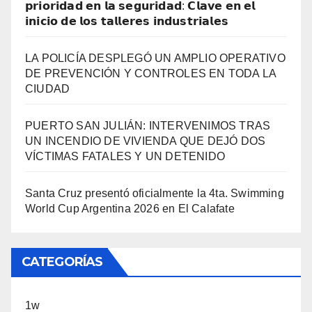
𝗽𝗿𝗶𝗼𝗿𝗶𝗱𝗮𝗱 𝗲𝗻 𝗹𝗮 𝘀𝗲𝗴𝘂𝗿𝗶𝗱𝗮𝗱: 𝗖𝗹𝗮𝘃𝗲 𝗲𝗻 𝗲𝗹
𝗶𝗻𝗶𝗰𝗶𝗼 𝗱𝗲 𝗹𝗼𝘀 𝘁𝗮𝗹𝗹𝗲𝗿𝗲𝘀 𝗶𝗻𝗱𝘂𝘀𝘁𝗿𝗶𝗮𝗹𝗲𝘀
LA POLICÍA DESPLEGÓ UN AMPLIO OPERATIVO
DE PREVENCIÓN Y CONTROLES EN TODA LA
CIUDAD
PUERTO SAN JULIÁN: INTERVENIMOS TRAS
UN INCENDIO DE VIVIENDA QUE DEJÓ DOS
VÍCTIMAS FATALES Y UN DETENIDO
Santa Cruz presentó oficialmente la 4ta. Swimming
World Cup Argentina 2026 en El Calafate
CATEGORÍAS
1w