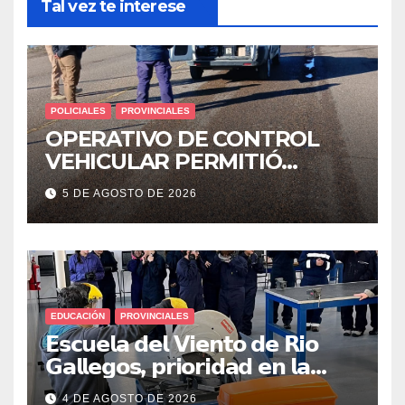
Tal vez te interese
POLICIALES
PROVINCIALES
OPERATIVO DE CONTROL
VEHICULAR PERMITIÓ
LOCALIZAR A UN HOMBRE
5 DE AGOSTO DE 2026
CON PEDIDO DE PARADERO
EDUCACIÓN
PROVINCIALES
𝗘𝘀𝗰𝘂𝗲𝗹𝗮 𝗱𝗲𝗹 𝗩𝗶𝗲𝗻𝘁𝗼 𝗱𝗲 𝗥𝗶𝗼
𝗚𝗮𝗹𝗹𝗲𝗴𝗼𝘀, 𝗽𝗿𝗶𝗼𝗿𝗶𝗱𝗮𝗱 𝗲𝗻 𝗹𝗮
𝘀𝗲𝗴𝘂𝗿𝗶𝗱𝗮𝗱: 𝗖𝗹𝗮𝘃𝗲 𝗲𝗻 𝗲𝗹 𝗶𝗻𝗶𝗰𝗶𝗼
4 DE AGOSTO DE 2026