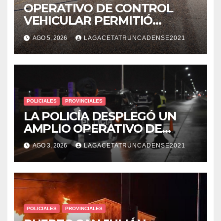
OPERATIVO DE CONTROL
VEHICULAR PERMITIÓ
LOCALIZAR A UN HOMBRE
AGO 5, 2026
LAGACETATRUNCADENSE2021
CON PEDIDO DE PARADERO
POLICIALES
PROVINCIALES
LA POLICÍA DESPLEGÓ UN
AMPLIO OPERATIVO DE
PREVENCIÓN Y CONTROLES
AGO 3, 2026
LAGACETATRUNCADENSE2021
EN TODA LA CIUDAD
POLICIALES
PROVINCIALES