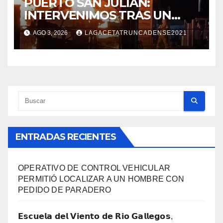
PUERTO SAN JULIÁN:
INTERVENIMOS TRAS UN
INCENDIO DE VIVIENDA QUE
AGO 3, 2026
LAGACETATRUNCADENSE2021
DEJÓ DOS VÍCTIMAS FATALES
Y UN DETENIDO
ENTRADAS RECIENTES
OPERATIVO DE CONTROL VEHICULAR
PERMITIÓ LOCALIZAR A UN HOMBRE CON
PEDIDO DE PARADERO
𝗘𝘀𝗰𝘂𝗲𝗹𝗮 𝗱𝗲𝗹 𝗩𝗶𝗲𝗻𝘁𝗼 𝗱𝗲 𝗥𝗶𝗼 𝗚𝗮𝗹𝗹𝗲𝗴𝗼𝘀,