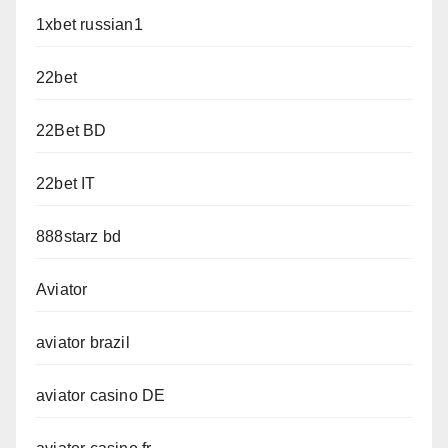
1xbet russian1
22bet
22Bet BD
22bet IT
888starz bd
Aviator
aviator brazil
aviator casino DE