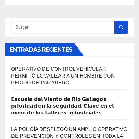
ENTRADAS RECIENTES
OPERATIVO DE CONTROL VEHICULAR
PERMITIÓ LOCALIZAR A UN HOMBRE CON
PEDIDO DE PARADERO
𝗘𝘀𝗰𝘂𝗲𝗹𝗮 𝗱𝗲𝗹 𝗩𝗶𝗲𝗻𝘁𝗼 𝗱𝗲 𝗥𝗶𝗼 𝗚𝗮𝗹𝗹𝗲𝗴𝗼𝘀,
𝗽𝗿𝗶𝗼𝗿𝗶𝗱𝗮𝗱 𝗲𝗻 𝗹𝗮 𝘀𝗲𝗴𝘂𝗿𝗶𝗱𝗮𝗱: 𝗖𝗹𝗮𝘃𝗲 𝗲𝗻 𝗲𝗹
𝗶𝗻𝗶𝗰𝗶𝗼 𝗱𝗲 𝗹𝗼𝘀 𝘁𝗮𝗹𝗹𝗲𝗿𝗲𝘀 𝗶𝗻𝗱𝘂𝘀𝘁𝗿𝗶𝗮𝗹𝗲𝘀
LA POLICÍA DESPLEGÓ UN AMPLIO OPERATIVO
DE PREVENCIÓN Y CONTROLES EN TODA LA