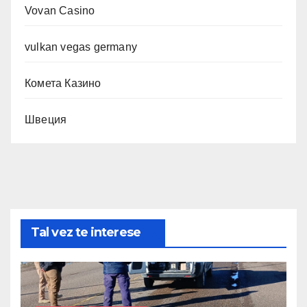
Vovan Casino
vulkan vegas germany
Комета Казино
Швеция
Tal vez te interese