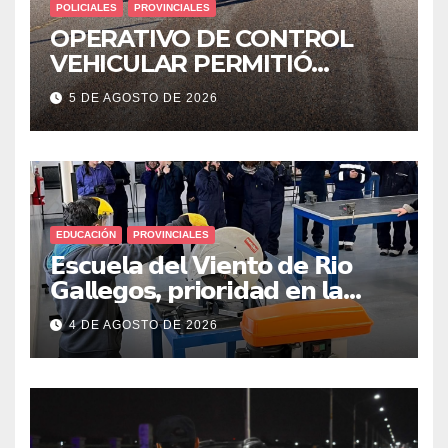
POLICIALES
PROVINCIALES
OPERATIVO DE CONTROL
VEHICULAR PERMITIÓ
LOCALIZAR A UN HOMBRE
5 DE AGOSTO DE 2026
CON PEDIDO DE PARADERO
EDUCACIÓN
PROVINCIALES
𝗘𝘀𝗰𝘂𝗲𝗹𝗮 𝗱𝗲𝗹 𝗩𝗶𝗲𝗻𝘁𝗼 𝗱𝗲 𝗥𝗶𝗼
𝗚𝗮𝗹𝗹𝗲𝗴𝗼𝘀, 𝗽𝗿𝗶𝗼𝗿𝗶𝗱𝗮𝗱 𝗲𝗻 𝗹𝗮
𝘀𝗲𝗴𝘂𝗿𝗶𝗱𝗮𝗱: 𝗖𝗹𝗮𝘃𝗲 𝗲𝗻 𝗲𝗹 𝗶𝗻𝗶𝗰𝗶𝗼
4 DE AGOSTO DE 2026
𝗱𝗲 𝗹𝗼𝘀 𝘁𝗮𝗹𝗹𝗲𝗿𝗲𝘀 𝗶𝗻𝗱𝘂𝘀𝘁𝗿𝗶𝗮𝗹𝗲𝘀