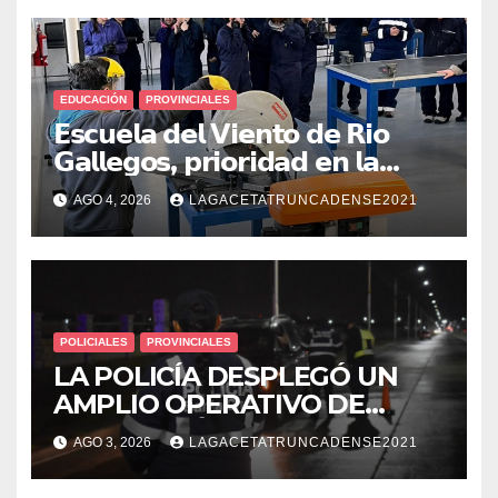
EDUCACIÓN
PROVINCIALES
𝗘𝘀𝗰𝘂𝗲𝗹𝗮 𝗱𝗲𝗹 𝗩𝗶𝗲𝗻𝘁𝗼 𝗱𝗲 𝗥𝗶𝗼
𝗚𝗮𝗹𝗹𝗲𝗴𝗼𝘀, 𝗽𝗿𝗶𝗼𝗿𝗶𝗱𝗮𝗱 𝗲𝗻 𝗹𝗮
𝘀𝗲𝗴𝘂𝗿𝗶𝗱𝗮𝗱: 𝗖𝗹𝗮𝘃𝗲 𝗲𝗻 𝗲𝗹 𝗶𝗻𝗶𝗰𝗶𝗼
AGO 4, 2026
LAGACETATRUNCADENSE2021
𝗱𝗲 𝗹𝗼𝘀 𝘁𝗮𝗹𝗹𝗲𝗿𝗲𝘀 𝗶𝗻𝗱𝘂𝘀𝘁𝗿𝗶𝗮𝗹𝗲𝘀
POLICIALES
PROVINCIALES
LA POLICÍA DESPLEGÓ UN
AMPLIO OPERATIVO DE
PREVENCIÓN Y CONTROLES
AGO 3, 2026
LAGACETATRUNCADENSE2021
EN TODA LA CIUDAD