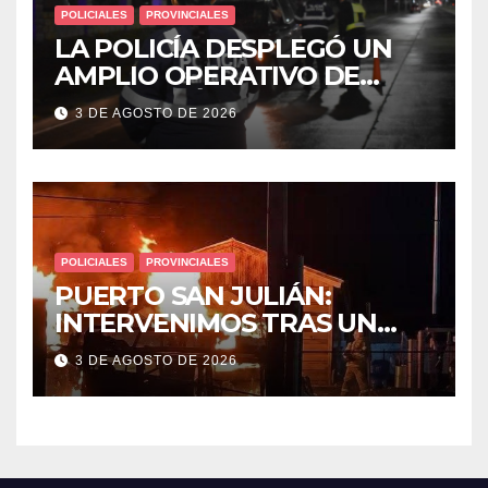
POLICIALES
PROVINCIALES
LA POLICÍA DESPLEGÓ UN
AMPLIO OPERATIVO DE
PREVENCIÓN Y CONTROLES
3 DE AGOSTO DE 2026
EN TODA LA CIUDAD
POLICIALES
PROVINCIALES
PUERTO SAN JULIÁN:
INTERVENIMOS TRAS UN
INCENDIO DE VIVIENDA QUE
3 DE AGOSTO DE 2026
DEJÓ DOS VÍCTIMAS
FATALES Y UN DETENIDO