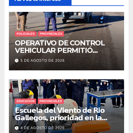
POLICIALES
PROVINCIALES
OPERATIVO DE CONTROL
VEHICULAR PERMITIÓ
LOCALIZAR A UN HOMBRE
5 DE AGOSTO DE 2026
CON PEDIDO DE PARADERO
EDUCACIÓN
PROVINCIALES
𝗘𝘀𝗰𝘂𝗲𝗹𝗮 𝗱𝗲𝗹 𝗩𝗶𝗲𝗻𝘁𝗼 𝗱𝗲 𝗥𝗶𝗼
𝗚𝗮𝗹𝗹𝗲𝗴𝗼𝘀, 𝗽𝗿𝗶𝗼𝗿𝗶𝗱𝗮𝗱 𝗲𝗻 𝗹𝗮
𝘀𝗲𝗴𝘂𝗿𝗶𝗱𝗮𝗱: 𝗖𝗹𝗮𝘃𝗲 𝗲𝗻 𝗲𝗹 𝗶𝗻𝗶𝗰𝗶𝗼
4 DE AGOSTO DE 2026
𝗱𝗲 𝗹𝗼𝘀 𝘁𝗮𝗹𝗹𝗲𝗿𝗲𝘀 𝗶𝗻𝗱𝘂𝘀𝘁𝗿𝗶𝗮𝗹𝗲𝘀