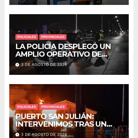
POLICIALES
PROVINCIALES
LA POLICÍA DESPLEGÓ UN
AMPLIO OPERATIVO DE
PREVENCIÓN Y CONTROLES
3 DE AGOSTO DE 2026
EN TODA LA CIUDAD
POLICIALES
PROVINCIALES
PUERTO SAN JULIÁN:
INTERVENIMOS TRAS UN
INCENDIO DE VIVIENDA QUE
3 DE AGOSTO DE 2026