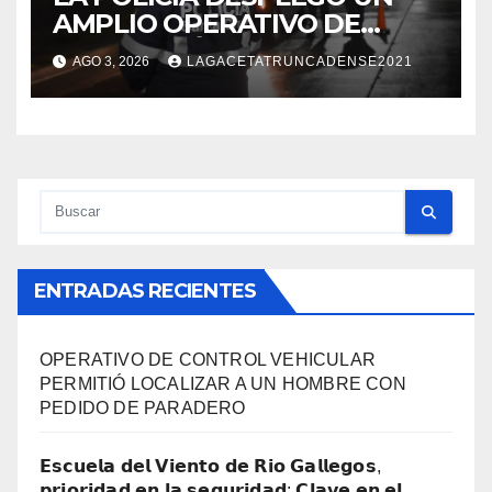
AMPLIO OPERATIVO DE
PREVENCIÓN Y CONTROLES
AGO 3, 2026
LAGACETATRUNCADENSE2021
EN TODA LA CIUDAD
ENTRADAS RECIENTES
OPERATIVO DE CONTROL VEHICULAR
PERMITIÓ LOCALIZAR A UN HOMBRE CON
PEDIDO DE PARADERO
𝗘𝘀𝗰𝘂𝗲𝗹𝗮 𝗱𝗲𝗹 𝗩𝗶𝗲𝗻𝘁𝗼 𝗱𝗲 𝗥𝗶𝗼 𝗚𝗮𝗹𝗹𝗲𝗴𝗼𝘀,
𝗽𝗿𝗶𝗼𝗿𝗶𝗱𝗮𝗱 𝗲𝗻 𝗹𝗮 𝘀𝗲𝗴𝘂𝗿𝗶𝗱𝗮𝗱: 𝗖𝗹𝗮𝘃𝗲 𝗲𝗻 𝗲𝗹