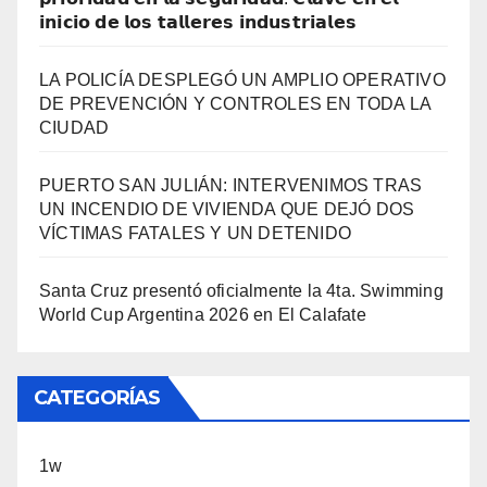
𝗶𝗻𝗶𝗰𝗶𝗼 𝗱𝗲 𝗹𝗼𝘀 𝘁𝗮𝗹𝗹𝗲𝗿𝗲𝘀 𝗶𝗻𝗱𝘂𝘀𝘁𝗿𝗶𝗮𝗹𝗲𝘀
LA POLICÍA DESPLEGÓ UN AMPLIO OPERATIVO
DE PREVENCIÓN Y CONTROLES EN TODA LA
CIUDAD
PUERTO SAN JULIÁN: INTERVENIMOS TRAS
UN INCENDIO DE VIVIENDA QUE DEJÓ DOS
VÍCTIMAS FATALES Y UN DETENIDO
Santa Cruz presentó oficialmente la 4ta. Swimming
World Cup Argentina 2026 en El Calafate
CATEGORÍAS
1w