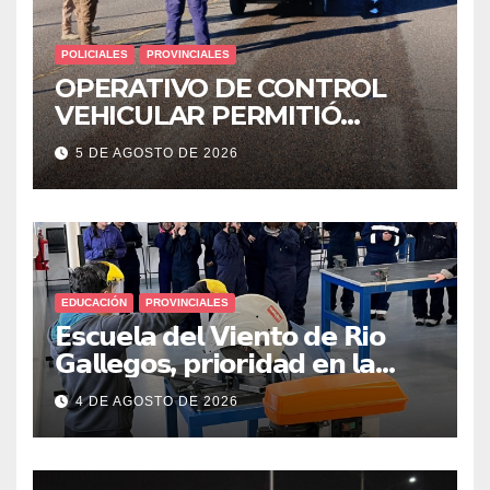
POLICIALES
PROVINCIALES
OPERATIVO DE CONTROL
VEHICULAR PERMITIÓ
LOCALIZAR A UN HOMBRE
5 DE AGOSTO DE 2026
CON PEDIDO DE PARADERO
EDUCACIÓN
PROVINCIALES
𝗘𝘀𝗰𝘂𝗲𝗹𝗮 𝗱𝗲𝗹 𝗩𝗶𝗲𝗻𝘁𝗼 𝗱𝗲 𝗥𝗶𝗼
𝗚𝗮𝗹𝗹𝗲𝗴𝗼𝘀, 𝗽𝗿𝗶𝗼𝗿𝗶𝗱𝗮𝗱 𝗲𝗻 𝗹𝗮
𝘀𝗲𝗴𝘂𝗿𝗶𝗱𝗮𝗱: 𝗖𝗹𝗮𝘃𝗲 𝗲𝗻 𝗲𝗹 𝗶𝗻𝗶𝗰𝗶𝗼
4 DE AGOSTO DE 2026
𝗱𝗲 𝗹𝗼𝘀 𝘁𝗮𝗹𝗹𝗲𝗿𝗲𝘀 𝗶𝗻𝗱𝘂𝘀𝘁𝗿𝗶𝗮𝗹𝗲𝘀