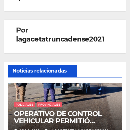
entradas
Por
lagacetatruncadense2021
Noticias relacionadas
POLICIALES
PROVINCIALES
OPERATIVO DE CONTROL
VEHICULAR PERMITIÓ
LOCALIZAR A UN HOMBRE