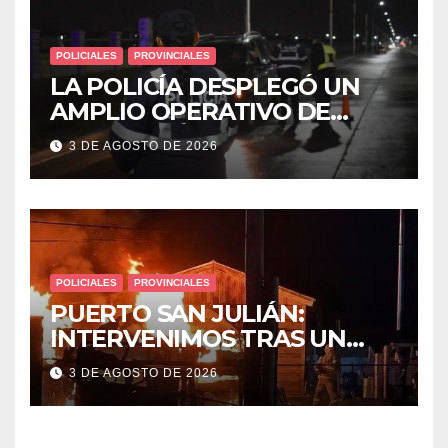
POLICIALES
PROVINCIALES
LA POLICÍA DESPLEGÓ UN
AMPLIO OPERATIVO DE
PREVENCIÓN Y CONTROLES
3 DE AGOSTO DE 2026
EN TODA LA CIUDAD
POLICIALES
PROVINCIALES
PUERTO SAN JULIÁN:
INTERVENIMOS TRAS UN
INCENDIO DE VIVIENDA QUE
3 DE AGOSTO DE 2026
DEJÓ DOS VÍCTIMAS
FATALES Y UN DETENIDO