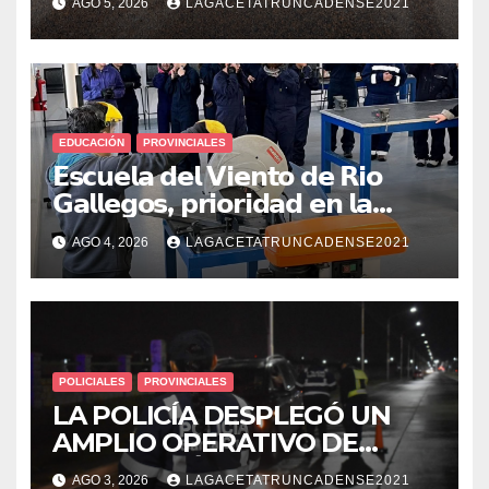
AGO 5, 2026
LAGACETATRUNCADENSE2021
CON PEDIDO DE PARADERO
EDUCACIÓN
PROVINCIALES
𝗘𝘀𝗰𝘂𝗲𝗹𝗮 𝗱𝗲𝗹 𝗩𝗶𝗲𝗻𝘁𝗼 𝗱𝗲 𝗥𝗶𝗼
𝗚𝗮𝗹𝗹𝗲𝗴𝗼𝘀, 𝗽𝗿𝗶𝗼𝗿𝗶𝗱𝗮𝗱 𝗲𝗻 𝗹𝗮
𝘀𝗲𝗴𝘂𝗿𝗶𝗱𝗮𝗱: 𝗖𝗹𝗮𝘃𝗲 𝗲𝗻 𝗲𝗹 𝗶𝗻𝗶𝗰𝗶𝗼
AGO 4, 2026
LAGACETATRUNCADENSE2021
𝗱𝗲 𝗹𝗼𝘀 𝘁𝗮𝗹𝗹𝗲𝗿𝗲𝘀 𝗶𝗻𝗱𝘂𝘀𝘁𝗿𝗶𝗮𝗹𝗲𝘀
POLICIALES
PROVINCIALES
LA POLICÍA DESPLEGÓ UN
AMPLIO OPERATIVO DE
PREVENCIÓN Y CONTROLES
AGO 3, 2026
LAGACETATRUNCADENSE2021