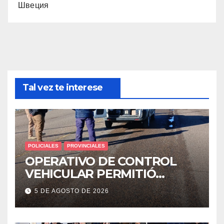
Швеция
Tal vez te interese
POLICIALES
PROVINCIALES
OPERATIVO DE CONTROL
VEHICULAR PERMITIÓ
LOCALIZAR A UN HOMBRE
5 DE AGOSTO DE 2026
CON PEDIDO DE PARADERO