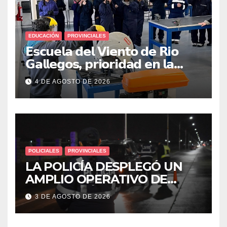
EDUCACIÓN
PROVINCIALES
𝗘𝘀𝗰𝘂𝗲𝗹𝗮 𝗱𝗲𝗹 𝗩𝗶𝗲𝗻𝘁𝗼 𝗱𝗲 𝗥𝗶𝗼
𝗚𝗮𝗹𝗹𝗲𝗴𝗼𝘀, 𝗽𝗿𝗶𝗼𝗿𝗶𝗱𝗮𝗱 𝗲𝗻 𝗹𝗮
𝘀𝗲𝗴𝘂𝗿𝗶𝗱𝗮𝗱: 𝗖𝗹𝗮𝘃𝗲 𝗲𝗻 𝗲𝗹 𝗶𝗻𝗶𝗰𝗶𝗼
4 DE AGOSTO DE 2026
𝗱𝗲 𝗹𝗼𝘀 𝘁𝗮𝗹𝗹𝗲𝗿𝗲𝘀 𝗶𝗻𝗱𝘂𝘀𝘁𝗿𝗶𝗮𝗹𝗲𝘀
POLICIALES
PROVINCIALES
LA POLICÍA DESPLEGÓ UN
AMPLIO OPERATIVO DE
PREVENCIÓN Y CONTROLES
3 DE AGOSTO DE 2026
EN TODA LA CIUDAD