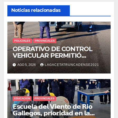
Noticias relacionadas
POLICIALES
PROVINCIALES
OPERATIVO DE CONTROL
VEHICULAR PERMITIÓ
LOCALIZAR A UN HOMBRE
AGO 5, 2026
LAGACETATRUNCADENSE2021
CON PEDIDO DE PARADERO
EDUCACIÓN
PROVINCIALES
𝗘𝘀𝗰𝘂𝗲𝗹𝗮 𝗱𝗲𝗹 𝗩𝗶𝗲𝗻𝘁𝗼 𝗱𝗲 𝗥𝗶𝗼
𝗚𝗮𝗹𝗹𝗲𝗴𝗼𝘀, 𝗽𝗿𝗶𝗼𝗿𝗶𝗱𝗮𝗱 𝗲𝗻 𝗹𝗮