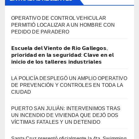
OPERATIVO DE CONTROL VEHICULAR
PERMITIÓ LOCALIZAR A UN HOMBRE CON
PEDIDO DE PARADERO
𝗘𝘀𝗰𝘂𝗲𝗹𝗮 𝗱𝗲𝗹 𝗩𝗶𝗲𝗻𝘁𝗼 𝗱𝗲 𝗥𝗶𝗼 𝗚𝗮𝗹𝗹𝗲𝗴𝗼𝘀,
𝗽𝗿𝗶𝗼𝗿𝗶𝗱𝗮𝗱 𝗲𝗻 𝗹𝗮 𝘀𝗲𝗴𝘂𝗿𝗶𝗱𝗮𝗱: 𝗖𝗹𝗮𝘃𝗲 𝗲𝗻 𝗲𝗹
𝗶𝗻𝗶𝗰𝗶𝗼 𝗱𝗲 𝗹𝗼𝘀 𝘁𝗮𝗹𝗹𝗲𝗿𝗲𝘀 𝗶𝗻𝗱𝘂𝘀𝘁𝗿𝗶𝗮𝗹𝗲𝘀
LA POLICÍA DESPLEGÓ UN AMPLIO OPERATIVO
DE PREVENCIÓN Y CONTROLES EN TODA LA
CIUDAD
PUERTO SAN JULIÁN: INTERVENIMOS TRAS
UN INCENDIO DE VIVIENDA QUE DEJÓ DOS
VÍCTIMAS FATALES Y UN DETENIDO
Santa Cruz presentó oficialmente la 4ta. Swimming