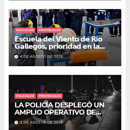
EDUCACIÓN
PROVINCIALES
𝗘𝘀𝗰𝘂𝗲𝗹𝗮 𝗱𝗲𝗹 𝗩𝗶𝗲𝗻𝘁𝗼 𝗱𝗲 𝗥𝗶𝗼
𝗚𝗮𝗹𝗹𝗲𝗴𝗼𝘀, 𝗽𝗿𝗶𝗼𝗿𝗶𝗱𝗮𝗱 𝗲𝗻 𝗹𝗮
𝘀𝗲𝗴𝘂𝗿𝗶𝗱𝗮𝗱: 𝗖𝗹𝗮𝘃𝗲 𝗲𝗻 𝗲𝗹 𝗶𝗻𝗶𝗰𝗶𝗼
4 DE AGOSTO DE 2026
𝗱𝗲 𝗹𝗼𝘀 𝘁𝗮𝗹𝗹𝗲𝗿𝗲𝘀 𝗶𝗻𝗱𝘂𝘀𝘁𝗿𝗶𝗮𝗹𝗲𝘀
POLICIALES
PROVINCIALES
LA POLICÍA DESPLEGÓ UN
AMPLIO OPERATIVO DE
PREVENCIÓN Y CONTROLES
3 DE AGOSTO DE 2026
EN TODA LA CIUDAD