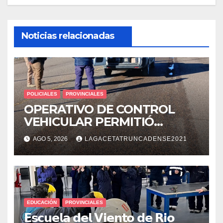
Noticias relacionadas
POLICIALES
PROVINCIALES
OPERATIVO DE CONTROL
VEHICULAR PERMITIÓ
LOCALIZAR A UN HOMBRE
AGO 5, 2026
LAGACETATRUNCADENSE2021
CON PEDIDO DE PARADERO
EDUCACIÓN
PROVINCIALES
𝗘𝘀𝗰𝘂𝗲𝗹𝗮 𝗱𝗲𝗹 𝗩𝗶𝗲𝗻𝘁𝗼 𝗱𝗲 𝗥𝗶𝗼