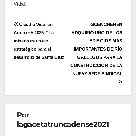
Vidal.
Navegación
Claudio Vidal en
GÜENCHENEN
ArminerA 2025: “La
ADQUIRIÓ UNO DE LOS
de
minería es un eje
EDIFICIOS MÁS
entradas
estratégico para el
IMPORTANTES DE RÍO
desarrollo de Santa Cruz”
GALLEGOS PARA LA
CONSTRUICCIÓN DE LA
NUEVA SEDE SINDICAL
Por
lagacetatruncadense2021