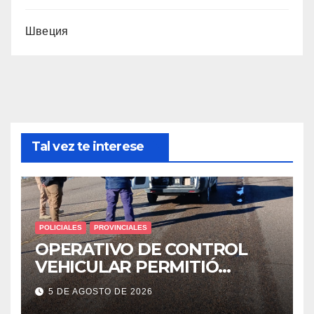
Швеция
Tal vez te interese
POLICIALES
PROVINCIALES
OPERATIVO DE CONTROL
VEHICULAR PERMITIÓ
LOCALIZAR A UN HOMBRE
5 DE AGOSTO DE 2026
CON PEDIDO DE PARADERO