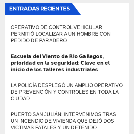
ENTRADAS RECIENTES
OPERATIVO DE CONTROL VEHICULAR
PERMITIÓ LOCALIZAR A UN HOMBRE CON
PEDIDO DE PARADERO
𝗘𝘀𝗰𝘂𝗲𝗹𝗮 𝗱𝗲𝗹 𝗩𝗶𝗲𝗻𝘁𝗼 𝗱𝗲 𝗥𝗶𝗼 𝗚𝗮𝗹𝗹𝗲𝗴𝗼𝘀,
𝗽𝗿𝗶𝗼𝗿𝗶𝗱𝗮𝗱 𝗲𝗻 𝗹𝗮 𝘀𝗲𝗴𝘂𝗿𝗶𝗱𝗮𝗱: 𝗖𝗹𝗮𝘃𝗲 𝗲𝗻 𝗲𝗹
𝗶𝗻𝗶𝗰𝗶𝗼 𝗱𝗲 𝗹𝗼𝘀 𝘁𝗮𝗹𝗹𝗲𝗿𝗲𝘀 𝗶𝗻𝗱𝘂𝘀𝘁𝗿𝗶𝗮𝗹𝗲𝘀
LA POLICÍA DESPLEGÓ UN AMPLIO OPERATIVO
DE PREVENCIÓN Y CONTROLES EN TODA LA
CIUDAD
PUERTO SAN JULIÁN: INTERVENIMOS TRAS
UN INCENDIO DE VIVIENDA QUE DEJÓ DOS
VÍCTIMAS FATALES Y UN DETENIDO