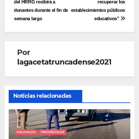
del HRRG recibirá a
recuperar los
entradas
donantes durante el fin de
establecimientos públicos
semana largo
educativos”
Por
lagacetatruncadense2021
Noticias relacionadas
POLICIALES
PROVINCIALES