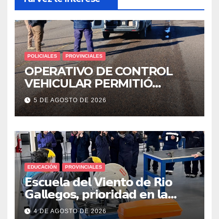
POLICIALES
PROVINCIALES
OPERATIVO DE CONTROL
VEHICULAR PERMITIÓ
LOCALIZAR A UN HOMBRE
5 DE AGOSTO DE 2026
CON PEDIDO DE PARADERO
EDUCACIÓN
PROVINCIALES
𝗘𝘀𝗰𝘂𝗲𝗹𝗮 𝗱𝗲𝗹 𝗩𝗶𝗲𝗻𝘁𝗼 𝗱𝗲 𝗥𝗶𝗼
𝗚𝗮𝗹𝗹𝗲𝗴𝗼𝘀, 𝗽𝗿𝗶𝗼𝗿𝗶𝗱𝗮𝗱 𝗲𝗻 𝗹𝗮
𝘀𝗲𝗴𝘂𝗿𝗶𝗱𝗮𝗱: 𝗖𝗹𝗮𝘃𝗲 𝗲𝗻 𝗲𝗹 𝗶𝗻𝗶𝗰𝗶𝗼
4 DE AGOSTO DE 2026
𝗱𝗲 𝗹𝗼𝘀 𝘁𝗮𝗹𝗹𝗲𝗿𝗲𝘀 𝗶𝗻𝗱𝘂𝘀𝘁𝗿𝗶𝗮𝗹𝗲𝘀