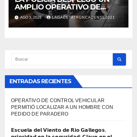
AMPLIO OPERATIVO DE
PREVENCIÓN Y CONTROLES
AGO 3, 2026
LAGACETATRUNCADENSE2021
EN TODA LA CIUDAD
ENTRADAS RECIENTES
OPERATIVO DE CONTROL VEHICULAR
PERMITIÓ LOCALIZAR A UN HOMBRE CON
PEDIDO DE PARADERO
𝗘𝘀𝗰𝘂𝗲𝗹𝗮 𝗱𝗲𝗹 𝗩𝗶𝗲𝗻𝘁𝗼 𝗱𝗲 𝗥𝗶𝗼 𝗚𝗮𝗹𝗹𝗲𝗴𝗼𝘀,
𝗽𝗿𝗶𝗼𝗿𝗶𝗱𝗮𝗱 𝗲𝗻 𝗹𝗮 𝘀𝗲𝗴𝘂𝗿𝗶𝗱𝗮𝗱: 𝗖𝗹𝗮𝘃𝗲 𝗲𝗻 𝗲𝗹