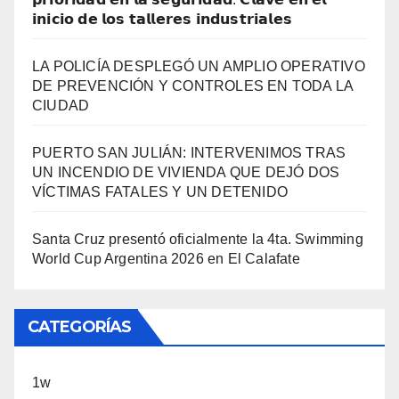
𝗶𝗻𝗶𝗰𝗶𝗼 𝗱𝗲 𝗹𝗼𝘀 𝘁𝗮𝗹𝗹𝗲𝗿𝗲𝘀 𝗶𝗻𝗱𝘂𝘀𝘁𝗿𝗶𝗮𝗹𝗲𝘀
LA POLICÍA DESPLEGÓ UN AMPLIO OPERATIVO
DE PREVENCIÓN Y CONTROLES EN TODA LA
CIUDAD
PUERTO SAN JULIÁN: INTERVENIMOS TRAS
UN INCENDIO DE VIVIENDA QUE DEJÓ DOS
VÍCTIMAS FATALES Y UN DETENIDO
Santa Cruz presentó oficialmente la 4ta. Swimming
World Cup Argentina 2026 en El Calafate
CATEGORÍAS
1w