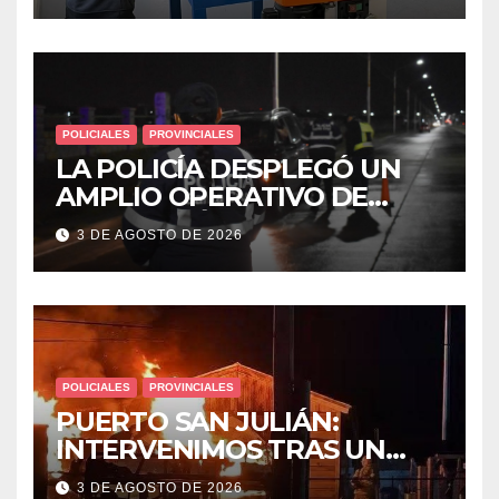
POLICIALES
PROVINCIALES
LA POLICÍA DESPLEGÓ UN
AMPLIO OPERATIVO DE
PREVENCIÓN Y CONTROLES
3 DE AGOSTO DE 2026
EN TODA LA CIUDAD
POLICIALES
PROVINCIALES
PUERTO SAN JULIÁN:
INTERVENIMOS TRAS UN
INCENDIO DE VIVIENDA QUE
3 DE AGOSTO DE 2026