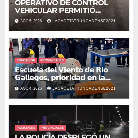
OPERATIVO DE CONTROL
VEHICULAR PERMITIÓ
LOCALIZAR A UN HOMBRE
AGO 5, 2026
LAGACETATRUNCADENSE2021
CON PEDIDO DE PARADERO
EDUCACIÓN
PROVINCIALES
𝗘𝘀𝗰𝘂𝗲𝗹𝗮 𝗱𝗲𝗹 𝗩𝗶𝗲𝗻𝘁𝗼 𝗱𝗲 𝗥𝗶𝗼
𝗚𝗮𝗹𝗹𝗲𝗴𝗼𝘀, 𝗽𝗿𝗶𝗼𝗿𝗶𝗱𝗮𝗱 𝗲𝗻 𝗹𝗮
𝘀𝗲𝗴𝘂𝗿𝗶𝗱𝗮𝗱: 𝗖𝗹𝗮𝘃𝗲 𝗲𝗻 𝗲𝗹 𝗶𝗻𝗶𝗰𝗶𝗼
AGO 4, 2026
LAGACETATRUNCADENSE2021
𝗱𝗲 𝗹𝗼𝘀 𝘁𝗮𝗹𝗹𝗲𝗿𝗲𝘀 𝗶𝗻𝗱𝘂𝘀𝘁𝗿𝗶𝗮𝗹𝗲𝘀
POLICIALES
PROVINCIALES
LA POLICÍA DESPLEGÓ UN