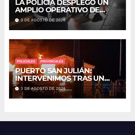
LA POLICÍA DESPLEGÓ UN
AMPLIO OPERATIVO DE
PREVENCIÓN Y CONTROLES
3 DE AGOSTO DE 2026
EN TODA LA CIUDAD
POLICIALES
PROVINCIALES
PUERTO SAN JULIÁN:
INTERVENIMOS TRAS UN
INCENDIO DE VIVIENDA QUE
3 DE AGOSTO DE 2026
DEJÓ DOS VÍCTIMAS
FATALES Y UN DETENIDO