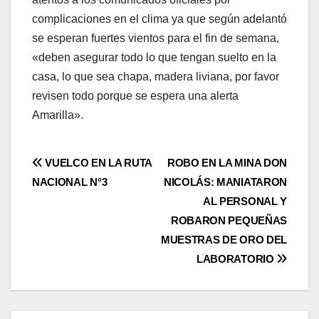
complicaciones en el clima ya que según adelantó
se esperan fuertes vientos para el fin de semana,
«deben asegurar todo lo que tengan suelto en la
casa, lo que sea chapa, madera liviana, por favor
revisen todo porque se espera una alerta
Amarilla».
Navegación
VUELCO EN LA RUTA
ROBO EN LA MINA DON
NACIONAL N°3
NICOLÁS: MANIATARON
de
AL PERSONAL Y
entradas
ROBARON PEQUEÑAS
MUESTRAS DE ORO DEL
LABORATORIO