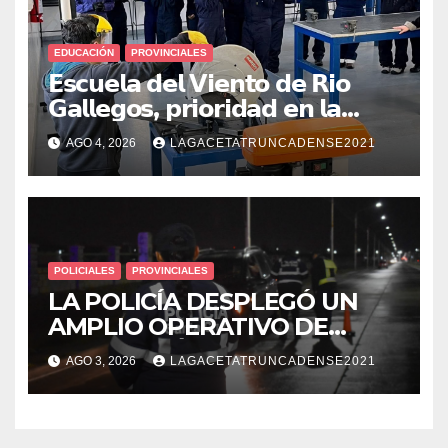
EDUCACIÓN
PROVINCIALES
𝗘𝘀𝗰𝘂𝗲𝗹𝗮 𝗱𝗲𝗹 𝗩𝗶𝗲𝗻𝘁𝗼 𝗱𝗲 𝗥𝗶𝗼
𝗚𝗮𝗹𝗹𝗲𝗴𝗼𝘀, 𝗽𝗿𝗶𝗼𝗿𝗶𝗱𝗮𝗱 𝗲𝗻 𝗹𝗮
𝘀𝗲𝗴𝘂𝗿𝗶𝗱𝗮𝗱: 𝗖𝗹𝗮𝘃𝗲 𝗲𝗻 𝗲𝗹 𝗶𝗻𝗶𝗰𝗶𝗼
AGO 4, 2026
LAGACETATRUNCADENSE2021
𝗱𝗲 𝗹𝗼𝘀 𝘁𝗮𝗹𝗹𝗲𝗿𝗲𝘀 𝗶𝗻𝗱𝘂𝘀𝘁𝗿𝗶𝗮𝗹𝗲𝘀
POLICIALES
PROVINCIALES
LA POLICÍA DESPLEGÓ UN
AMPLIO OPERATIVO DE
PREVENCIÓN Y CONTROLES
AGO 3, 2026
LAGACETATRUNCADENSE2021
EN TODA LA CIUDAD