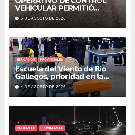
OPERATIVO DE CONTROL
VEHICULAR PERMITIÓ
LOCALIZAR A UN HOMBRE
5 DE AGOSTO DE 2026
CON PEDIDO DE PARADERO
EDUCACIÓN
PROVINCIALES
𝗘𝘀𝗰𝘂𝗲𝗹𝗮 𝗱𝗲𝗹 𝗩𝗶𝗲𝗻𝘁𝗼 𝗱𝗲 𝗥𝗶𝗼
𝗚𝗮𝗹𝗹𝗲𝗴𝗼𝘀, 𝗽𝗿𝗶𝗼𝗿𝗶𝗱𝗮𝗱 𝗲𝗻 𝗹𝗮
𝘀𝗲𝗴𝘂𝗿𝗶𝗱𝗮𝗱: 𝗖𝗹𝗮𝘃𝗲 𝗲𝗻 𝗲𝗹 𝗶𝗻𝗶𝗰𝗶𝗼
4 DE AGOSTO DE 2026
𝗱𝗲 𝗹𝗼𝘀 𝘁𝗮𝗹𝗹𝗲𝗿𝗲𝘀 𝗶𝗻𝗱𝘂𝘀𝘁𝗿𝗶𝗮𝗹𝗲𝘀
POLICIALES
PROVINCIALES