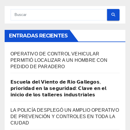
ENTRADAS RECIENTES
OPERATIVO DE CONTROL VEHICULAR
PERMITIÓ LOCALIZAR A UN HOMBRE CON
PEDIDO DE PARADERO
𝗘𝘀𝗰𝘂𝗲𝗹𝗮 𝗱𝗲𝗹 𝗩𝗶𝗲𝗻𝘁𝗼 𝗱𝗲 𝗥𝗶𝗼 𝗚𝗮𝗹𝗹𝗲𝗴𝗼𝘀,
𝗽𝗿𝗶𝗼𝗿𝗶𝗱𝗮𝗱 𝗲𝗻 𝗹𝗮 𝘀𝗲𝗴𝘂𝗿𝗶𝗱𝗮𝗱: 𝗖𝗹𝗮𝘃𝗲 𝗲𝗻 𝗲𝗹
𝗶𝗻𝗶𝗰𝗶𝗼 𝗱𝗲 𝗹𝗼𝘀 𝘁𝗮𝗹𝗹𝗲𝗿𝗲𝘀 𝗶𝗻𝗱𝘂𝘀𝘁𝗿𝗶𝗮𝗹𝗲𝘀
LA POLICÍA DESPLEGÓ UN AMPLIO OPERATIVO
DE PREVENCIÓN Y CONTROLES EN TODA LA
CIUDAD