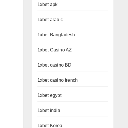
1xbet apk
1xbet arabic
1xbet Bangladesh
1xbet Casino AZ
1xbet casino BD
1xbet casino french
1xbet egypt
1xbet india
1xbet Korea