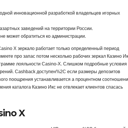
 одной инновационной разработкой владельцев игорных
зартных заведений на территории России.
не может обратиться ко администрации.
asino X зеркало работает только определенный период
меете про запас потом несколько рабочих зеркал Казино Ик
ограмме лояльности Casino-X. Слишком подробные условия
рений. Cashback доступен%2C если размеры депозитов
ого поощрения устанавливается а процентном соотношени
ния каталога Казино Икс не отвлекает клиентов спасась
ino X