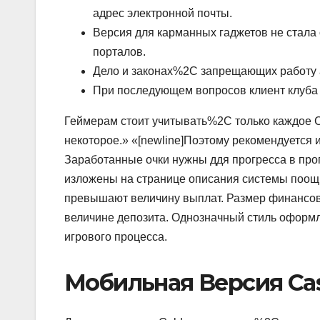
адрес электронной почты.
Версия для карманных гаджетов не стала
порталов.
Дело и законах%2C запрещающих работу а
При последующем вопросов клиент клуба 
Геймерам стоит учитывать%2C только каждое C
некоторое.» «[newline]Поэтому рекомендуется и
Заработанные очки нужны ддя прогресса в пр
изложены на странице описания системы поощ
превышают величину выплат. Размер финансов
величине депозита. Однозначный стиль оформле
игрового процесса.
Мобильная Версия Cas