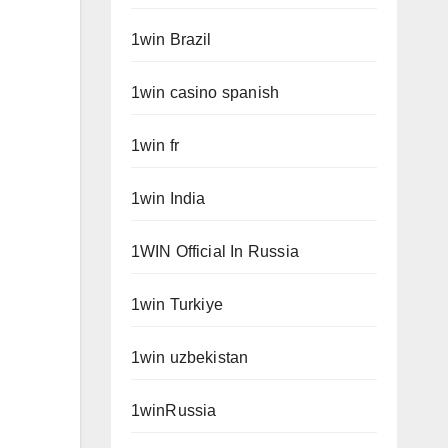
1win Brazil
1win casino spanish
1win fr
1win India
1WIN Official In Russia
1win Turkiye
1win uzbekistan
1winRussia