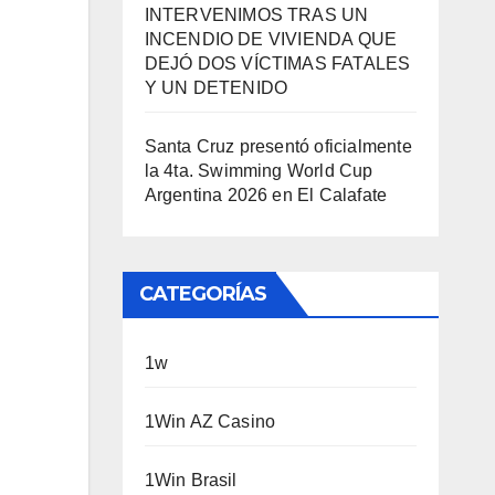
INTERVENIMOS TRAS UN
INCENDIO DE VIVIENDA QUE
DEJÓ DOS VÍCTIMAS FATALES
Y UN DETENIDO
Santa Cruz presentó oficialmente
la 4ta. Swimming World Cup
Argentina 2026 en El Calafate
CATEGORÍAS
1w
1Win AZ Casino
1Win Brasil