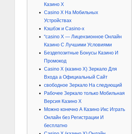
Казино Х
Casino X На Мобильных
Устройствах
Кэшбэк и Casino-x
“casino X — Лицензионное Онлайн
Казино С Лучшими Условиями
Бездепозитные Бонусы Казино И
Промокод
Casino X (казино Х) Зеркало Для
Входа а Официальный Сайт
свободное Зеркало На следующий
Рабочее Зеркало только Мобильная
Версия Казино Х
Можно конечно А Казино Икс Играть
Онлайн без Регистрации И
бесплатно
Casino X (казино Х) Онлайн