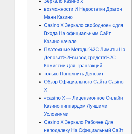
Зеркало Казино х
возможности И Недостатки Драгон
Мани Казино
Casino X Зеркало свободное» «для
Входа На официальным Сайт
Казино начале
Платежные Методы%2C Лимиты На
Депозит%2Fвывод средств%2C
Комиссии Для Транзакций
только Пополнить Депозит
Обзор Официального Сайта Casino
X
«casino X — Лицензионное Онлайн
Казино пиппардом Лучшими
Условиями
Casino X Зеркало Рабочее Для
неподалеку На Официальный Сайт