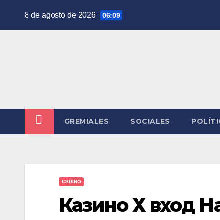
Saltar
8 de agosto de 2026
06:09
al
contenido
GREMIALES
SOCIALES
POLÍTI
CSDINO
Казино Х вход 