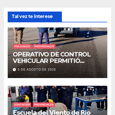
Tal vez te interese
POLICIALES
PROVINCIALES
OPERATIVO DE CONTROL
VEHICULAR PERMITIÓ
LOCALIZAR A UN HOMBRE
5 DE AGOSTO DE 2026
CON PEDIDO DE PARADERO
EDUCACIÓN
PROVINCIALES
𝗘𝘀𝗰𝘂𝗲𝗹𝗮 𝗱𝗲𝗹 𝗩𝗶𝗲𝗻𝘁𝗼 𝗱𝗲 𝗥𝗶𝗼