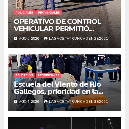
POLICIALES
PROVINCIALES
OPERATIVO DE CONTROL
VEHICULAR PERMITIÓ
LOCALIZAR A UN HOMBRE
AGO 5, 2026
LAGACETATRUNCADENSE2021
CON PEDIDO DE PARADERO
EDUCACIÓN
PROVINCIALES
𝗘𝘀𝗰𝘂𝗲𝗹𝗮 𝗱𝗲𝗹 𝗩𝗶𝗲𝗻𝘁𝗼 𝗱𝗲 𝗥𝗶𝗼
𝗚𝗮𝗹𝗹𝗲𝗴𝗼𝘀, 𝗽𝗿𝗶𝗼𝗿𝗶𝗱𝗮𝗱 𝗲𝗻 𝗹𝗮
𝘀𝗲𝗴𝘂𝗿𝗶𝗱𝗮𝗱: 𝗖𝗹𝗮𝘃𝗲 𝗲𝗻 𝗲𝗹 𝗶𝗻𝗶𝗰𝗶𝗼
AGO 4, 2026
LAGACETATRUNCADENSE2021
𝗱𝗲 𝗹𝗼𝘀 𝘁𝗮𝗹𝗹𝗲𝗿𝗲𝘀 𝗶𝗻𝗱𝘂𝘀𝘁𝗿𝗶𝗮𝗹𝗲𝘀