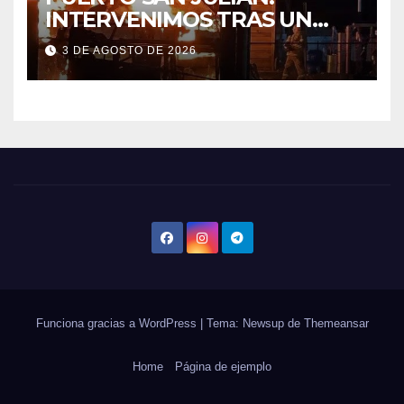
INTERVENIMOS TRAS UN
INCENDIO DE VIVIENDA QUE
3 DE AGOSTO DE 2026
DEJÓ DOS VÍCTIMAS
FATALES Y UN DETENIDO
Funciona gracias a WordPress
|
Tema: Newsup de
Themeansar
Home
Página de ejemplo