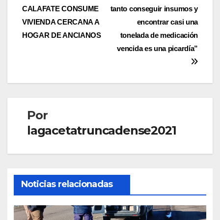
CALAFATE CONSUME
tanto conseguir insumos y
de
VIVIENDA CERCANA A
encontrar casi una
entradas
HOGAR DE ANCIANOS
tonelada de medicación
vencida es una picardía”
Por
lagacetatruncadense2021
Noticias relacionadas