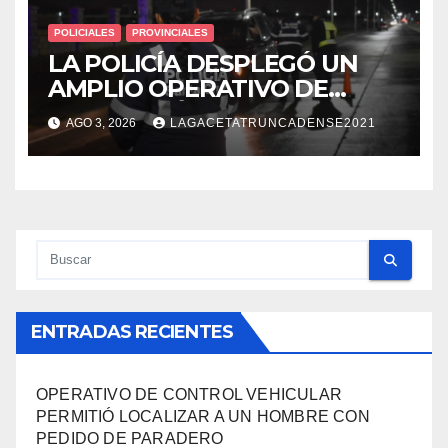
POLICIALES
PROVINCIALES
LA POLICÍA DESPLEGÓ UN
AMPLIO OPERATIVO DE
PREVENCIÓN Y CONTROLES
AGO 3, 2026
LAGACETATRUNCADENSE2021
EN TODA LA CIUDAD
ENTRADAS RECIENTES
OPERATIVO DE CONTROL VEHICULAR
PERMITIÓ LOCALIZAR A UN HOMBRE CON
PEDIDO DE PARADERO