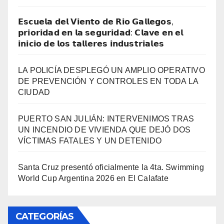
𝗘𝘀𝗰𝘂𝗲𝗹𝗮 𝗱𝗲𝗹 𝗩𝗶𝗲𝗻𝘁𝗼 𝗱𝗲 𝗥𝗶𝗼 𝗚𝗮𝗹𝗹𝗲𝗴𝗼𝘀,
𝗽𝗿𝗶𝗼𝗿𝗶𝗱𝗮𝗱 𝗲𝗻 𝗹𝗮 𝘀𝗲𝗴𝘂𝗿𝗶𝗱𝗮𝗱: 𝗖𝗹𝗮𝘃𝗲 𝗲𝗻 𝗲𝗹
𝗶𝗻𝗶𝗰𝗶𝗼 𝗱𝗲 𝗹𝗼𝘀 𝘁𝗮𝗹𝗹𝗲𝗿𝗲𝘀 𝗶𝗻𝗱𝘂𝘀𝘁𝗿𝗶𝗮𝗹𝗲𝘀
LA POLICÍA DESPLEGÓ UN AMPLIO OPERATIVO
DE PREVENCIÓN Y CONTROLES EN TODA LA
CIUDAD
PUERTO SAN JULIÁN: INTERVENIMOS TRAS
UN INCENDIO DE VIVIENDA QUE DEJÓ DOS
VÍCTIMAS FATALES Y UN DETENIDO
Santa Cruz presentó oficialmente la 4ta. Swimming
World Cup Argentina 2026 en El Calafate
CATEGORÍAS