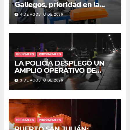
𝗚𝗮𝗹𝗹𝗲𝗴𝗼𝘀, 𝗽𝗿𝗶𝗼𝗿𝗶𝗱𝗮𝗱 𝗲𝗻 𝗹𝗮
𝘀𝗲𝗴𝘂𝗿𝗶𝗱𝗮𝗱: 𝗖𝗹𝗮𝘃𝗲 𝗲𝗻 𝗲𝗹 𝗶𝗻𝗶𝗰𝗶𝗼
4 DE AGOSTO DE 2026
𝗱𝗲 𝗹𝗼𝘀 𝘁𝗮𝗹𝗹𝗲𝗿𝗲𝘀 𝗶𝗻𝗱𝘂𝘀𝘁𝗿𝗶𝗮𝗹𝗲𝘀
POLICIALES
PROVINCIALES
LA POLICÍA DESPLEGÓ UN
AMPLIO OPERATIVO DE
PREVENCIÓN Y CONTROLES
3 DE AGOSTO DE 2026
EN TODA LA CIUDAD
POLICIALES
PROVINCIALES
PUERTO SAN JULIÁN: