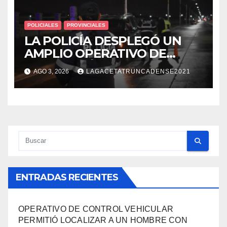
POLICIALES
PROVINCIALES
LA POLICÍA DESPLEGÓ UN
AMPLIO OPERATIVO DE
PREVENCIÓN Y CONTROLES
AGO 3, 2026
LAGACETATRUNCADENSE2021
EN TODA LA CIUDAD
ENTRADAS RECIENTES
OPERATIVO DE CONTROL VEHICULAR
PERMITIÓ LOCALIZAR A UN HOMBRE CON