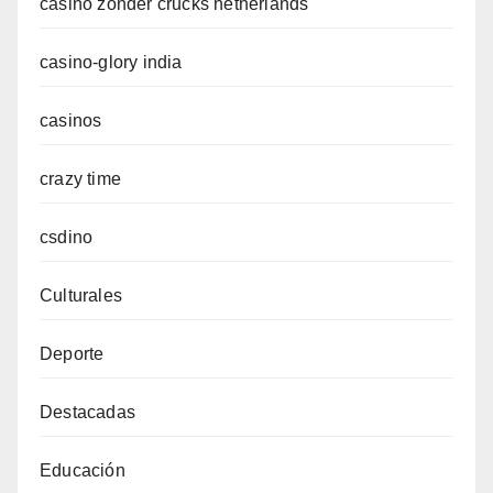
casino zonder crucks netherlands
casino-glory india
casinos
crazy time
csdino
Culturales
Deporte
Destacadas
Educación