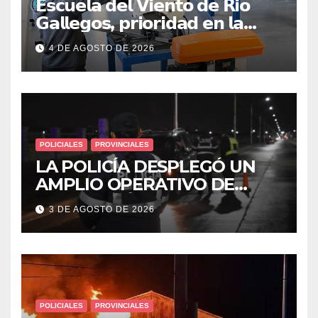
𝗘𝘀𝗰𝘂𝗲𝗹𝗮 𝗱𝗲𝗹 𝗩𝗶𝗲𝗻𝘁𝗼 𝗱𝗲 𝗥𝗶𝗼
𝗚𝗮𝗹𝗹𝗲𝗴𝗼𝘀, 𝗽𝗿𝗶𝗼𝗿𝗶𝗱𝗮𝗱 𝗲𝗻 𝗹𝗮
𝘀𝗲𝗴𝘂𝗿𝗶𝗱𝗮𝗱: 𝗖𝗹𝗮𝘃𝗲 𝗲𝗻 𝗲𝗹 𝗶𝗻𝗶𝗰𝗶𝗼
4 DE AGOSTO DE 2026
𝗱𝗲 𝗹𝗼𝘀 𝘁𝗮𝗹𝗹𝗲𝗿𝗲𝘀 𝗶𝗻𝗱𝘂𝘀𝘁𝗿𝗶𝗮𝗹𝗲𝘀
POLICIALES
PROVINCIALES
LA POLICÍA DESPLEGÓ UN
AMPLIO OPERATIVO DE
PREVENCIÓN Y CONTROLES
3 DE AGOSTO DE 2026
EN TODA LA CIUDAD
POLICIALES
PROVINCIALES