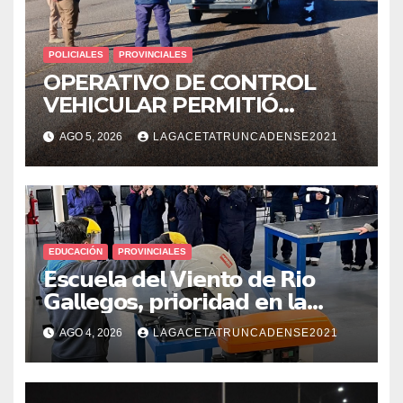
POLICIALES
PROVINCIALES
OPERATIVO DE CONTROL
VEHICULAR PERMITIÓ
LOCALIZAR A UN HOMBRE
AGO 5, 2026
LAGACETATRUNCADENSE2021
CON PEDIDO DE PARADERO
EDUCACIÓN
PROVINCIALES
𝗘𝘀𝗰𝘂𝗲𝗹𝗮 𝗱𝗲𝗹 𝗩𝗶𝗲𝗻𝘁𝗼 𝗱𝗲 𝗥𝗶𝗼
𝗚𝗮𝗹𝗹𝗲𝗴𝗼𝘀, 𝗽𝗿𝗶𝗼𝗿𝗶𝗱𝗮𝗱 𝗲𝗻 𝗹𝗮
𝘀𝗲𝗴𝘂𝗿𝗶𝗱𝗮𝗱: 𝗖𝗹𝗮𝘃𝗲 𝗲𝗻 𝗲𝗹 𝗶𝗻𝗶𝗰𝗶𝗼
AGO 4, 2026
LAGACETATRUNCADENSE2021
𝗱𝗲 𝗹𝗼𝘀 𝘁𝗮𝗹𝗹𝗲𝗿𝗲𝘀 𝗶𝗻𝗱𝘂𝘀𝘁𝗿𝗶𝗮𝗹𝗲𝘀