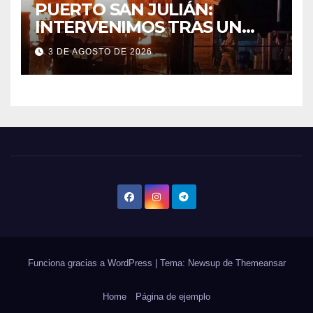
PUERTO SAN JULIÁN:
INTERVENIMOS TRAS UN
INCENDIO DE VIVIENDA QUE
3 DE AGOSTO DE 2026
DEJÓ DOS VÍCTIMAS
FATALES Y UN DETENIDO
Funciona gracias a WordPress
|
Tema: Newsup de
Themeansar
Home
Página de ejemplo