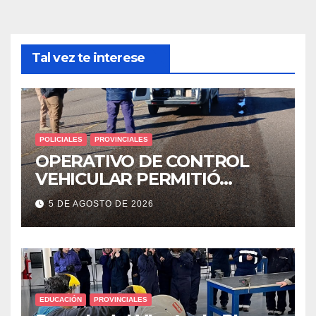
Tal vez te interese
POLICIALES
PROVINCIALES
OPERATIVO DE CONTROL
VEHICULAR PERMITIÓ
LOCALIZAR A UN HOMBRE
5 DE AGOSTO DE 2026
CON PEDIDO DE PARADERO
EDUCACIÓN
PROVINCIALES