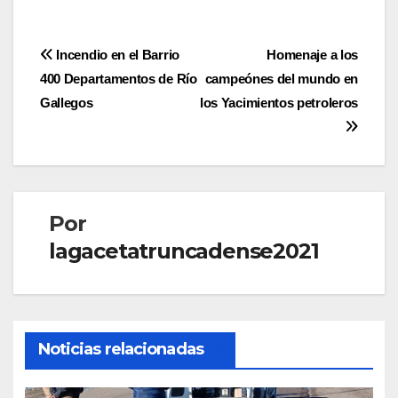
Navegación
Incendio en el Barrio
Homenaje a los
400 Departamentos de Río
campeónes del mundo en
de
Gallegos
los Yacimientos petroleros
entradas
Por
lagacetatruncadense2021
Noticias relacionadas