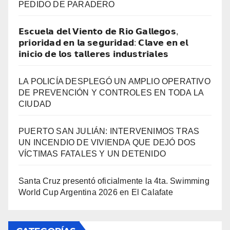
PEDIDO DE PARADERO
𝗘𝘀𝗰𝘂𝗲𝗹𝗮 𝗱𝗲𝗹 𝗩𝗶𝗲𝗻𝘁𝗼 𝗱𝗲 𝗥𝗶𝗼 𝗚𝗮𝗹𝗹𝗲𝗴𝗼𝘀,
𝗽𝗿𝗶𝗼𝗿𝗶𝗱𝗮𝗱 𝗲𝗻 𝗹𝗮 𝘀𝗲𝗴𝘂𝗿𝗶𝗱𝗮𝗱: 𝗖𝗹𝗮𝘃𝗲 𝗲𝗻 𝗲𝗹
𝗶𝗻𝗶𝗰𝗶𝗼 𝗱𝗲 𝗹𝗼𝘀 𝘁𝗮𝗹𝗹𝗲𝗿𝗲𝘀 𝗶𝗻𝗱𝘂𝘀𝘁𝗿𝗶𝗮𝗹𝗲𝘀
LA POLICÍA DESPLEGÓ UN AMPLIO OPERATIVO
DE PREVENCIÓN Y CONTROLES EN TODA LA
CIUDAD
PUERTO SAN JULIÁN: INTERVENIMOS TRAS
UN INCENDIO DE VIVIENDA QUE DEJÓ DOS
VÍCTIMAS FATALES Y UN DETENIDO
Santa Cruz presentó oficialmente la 4ta. Swimming
World Cup Argentina 2026 en El Calafate