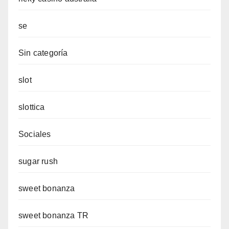
se
Sin categoría
slot
slottica
Sociales
sugar rush
sweet bonanza
sweet bonanza TR