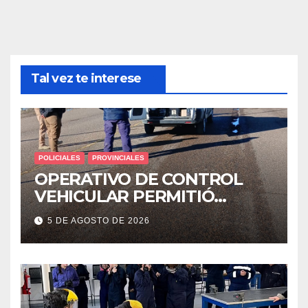
Tal vez te interese
POLICIALES
PROVINCIALES
OPERATIVO DE CONTROL
VEHICULAR PERMITIÓ
LOCALIZAR A UN HOMBRE
5 DE AGOSTO DE 2026
CON PEDIDO DE PARADERO