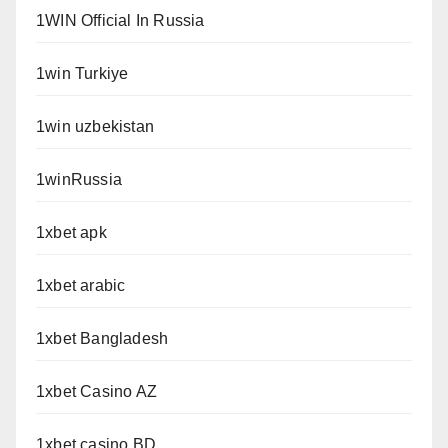
1WIN Official In Russia
1win Turkiye
1win uzbekistan
1winRussia
1xbet apk
1xbet arabic
1xbet Bangladesh
1xbet Casino AZ
1xbet casino BD