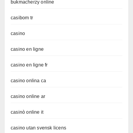
bukmacherzy online
casibom tr
casino
casino en ligne
casino en ligne fr
casino onlina ca
casino online ar
casinò online it
casino utan svensk licens