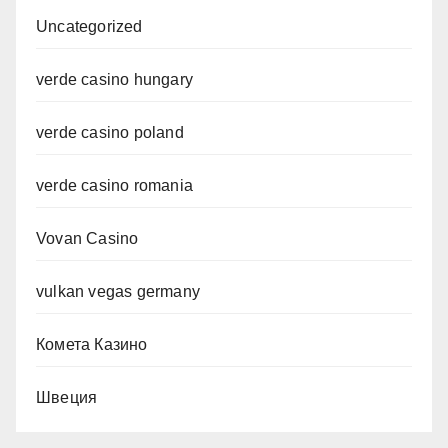
Uncategorized
verde casino hungary
verde casino poland
verde casino romania
Vovan Casino
vulkan vegas germany
Комета Казино
Швеция