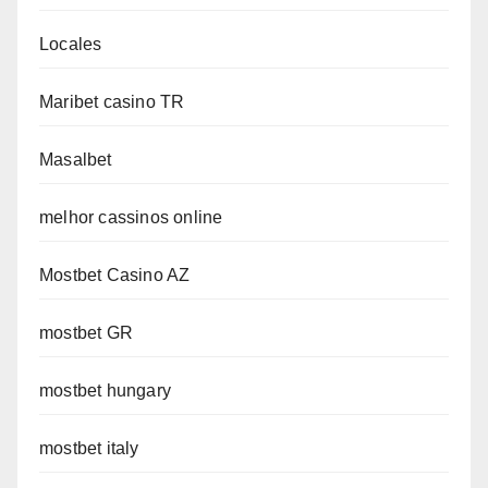
Locales
Maribet casino TR
Masalbet
melhor cassinos online
Mostbet Casino AZ
mostbet GR
mostbet hungary
mostbet italy