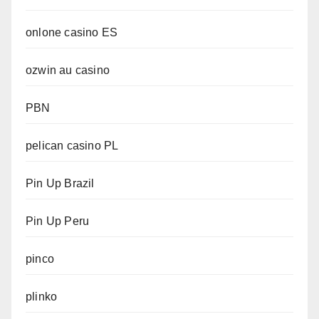
onlone casino ES
ozwin au casino
PBN
pelican casino PL
Pin Up Brazil
Pin Up Peru
pinco
plinko