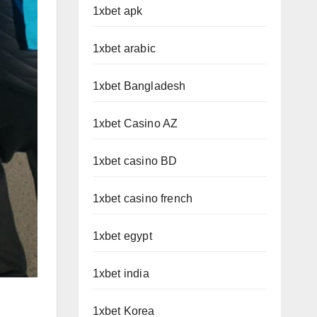
1xbet apk
1xbet arabic
1xbet Bangladesh
1xbet Casino AZ
1xbet casino BD
1xbet casino french
1xbet egypt
1xbet india
1xbet Korea