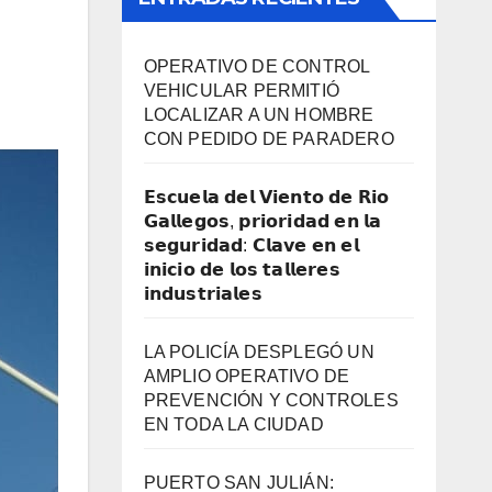
OPERATIVO DE CONTROL
VEHICULAR PERMITIÓ
LOCALIZAR A UN HOMBRE
CON PEDIDO DE PARADERO
𝗘𝘀𝗰𝘂𝗲𝗹𝗮 𝗱𝗲𝗹 𝗩𝗶𝗲𝗻𝘁𝗼 𝗱𝗲 𝗥𝗶𝗼
𝗚𝗮𝗹𝗹𝗲𝗴𝗼𝘀, 𝗽𝗿𝗶𝗼𝗿𝗶𝗱𝗮𝗱 𝗲𝗻 𝗹𝗮
𝘀𝗲𝗴𝘂𝗿𝗶𝗱𝗮𝗱: 𝗖𝗹𝗮𝘃𝗲 𝗲𝗻 𝗲𝗹
𝗶𝗻𝗶𝗰𝗶𝗼 𝗱𝗲 𝗹𝗼𝘀 𝘁𝗮𝗹𝗹𝗲𝗿𝗲𝘀
𝗶𝗻𝗱𝘂𝘀𝘁𝗿𝗶𝗮𝗹𝗲𝘀
LA POLICÍA DESPLEGÓ UN
AMPLIO OPERATIVO DE
PREVENCIÓN Y CONTROLES
EN TODA LA CIUDAD
PUERTO SAN JULIÁN: