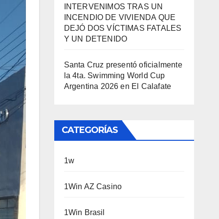
INTERVENIMOS TRAS UN
INCENDIO DE VIVIENDA QUE
DEJÓ DOS VÍCTIMAS FATALES
Y UN DETENIDO
Santa Cruz presentó oficialmente
la 4ta. Swimming World Cup
Argentina 2026 en El Calafate
CATEGORÍAS
1w
1Win AZ Casino
1Win Brasil