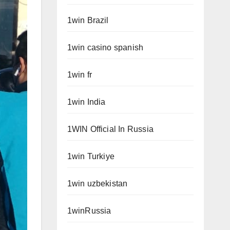
1win Brazil
1win casino spanish
1win fr
1win India
1WIN Official In Russia
1win Turkiye
1win uzbekistan
1winRussia