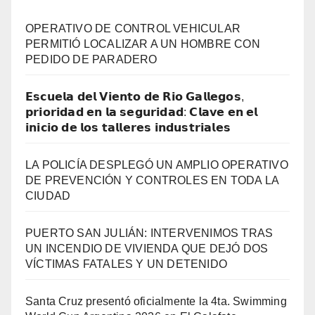
OPERATIVO DE CONTROL VEHICULAR
PERMITIÓ LOCALIZAR A UN HOMBRE CON
PEDIDO DE PARADERO
𝗘𝘀𝗰𝘂𝗲𝗹𝗮 𝗱𝗲𝗹 𝗩𝗶𝗲𝗻𝘁𝗼 𝗱𝗲 𝗥𝗶𝗼 𝗚𝗮𝗹𝗹𝗲𝗴𝗼𝘀,
𝗽𝗿𝗶𝗼𝗿𝗶𝗱𝗮𝗱 𝗲𝗻 𝗹𝗮 𝘀𝗲𝗴𝘂𝗿𝗶𝗱𝗮𝗱: 𝗖𝗹𝗮𝘃𝗲 𝗲𝗻 𝗲𝗹
𝗶𝗻𝗶𝗰𝗶𝗼 𝗱𝗲 𝗹𝗼𝘀 𝘁𝗮𝗹𝗹𝗲𝗿𝗲𝘀 𝗶𝗻𝗱𝘂𝘀𝘁𝗿𝗶𝗮𝗹𝗲𝘀
LA POLICÍA DESPLEGÓ UN AMPLIO OPERATIVO
DE PREVENCIÓN Y CONTROLES EN TODA LA
CIUDAD
PUERTO SAN JULIÁN: INTERVENIMOS TRAS
UN INCENDIO DE VIVIENDA QUE DEJÓ DOS
VÍCTIMAS FATALES Y UN DETENIDO
Santa Cruz presentó oficialmente la 4ta. Swimming