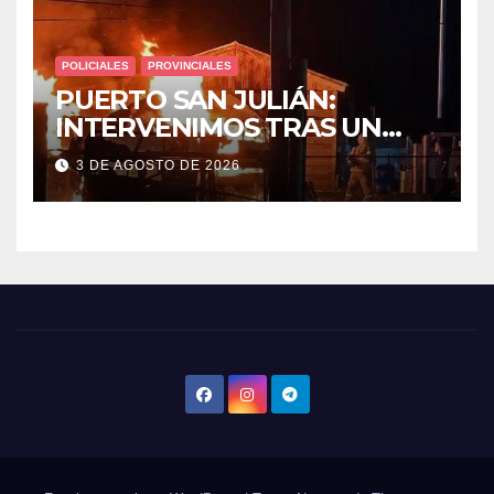
POLICIALES
PROVINCIALES
PUERTO SAN JULIÁN:
INTERVENIMOS TRAS UN
INCENDIO DE VIVIENDA QUE
3 DE AGOSTO DE 2026
DEJÓ DOS VÍCTIMAS
FATALES Y UN DETENIDO