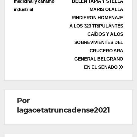
medicinal y cáñamo
BELÉN TAPIA Y STELLA
entradas
industrial
MARIS OLALLA
RINDIERON HOMENAJE
A LOS 323 TRIPULANTES
CAÍDOS Y A LOS
SOBREVIVIENTES DEL
CRUCERO ARA
GENERAL BELGRANO
EN EL SENADO
Por
lagacetatruncadense2021