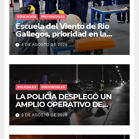
EDUCACIÓN
PROVINCIALES
𝗘𝘀𝗰𝘂𝗲𝗹𝗮 𝗱𝗲𝗹 𝗩𝗶𝗲𝗻𝘁𝗼 𝗱𝗲 𝗥𝗶𝗼
𝗚𝗮𝗹𝗹𝗲𝗴𝗼𝘀, 𝗽𝗿𝗶𝗼𝗿𝗶𝗱𝗮𝗱 𝗲𝗻 𝗹𝗮
𝘀𝗲𝗴𝘂𝗿𝗶𝗱𝗮𝗱: 𝗖𝗹𝗮𝘃𝗲 𝗲𝗻 𝗲𝗹 𝗶𝗻𝗶𝗰𝗶𝗼
4 DE AGOSTO DE 2026
𝗱𝗲 𝗹𝗼𝘀 𝘁𝗮𝗹𝗹𝗲𝗿𝗲𝘀 𝗶𝗻𝗱𝘂𝘀𝘁𝗿𝗶𝗮𝗹𝗲𝘀
POLICIALES
PROVINCIALES
LA POLICÍA DESPLEGÓ UN
AMPLIO OPERATIVO DE
PREVENCIÓN Y CONTROLES
3 DE AGOSTO DE 2026
EN TODA LA CIUDAD