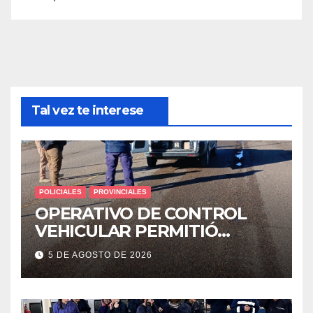
Tal vez te interese
POLICIALES
PROVINCIALES
OPERATIVO DE CONTROL
VEHICULAR PERMITIÓ
LOCALIZAR A UN HOMBRE
5 DE AGOSTO DE 2026
CON PEDIDO DE PARADERO