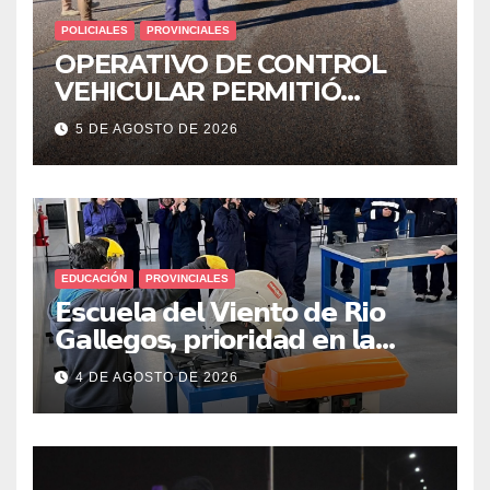
POLICIALES
PROVINCIALES
OPERATIVO DE CONTROL
VEHICULAR PERMITIÓ
LOCALIZAR A UN HOMBRE
5 DE AGOSTO DE 2026
CON PEDIDO DE PARADERO
EDUCACIÓN
PROVINCIALES
𝗘𝘀𝗰𝘂𝗲𝗹𝗮 𝗱𝗲𝗹 𝗩𝗶𝗲𝗻𝘁𝗼 𝗱𝗲 𝗥𝗶𝗼
𝗚𝗮𝗹𝗹𝗲𝗴𝗼𝘀, 𝗽𝗿𝗶𝗼𝗿𝗶𝗱𝗮𝗱 𝗲𝗻 𝗹𝗮
𝘀𝗲𝗴𝘂𝗿𝗶𝗱𝗮𝗱: 𝗖𝗹𝗮𝘃𝗲 𝗲𝗻 𝗲𝗹 𝗶𝗻𝗶𝗰𝗶𝗼
4 DE AGOSTO DE 2026
𝗱𝗲 𝗹𝗼𝘀 𝘁𝗮𝗹𝗹𝗲𝗿𝗲𝘀 𝗶𝗻𝗱𝘂𝘀𝘁𝗿𝗶𝗮𝗹𝗲𝘀