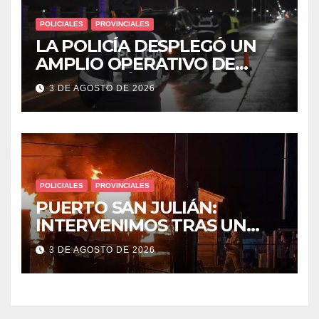
POLICIALES
PROVINCIALES
LA POLICÍA DESPLEGÓ UN
AMPLIO OPERATIVO DE
PREVENCIÓN Y CONTROLES
3 DE AGOSTO DE 2026
EN TODA LA CIUDAD
POLICIALES
PROVINCIALES
PUERTO SAN JULIÁN:
INTERVENIMOS TRAS UN
INCENDIO DE VIVIENDA QUE
3 DE AGOSTO DE 2026
DEJÓ DOS VÍCTIMAS
FATALES Y UN DETENIDO