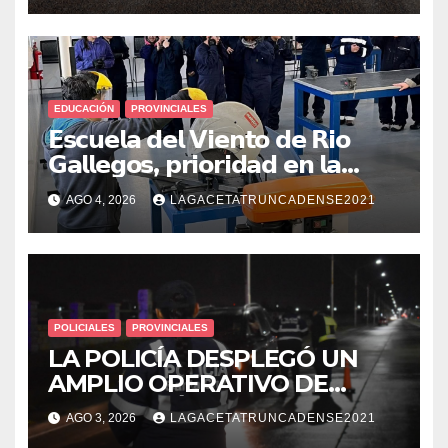
EDUCACIÓN
PROVINCIALES
𝗘𝘀𝗰𝘂𝗲𝗹𝗮 𝗱𝗲𝗹 𝗩𝗶𝗲𝗻𝘁𝗼 𝗱𝗲 𝗥𝗶𝗼
𝗚𝗮𝗹𝗹𝗲𝗴𝗼𝘀, 𝗽𝗿𝗶𝗼𝗿𝗶𝗱𝗮𝗱 𝗲𝗻 𝗹𝗮
𝘀𝗲𝗴𝘂𝗿𝗶𝗱𝗮𝗱: 𝗖𝗹𝗮𝘃𝗲 𝗲𝗻 𝗲𝗹 𝗶𝗻𝗶𝗰𝗶𝗼
AGO 4, 2026
LAGACETATRUNCADENSE2021
𝗱𝗲 𝗹𝗼𝘀 𝘁𝗮𝗹𝗹𝗲𝗿𝗲𝘀 𝗶𝗻𝗱𝘂𝘀𝘁𝗿𝗶𝗮𝗹𝗲𝘀
POLICIALES
PROVINCIALES
LA POLICÍA DESPLEGÓ UN
AMPLIO OPERATIVO DE
PREVENCIÓN Y CONTROLES
AGO 3, 2026
LAGACETATRUNCADENSE2021
EN TODA LA CIUDAD