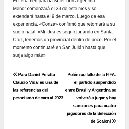
El certamen para la Selección Argentina
Menor comenzará el 28 de este mes y se
extenderá hasta el 9 de marzo. Luego de esa
experiencia, «Gonza» confirmó que retornará a su
suelo natal: «Mi idea es seguir jugando en Santa
Cruz, tenemos un provincial dentro de poco. Por el
momento continuaré en San Julián hasta que
surja algo más».
Navegación
Para Daniel Peralta
Polémico fallo de la FIFA:
Claudio Vidal es una de
el partido suspendido
de
las referencias del
entre Brasil y Argentina se
entradas
peronismo de cara al 2023
volverá a jugar y hay
sanciones para cuatro
jugadores de la Selección
de Scaloni