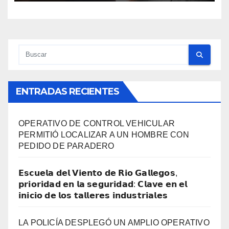
ENTRADAS RECIENTES
OPERATIVO DE CONTROL VEHICULAR
PERMITIÓ LOCALIZAR A UN HOMBRE CON
PEDIDO DE PARADERO
𝗘𝘀𝗰𝘂𝗲𝗹𝗮 𝗱𝗲𝗹 𝗩𝗶𝗲𝗻𝘁𝗼 𝗱𝗲 𝗥𝗶𝗼 𝗚𝗮𝗹𝗹𝗲𝗴𝗼𝘀,
𝗽𝗿𝗶𝗼𝗿𝗶𝗱𝗮𝗱 𝗲𝗻 𝗹𝗮 𝘀𝗲𝗴𝘂𝗿𝗶𝗱𝗮𝗱: 𝗖𝗹𝗮𝘃𝗲 𝗲𝗻 𝗲𝗹
𝗶𝗻𝗶𝗰𝗶𝗼 𝗱𝗲 𝗹𝗼𝘀 𝘁𝗮𝗹𝗹𝗲𝗿𝗲𝘀 𝗶𝗻𝗱𝘂𝘀𝘁𝗿𝗶𝗮𝗹𝗲𝘀
LA POLICÍA DESPLEGÓ UN AMPLIO OPERATIVO