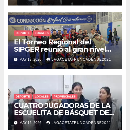
REGIONAL DE MMA
DEPORTE
LOCALES
El Torneo Regional del
SIPGER reunió al gran nivel
futbolístico de la Patagonia
MAY 18, 2026
LAGACETATRUNCADENSE2021
en Pico Truncado
DEPORTE
LOCALES
PROVINCIALES
CUATRO JUGADORAS DE LA
ESCUELITA DE BÁSQUET DE
PICO TRUNCADO FUERON
MAY 16, 2026
LAGACETATRUNCADENSE2021
SELECCIONADAS PARA LOS