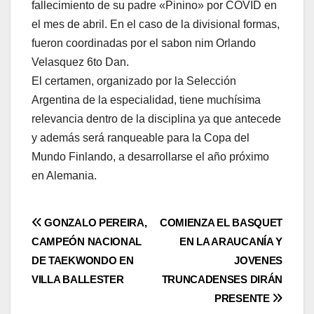
fallecimiento de su padre «Pinino» por COVID en
el mes de abril. En el caso de la divisional formas,
fueron coordinadas por el sabon nim Orlando
Velasquez 6to Dan.
El certamen, organizado por la Selección
Argentina de la especialidad, tiene muchísima
relevancia dentro de la disciplina ya que antecede
y además será ranqueable para la Copa del
Mundo Finlando, a desarrollarse el año próximo
en Alemania.
Navegación
GONZALO PEREIRA,
COMIENZA EL BASQUET
CAMPEÓN NACIONAL
EN LA ARAUCANÍA Y
de
DE TAEKWONDO EN
JOVENES
entradas
VILLA BALLESTER
TRUNCADENSES DIRÁN
PRESENTE