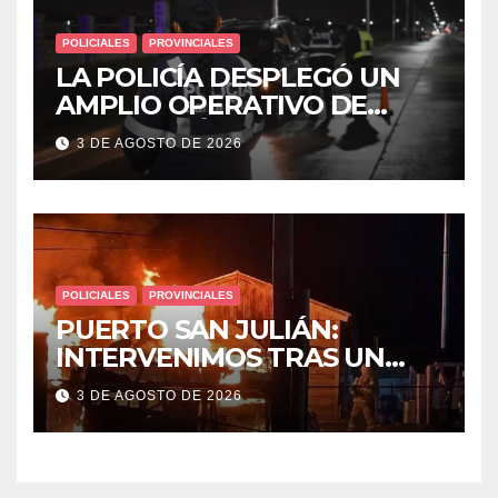
POLICIALES
PROVINCIALES
LA POLICÍA DESPLEGÓ UN
AMPLIO OPERATIVO DE
PREVENCIÓN Y CONTROLES
3 DE AGOSTO DE 2026
EN TODA LA CIUDAD
POLICIALES
PROVINCIALES
PUERTO SAN JULIÁN:
INTERVENIMOS TRAS UN
INCENDIO DE VIVIENDA QUE
3 DE AGOSTO DE 2026
DEJÓ DOS VÍCTIMAS
FATALES Y UN DETENIDO