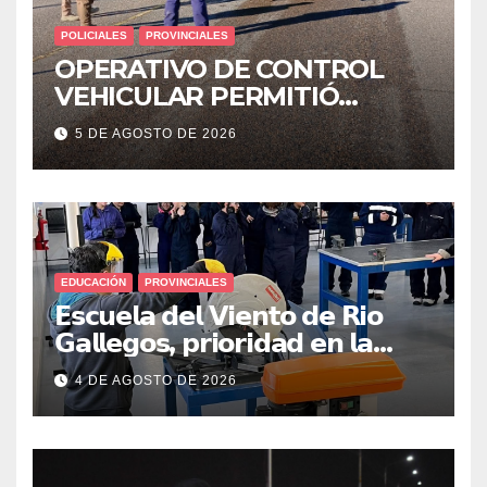
POLICIALES
PROVINCIALES
OPERATIVO DE CONTROL
VEHICULAR PERMITIÓ
LOCALIZAR A UN HOMBRE
5 DE AGOSTO DE 2026
CON PEDIDO DE PARADERO
EDUCACIÓN
PROVINCIALES
𝗘𝘀𝗰𝘂𝗲𝗹𝗮 𝗱𝗲𝗹 𝗩𝗶𝗲𝗻𝘁𝗼 𝗱𝗲 𝗥𝗶𝗼
𝗚𝗮𝗹𝗹𝗲𝗴𝗼𝘀, 𝗽𝗿𝗶𝗼𝗿𝗶𝗱𝗮𝗱 𝗲𝗻 𝗹𝗮
𝘀𝗲𝗴𝘂𝗿𝗶𝗱𝗮𝗱: 𝗖𝗹𝗮𝘃𝗲 𝗲𝗻 𝗲𝗹 𝗶𝗻𝗶𝗰𝗶𝗼
4 DE AGOSTO DE 2026
𝗱𝗲 𝗹𝗼𝘀 𝘁𝗮𝗹𝗹𝗲𝗿𝗲𝘀 𝗶𝗻𝗱𝘂𝘀𝘁𝗿𝗶𝗮𝗹𝗲𝘀