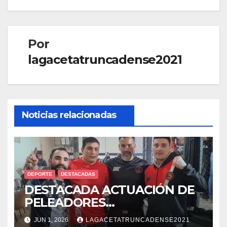
Por
lagacetatruncadense2021
Noticias relacionadas
DEPORTE
DESTACADAS
DESTACADA ACTUACIÓN DE
PELEADORES
TRUNCADENSES EN TORNEO
JUN 1, 2026
LAGACETATRUNCADENSE2021