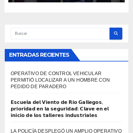
JUEGOS EPADE
ENTRADAS RECIENTES
OPERATIVO DE CONTROL VEHICULAR
PERMITIÓ LOCALIZAR A UN HOMBRE CON
PEDIDO DE PARADERO
𝗘𝘀𝗰𝘂𝗲𝗹𝗮 𝗱𝗲𝗹 𝗩𝗶𝗲𝗻𝘁𝗼 𝗱𝗲 𝗥𝗶𝗼 𝗚𝗮𝗹𝗹𝗲𝗴𝗼𝘀,
𝗽𝗿𝗶𝗼𝗿𝗶𝗱𝗮𝗱 𝗲𝗻 𝗹𝗮 𝘀𝗲𝗴𝘂𝗿𝗶𝗱𝗮𝗱: 𝗖𝗹𝗮𝘃𝗲 𝗲𝗻 𝗲𝗹
𝗶𝗻𝗶𝗰𝗶𝗼 𝗱𝗲 𝗹𝗼𝘀 𝘁𝗮𝗹𝗹𝗲𝗿𝗲𝘀 𝗶𝗻𝗱𝘂𝘀𝘁𝗿𝗶𝗮𝗹𝗲𝘀
LA POLICÍA DESPLEGÓ UN AMPLIO OPERATIVO