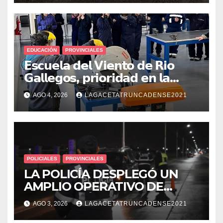
EDUCACIÓN
PROVINCIALES
𝗘𝘀𝗰𝘂𝗲𝗹𝗮 𝗱𝗲𝗹 𝗩𝗶𝗲𝗻𝘁𝗼 𝗱𝗲 𝗥𝗶𝗼
𝗚𝗮𝗹𝗹𝗲𝗴𝗼𝘀, 𝗽𝗿𝗶𝗼𝗿𝗶𝗱𝗮𝗱 𝗲𝗻 𝗹𝗮
𝘀𝗲𝗴𝘂𝗿𝗶𝗱𝗮𝗱: 𝗖𝗹𝗮𝘃𝗲 𝗲𝗻 𝗲𝗹 𝗶𝗻𝗶𝗰𝗶𝗼
AGO 4, 2026
LAGACETATRUNCADENSE2021
𝗱𝗲 𝗹𝗼𝘀 𝘁𝗮𝗹𝗹𝗲𝗿𝗲𝘀 𝗶𝗻𝗱𝘂𝘀𝘁𝗿𝗶𝗮𝗹𝗲𝘀
POLICIALES
PROVINCIALES
LA POLICÍA DESPLEGÓ UN
AMPLIO OPERATIVO DE
PREVENCIÓN Y CONTROLES
AGO 3, 2026
LAGACETATRUNCADENSE2021
EN TODA LA CIUDAD