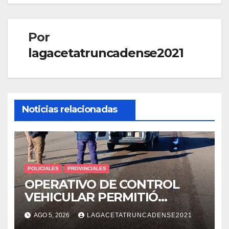
Por
lagacetatruncadense2021
Noticias relacionadas
POLICIALES
PROVINCIALES
OPERATIVO DE CONTROL
VEHICULAR PERMITIÓ
LOCALIZAR A UN HOMBRE
AGO 5, 2026
LAGACETATRUNCADENSE2021
CON PEDIDO DE PARADERO