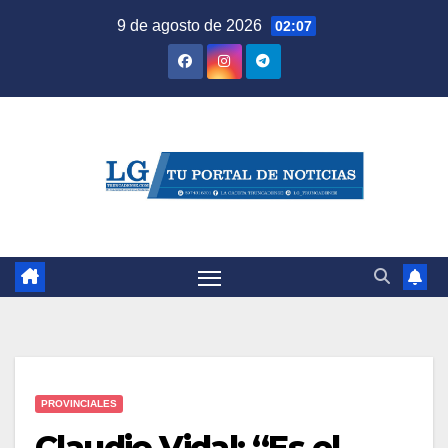
Saltar
9 de agosto de 2026
02:07
al
contenido
PROVINCIALES
Claudio Vidal: “Es el