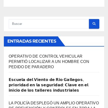
ENTRADAS RECIENTES
OPERATIVO DE CONTROL VEHICULAR
PERMITIÓ LOCALIZAR A UN HOMBRE CON
PEDIDO DE PARADERO
𝗘𝘀𝗰𝘂𝗲𝗹𝗮 𝗱𝗲𝗹 𝗩𝗶𝗲𝗻𝘁𝗼 𝗱𝗲 𝗥𝗶𝗼 𝗚𝗮𝗹𝗹𝗲𝗴𝗼𝘀,
𝗽𝗿𝗶𝗼𝗿𝗶𝗱𝗮𝗱 𝗲𝗻 𝗹𝗮 𝘀𝗲𝗴𝘂𝗿𝗶𝗱𝗮𝗱: 𝗖𝗹𝗮𝘃𝗲 𝗲𝗻 𝗲𝗹
𝗶𝗻𝗶𝗰𝗶𝗼 𝗱𝗲 𝗹𝗼𝘀 𝘁𝗮𝗹𝗹𝗲𝗿𝗲𝘀 𝗶𝗻𝗱𝘂𝘀𝘁𝗿𝗶𝗮𝗹𝗲𝘀
LA POLICÍA DESPLEGÓ UN AMPLIO OPERATIVO