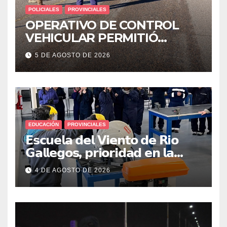
POLICIALES
PROVINCIALES
OPERATIVO DE CONTROL
VEHICULAR PERMITIÓ
LOCALIZAR A UN HOMBRE
5 DE AGOSTO DE 2026
CON PEDIDO DE PARADERO
EDUCACIÓN
PROVINCIALES
𝗘𝘀𝗰𝘂𝗲𝗹𝗮 𝗱𝗲𝗹 𝗩𝗶𝗲𝗻𝘁𝗼 𝗱𝗲 𝗥𝗶𝗼
𝗚𝗮𝗹𝗹𝗲𝗴𝗼𝘀, 𝗽𝗿𝗶𝗼𝗿𝗶𝗱𝗮𝗱 𝗲𝗻 𝗹𝗮
𝘀𝗲𝗴𝘂𝗿𝗶𝗱𝗮𝗱: 𝗖𝗹𝗮𝘃𝗲 𝗲𝗻 𝗲𝗹 𝗶𝗻𝗶𝗰𝗶𝗼
4 DE AGOSTO DE 2026
𝗱𝗲 𝗹𝗼𝘀 𝘁𝗮𝗹𝗹𝗲𝗿𝗲𝘀 𝗶𝗻𝗱𝘂𝘀𝘁𝗿𝗶𝗮𝗹𝗲𝘀