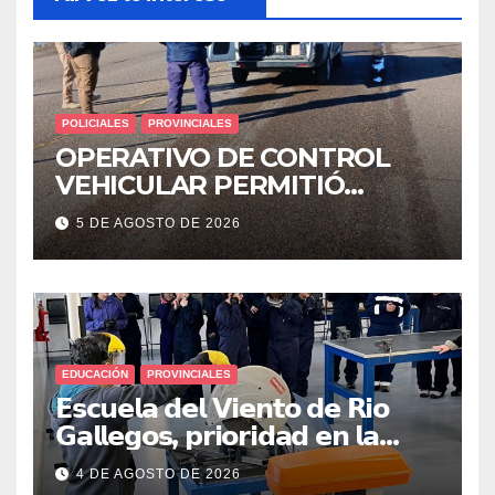
POLICIALES
PROVINCIALES
OPERATIVO DE CONTROL
VEHICULAR PERMITIÓ
LOCALIZAR A UN HOMBRE
5 DE AGOSTO DE 2026
CON PEDIDO DE PARADERO
EDUCACIÓN
PROVINCIALES
𝗘𝘀𝗰𝘂𝗲𝗹𝗮 𝗱𝗲𝗹 𝗩𝗶𝗲𝗻𝘁𝗼 𝗱𝗲 𝗥𝗶𝗼
𝗚𝗮𝗹𝗹𝗲𝗴𝗼𝘀, 𝗽𝗿𝗶𝗼𝗿𝗶𝗱𝗮𝗱 𝗲𝗻 𝗹𝗮
𝘀𝗲𝗴𝘂𝗿𝗶𝗱𝗮𝗱: 𝗖𝗹𝗮𝘃𝗲 𝗲𝗻 𝗲𝗹 𝗶𝗻𝗶𝗰𝗶𝗼
4 DE AGOSTO DE 2026
𝗱𝗲 𝗹𝗼𝘀 𝘁𝗮𝗹𝗹𝗲𝗿𝗲𝘀 𝗶𝗻𝗱𝘂𝘀𝘁𝗿𝗶𝗮𝗹𝗲𝘀