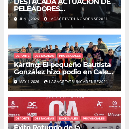
DESTACADA ACTUACIÓN DE
PELEADORES
TRUNCADENSES EN TORNEO
JUN 1, 2026
LAGACETATRUNCADENSE2021
REGIONAL DE MMA
DEPORTE
DESTACADAS
PROVINCIALES
Karting: El pequeño Bautista
González hizo podio en Caleta
Olivia
MAY 4, 2026
LAGACETATRUNCADENSE2021
DEPORTE
DESTACADAS
NACIONALES
PROVINCIALES
Éxito Rotundo de la