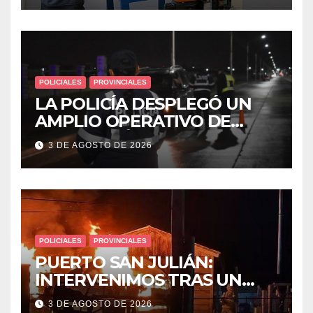
POLICIALES
PROVINCIALES
LA POLICÍA DESPLEGÓ UN
AMPLIO OPERATIVO DE
PREVENCIÓN Y CONTROLES
3 DE AGOSTO DE 2026
EN TODA LA CIUDAD
POLICIALES
PROVINCIALES
PUERTO SAN JULIÁN:
INTERVENIMOS TRAS UN
INCENDIO DE VIVIENDA QUE
3 DE AGOSTO DE 2026