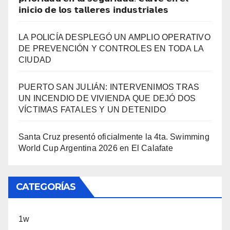
𝗶𝗻𝗶𝗰𝗶𝗼 𝗱𝗲 𝗹𝗼𝘀 𝘁𝗮𝗹𝗹𝗲𝗿𝗲𝘀 𝗶𝗻𝗱𝘂𝘀𝘁𝗿𝗶𝗮𝗹𝗲𝘀
LA POLICÍA DESPLEGÓ UN AMPLIO OPERATIVO
DE PREVENCIÓN Y CONTROLES EN TODA LA
CIUDAD
PUERTO SAN JULIÁN: INTERVENIMOS TRAS
UN INCENDIO DE VIVIENDA QUE DEJÓ DOS
VÍCTIMAS FATALES Y UN DETENIDO
Santa Cruz presentó oficialmente la 4ta. Swimming
World Cup Argentina 2026 en El Calafate
CATEGORÍAS
1w